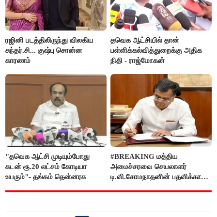
ரஜினி படத்திலிருந்து விலகிய
தவெக ஆட்சியில் தான்
சுந்தர்.சி... குஷ்பு சொன்ன
பள்ளிக்கல்வித்துறைக்கு அதிக
காரணம்
நிதி - ராஜ்மோகன்
"தவெக ஆட்சி முடியும்போது
#BREAKING மத்திய
கடன் ரூ.20 லட்சம் கோடியா
அமைச்சரவை செயலாளர்
உயரும்"- தங்கம் தென்னரசு
டி.வி.சோமநாதனின் பதவிக்காலம்
மேலும் ஓராண்டு நீட்டிப்பு