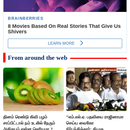
From around the web
தினம் ரெண்டு கிவி பழம்
“எம்.எல்.ஏ. பதவியை ராஜினாமா
சாப்பிட்டால் நம் உடலில் நேரும்
செய்ய வைகோ
அதிசயம் என்ன தெரியுமா ?
நிர்பந்தித்தார்; திமுக