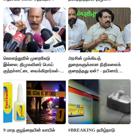
எம்.எல்.ஏக்களாகவே
தொடர்கிறோம்”- மதிமுக
எம்.எல்.ஏக்கள் பரபரப்பு பேட்டி
கொளத்தூரில் முறைகேடு
அரசின் முக்கியத்
இல்லை; திமுகவினர் பொய்
துறைகளுக்கான நிதிகளைக்
குற்றச்சாட்டை வைக்கிறார்கள்-
குறைத்தது ஏன்? - நயினார்
வி.எஸ்.பாபு
நாகேந்திரன்
9 மாத குழந்தையின் வாயில்
#BREAKING தமிழ்நாடு