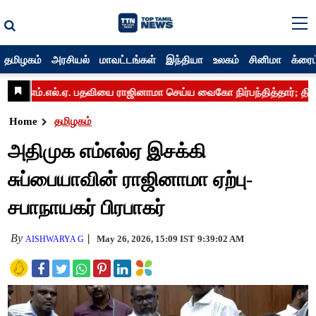
தமிழகம்
அரசியல்
மாவட்டங்கள்
இந்தியா
உலகம்
சினிமா
க்ரைம
Home
தமிழகம்
அதிமுக எம்எல்ஏ இசக்கி
சுப்பையாவின் ராஜினாமா ஏற்பு-
சபாநாயகர் பிரபாகர்
By
May 26, 2026, 15:09 IST
9:39:02 AM
AISHWARYA G