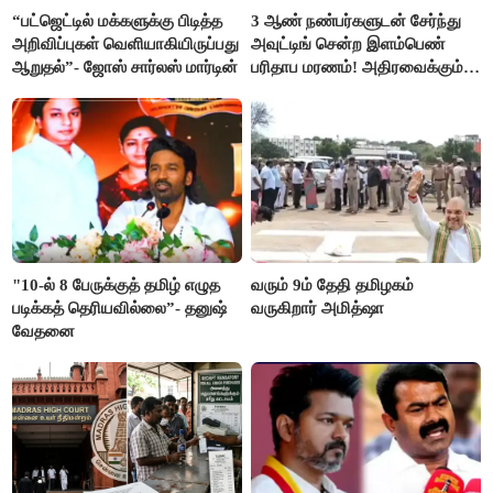
“பட்ஜெட்டில் மக்களுக்கு பிடித்த
3 ஆண் நண்பர்களுடன் சேர்ந்து
அறிவிப்புகள் வெளியாகியிருப்பது
அவுட்டிங் சென்ற இளம்பெண்
ஆறுதல்”- ஜோஸ் சார்லஸ் மார்டின்
பரிதாப மரணம்! அதிரவைக்கும்
பின்னணி
"10-ல் 8 பேருக்குத் தமிழ் எழுத
வரும் 9ம் தேதி தமிழகம்
படிக்கத் தெரியவில்லை”- தனுஷ்
வருகிறார் அமித்ஷா
வேதனை