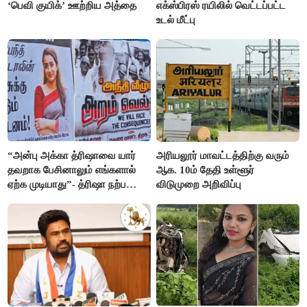
‘பெவி குயிக்’ ஊற்றிய அத்தை
எக்ஸ்பிரஸ் ரயிலில் வெட்டப்பட்ட
உடல் மீட்பு
“அன்பு அக்கா த்ரிஷாவை யார்
அரியலூர் மாவட்டத்திற்கு வரும்
தவறாக பேசினாலும் எங்களால்
ஆக. 10ம் தேதி உள்ளூர்
ஏற்க முடியாது”- த்ரிஷா நற்பணி
விடுமுறை அறிவிப்பு
மன்றத்தினர் போஸ்டர்