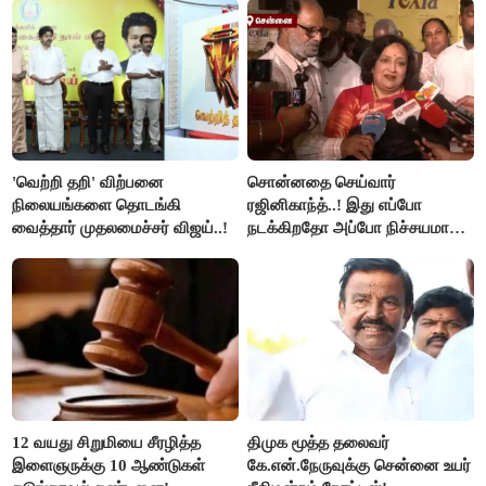
'வெற்றி தறி' விற்பனை
சொன்னதை செய்வார்
நிலையங்களை தொடங்கி
ரஜினிகாந்த்..! இது எப்போ
வைத்தார் முதலமைச்சர் விஜய்..!
நடக்கிறதோ அப்போ நிச்சயமாக
ரஜினி ₹1 கோடி தருவார் - லதா
ரஜினிகாந்த்..!
12 வயது சிறுமியை சீரழித்த
திமுக மூத்த தலைவர்
இளைஞருக்கு 10 ஆண்டுகள்
கே.என்.நேருவுக்கு சென்னை உயர்