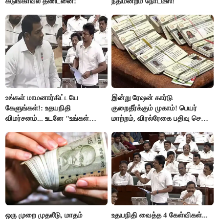
கடுங்காவல் தண்டனை!
நீதிமன்றம் நோட்டீஸ்!
உங்கள் மாமனார்கிட்டயே
இன்று ரேஷன் கார்டு
கேளுங்கள்!: உதயநிதி
குறைதீர்க்கும் முகாம்! பெயர்
விமர்சனம்... உடனே "உங்கள்
மாற்றம், விரல்ரேகை பதிவு செய்ய
அப்பாவிடம் கேளுங்கள்" என
அரிய வாய்ப்பு!
ஆதவ் அர்ஜுனா பதிலடி!
ஒரு முறை முதலீடு, மாதம்
உதயநிதி வைத்த 4 கேள்விகள்...