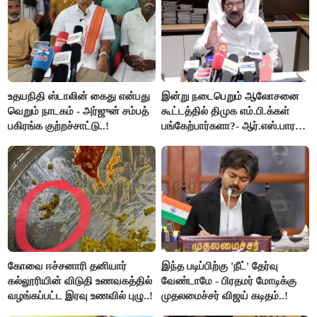
உதயநிதி ஸ்டாலின் கைது என்பது
இன்று நடைபெறும் ஆலோசனை
வெறும் நாடகம் - அர்ஜுன் சம்பத்
கூட்டத்தில் திமுக எம்.பி.க்கள்
பகிரங்க குற்றச்சாட்டு..!
பங்கேற்பார்களா?- ஆர்.எஸ்.பாரதி
விளக்கம்..!
கோவை ஈச்சனாரி தனியார்
இந்த படிப்பிற்கு 'நீட்' தேர்வு
கல்லூரியின் விடுதி உணவகத்தில்
வேண்டாமே - பிரதமர் மோடிக்கு
வழங்கப்பட்ட இரவு உணவில் புழு..!
முதலமைச்சர் விஜய் கடிதம்..!