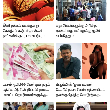
இனி தங்கம் வாங்குவது
மது பிரியர்களுக்கு அடுத்த
கொஞ்சம் கஷ்டம் தான்...4
ஷாக்..! மது பாட்டிலுக்கு ரூ.20
நாட்களில் ரூ.6,120 உயர்வு..!
உயர்கிறது..!
மாதம் ரூ.3,000 பென்ஷன் தரும்
விஜய்யின் 'ஜனநாயகன்'
மத்திய அரசின் திட்டம்! நாகை
கொடுத்த தைரியம்: தந்தையிடம்
மாவட்ட தொழிலாளர்களுக்கு
தனக்கு நேர்ந்த கொடூரத்தை
ஆட்சியர் வெளியிட்ட சூப்பர்
கூறிய சிறுமி!
செய்தி!