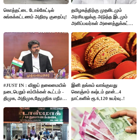
கொத்தட்டை டோல்கேட்டில்
தமிழகத்திற்கு முதலிடமும்
சுங்கக்கட்டணம் அதிரடி குறைப்பு!
அரசியலுக்கு அடுத்த இடமும்
அளிப்பவர்கள் அனைத்துக்கட்சி
கூட்டத்தில் நிச்சயம்
பங்கேற்பார்கள் - மாணிக்கம்
தாகூர்..!!
#JUST IN : விஜய் தலைமையில்
இனி தங்கம் வாங்குவது
நடைபெறும் எம்பிக்கள் கூட்டம் -
கொஞ்சம் கஷ்டம் தான்...4
திமுக, அதிமுக,தேமுதிக மநீம
நாட்களில் ரூ.6,120 உயர்வு..!
புறக்கணிப்பு..!