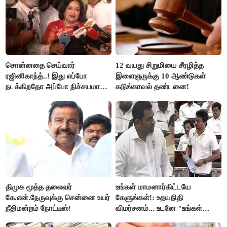
சொன்னதை செய்வார்
12 வயது சிறுமியை சீரழித்த
ரஜினிகாந்த்..! இது எப்போ
இளைஞருக்கு 10 ஆண்டுகள்
நடக்கிறதோ அப்போ நிச்சயமாக
கடுங்காவல் தண்டனை!
ரஜினி ₹1 கோடி தருவார் - லதா
ரஜினிகாந்த்..!
திமுக மூத்த தலைவர்
உங்கள் மாமனார்கிட்டயே
கே.என்.நேருவுக்கு சென்னை உயர்
கேளுங்கள்!: உதயநிதி
நீதிமன்றம் நோட்டீஸ்!
விமர்சனம்... உடனே "உங்கள்
அப்பாவிடம் கேளுங்கள்" என