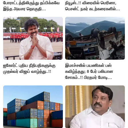
போராட்டத்திலிருந்து தப்பிக்கவே
நியூஸ்..!! விரைவில் மெரினா,
இந்த அவசர தொகுதி
பெசன்ட் நகர் கடற்கரைகளில்
மறுவரையறை நாடகத்தை
இலவச Wi-Fi வசதி..!!
அரங்கேற்றுகிறார் முதலமைச்சர் -
திமுக ஐடி விங்..!!
ஐகோர்ட் புதிய நீதிபதிகளுக்கு
இமாச்சலில் பயணிகள் பஸ்
முதல்வர் விஜய் வாழ்த்து..!!
கவிழ்ந்தது; 8 பேர் பலியான
சோகம்..!! பிரதமர் மோடி
இரங்கல்..!!