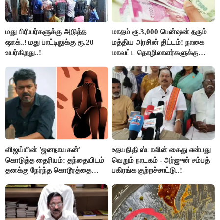
மது பிரியர்களுக்கு அடுத்த
மாதம் ரூ.3,000 பென்ஷன் தரும்
ஷாக்..! மது பாட்டிலுக்கு ரூ.20
மத்திய அரசின் திட்டம்! நாகை
உயர்கிறது..!
மாவட்ட தொழிலாளர்களுக்கு
ஆட்சியர் வெளியிட்ட சூப்பர்
செய்தி!
விஜய்யின் 'ஜனநாயகன்'
உதயநிதி ஸ்டாலின் கைது என்பது
கொடுத்த தைரியம்: தந்தையிடம்
வெறும் நாடகம் - அர்ஜுன் சம்பத்
தனக்கு நேர்ந்த கொடூரத்தை
பகிரங்க குற்றச்சாட்டு..!
கூறிய சிறுமி!