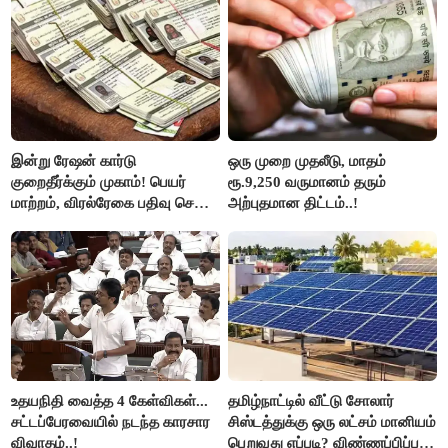
ஆதவ் அர்ஜுனா பதிலடி!
இன்று ரேஷன் கார்டு
ஒரு முறை முதலீடு, மாதம்
குறைதீர்க்கும் முகாம்! பெயர்
ரூ.9,250 வருமானம் தரும்
மாற்றம், விரல்ரேகை பதிவு செய்ய
அற்புதமான திட்டம்..!
அரிய வாய்ப்பு!
உதயநிதி வைத்த 4 கேள்விகள்...
தமிழ்நாட்டில் வீட்டு சோலார்
சட்டப்பேரவையில் நடந்த காரசார
சிஸ்டத்துக்கு ஒரு லட்சம் மானியம்
விவாதம்..!
பெறுவது எப்படி? விண்ணப்பிப்பது