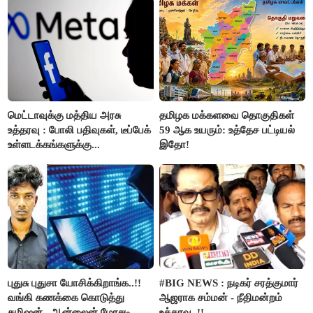
மெட்டாவுக்கு மத்திய அரசு
தமிழக மக்களவை தொகுதிகள்
உத்தரவு : போலி பதிவுகள், டீப்பேக்
59 ஆக உயரும்: உத்தேச பட்டியல்
உள்ளடக்கங்களுக்கு...
இதோ!
புதுசு புதுசா யோசிக்கிறாங்க..!!
#BIG NEWS : நடிகர் சரத்குமார்
வங்கி கணக்கை கொடுத்து
ஆஜராக சம்மன் - நீதிமன்றம்
கமிஷன்.. ஆன்லைன் மோசடி
உத்தரவு..!!