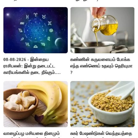
எப்படி?
08-08-2026 - இன்றைய
கண்ணின் கருவளையம் போக்க
ராசிபலன்: இன்று தடைபட்ட
எந்த எண்ணெய் உதவும் தெரியுமா
காரியங்களில் தடை நீங்கும்.
?
பணவரத்து எதிர்பார்த்தபடி
இருக்கும். ஆன்மீக எண்ணம்
அதிகரிக்கும்..!
வாழைப்பழ மசியலை தினமும்
சுகர் பேஷண்டுகள் வெந்தயத்தை