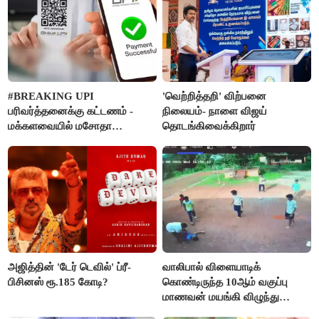
#BREAKING UPI
'வெற்றித்தறி' விற்பனை
பரிவர்த்தனைக்கு கட்டணம் -
நிலையம்- நாளை விஜய்
மக்களவையில் மசோதா
தொடங்கிவைக்கிறார்
நிறைவேற்றம்!
அஜித்தின் 'டேர் டெவில்' ப்ரீ-
வாலிபால் விளையாடிக்
பிசினஸ் ரூ.185 கோடி?
கொண்டிருந்த 10ஆம் வகுப்பு
மாணவன் மயங்கி விழுந்து
உயிரிழப்பு