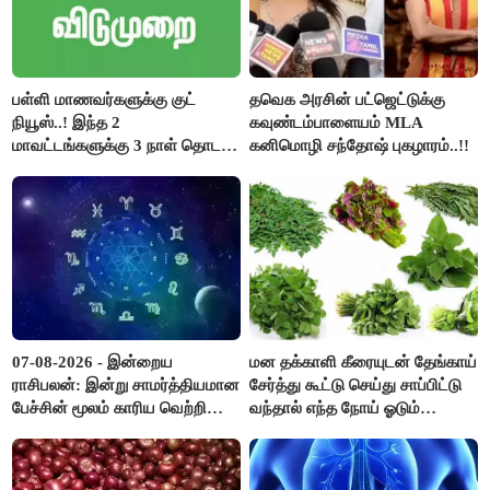
பள்ளி மாணவர்களுக்கு குட்
தவெக அரசின் பட்ஜெட்டுக்கு
நியூஸ்..! இந்த 2
கவுண்டம்பாளையம் MLA
மாவட்டங்களுக்கு 3 நாள் தொடர்
கனிமொழி சந்தோஷ் புகழாரம்..!!
விடுமுறை..!
07-08-2026 - இன்றைய
மன தக்காளி கீரையுடன் தேங்காய்
ராசிபலன்: இன்று சாமர்த்தியமான
சேர்த்து கூட்டு செய்து சாப்பிட்டு
பேச்சின் மூலம் காரிய வெற்றி
வந்தால் எந்த நோய் ஓடும்
உண்டாகும். அடுத்தவரை நம்பி
தெரியுமா ?
பொறுப்புகளை ஒப்படைப்பதில்
கவனம் தேவை..!