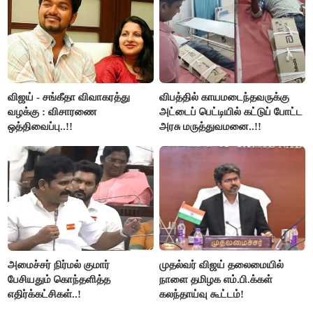
விஜய் - சங்கீதா விவாகரத்து
விபத்தில் காயமடைந்தவருக்கு
வழக்கு : விசாரணை
அட்டைப் பெட்டியில் கட்டுப் போட்ட
ஒத்திவைப்பு..!!
அரசு மருத்துவமனை..!!
அமைச்சர் நிர்மல் குமார்
முதல்வர் விஜய் தலைமையில்
பேசியதும் கொந்தளித்த
நாளை தமிழக எம்.பி.க்கள்
எதிர்க்கட்சிகள்..!
கலந்தாய்வு கூட்டம்!