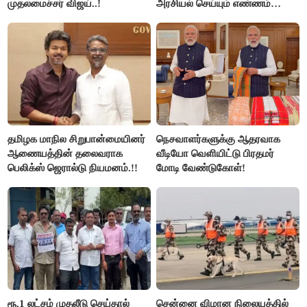
முதலமைச்சர் விஜய்..!
அரசியல் செய்யும் எண்ணம்
இல்லை - உதயநிதிக்கு முதல்வர்
விஜய் பதில்!
தமிழக மாநில சிறுபான்மையினர்
நெசவாளர்களுக்கு ஆதரவாக
ஆணையத்தின் தலைவராக
வீடியோ வெளியிட்டு பிரதமர்
பெலிக்ஸ் ஜெரால்டு நியமனம்.!!
மோடி வேண்டுகோள்!
ரூ.1 லட்சம் முதலீடு செய்தால்
சென்னை விமான நிலையத்தில்