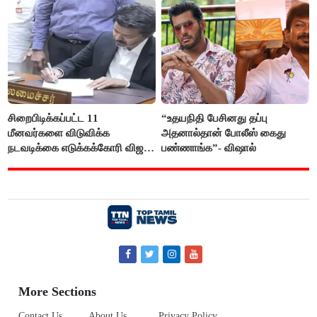
சிறைபிடிக்கப்பட்ட 11
“உதயநிதி பேசினது தப்பு
மீனவர்களை விடுவிக்க
அதனால்தான் போலீஸ் கைது
நடவடிக்கை எடுக்கக்கோரி விஜய்
பண்ணாங்க”- விஷால்
கடிதம்
More Sections
Contact Us
About Us
Privacy Policy