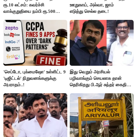
ரூ.10 லட்சம்: கவர்ச்சி
ஊறுகாய், அல்வா, ஜாம்
வாக்குறுதியை நம்பி ரூ.500
எடுத்து செல்ல தடை!
கோடியை இழந்த திருப்பூர்
மக்கள்!
'செப்டோ, புக்மைஷோ' உள்ளிட்ட 9
இது வெறும் அரசியல்
'டிஜிட்டல்' நிறுவனங்களுக்கு
பழிவாங்கும் செயலாக தான்
அபராதம்..!
தெரிகிறது பி.ஆர் சுந்தர் கைதிற்கு
சீமான் கடும் கண்டனம்..!