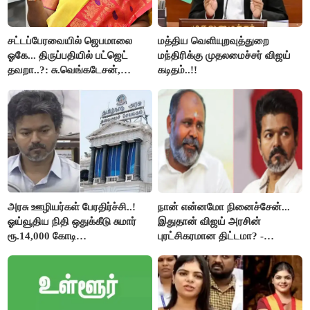
சட்டப்பேரவையில் ஜெபமாலை
மத்திய வெளியுறவுத்துறை
ஓகே... திருப்பதியில் பட்ஜெட்
மந்திரிக்கு முதலமைச்சர் விஜய்
தவறா..?: சு.வெங்கடேசன்,
கடிதம்..!!
திருமாவளவனுக்கு தமிழிசை
கேள்வி..!
அரசு ஊழியர்கள் பேரதிர்ச்சி..!
நான் என்னமோ நினைச்சேன்...
ஓய்வூதிய நிதி ஒதுக்கீடு சுமார்
இதுதான் விஜய் அரசின்
ரூ.14,000 கோடி
புரட்சிகரமான திட்டமா? -
குறைக்கப்பட்டுள்ளது..!
ஆர்.பி.உதயகுமார்..!