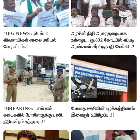
#BIG NEWS : டெல்டா
அரசின் நிதி அரைகுறையாக
விவசாயிகள் சாலை மறியல்
உள்ளது... ரூ.832 கோடியில் எப்படி
போராட்டம்..!
அண்ணன் சீர்? ரகுபதி கேள்வி..?
#BREAKING: டாஸ்மாக்
போதை ஊசியின் பழக்கத்தினால்
கடைகளில் போலீசாருக்கு பணி..
இளைஞர் உயிரிழப்பு..!!
நீதிமன்றம் உத்தரவு..!!