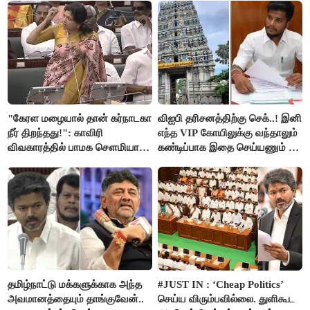
"கேரள மழையால் தான் கர்நாடகா
விஐபி தரிசனத்திற்கு செக்..! இனி
நீர் திறந்தது!": காவிரி
எந்த VIP கோயிலுக்கு வந்தாலும்
விவகாரத்தில் பாமக சௌமியா
கண்டிப்பாக இதை செய்யணும் -
அன்புமணி சாடல்!
அமைச்சர் ரமேஷ்..!
தமிழ்நாட்டு மக்களுக்காக அந்த
#JUST IN : ‘Cheap Politics’
அவமானத்தையும் தாங்குவேன்..
செய்ய விரும்பவில்லை. துளிகூட