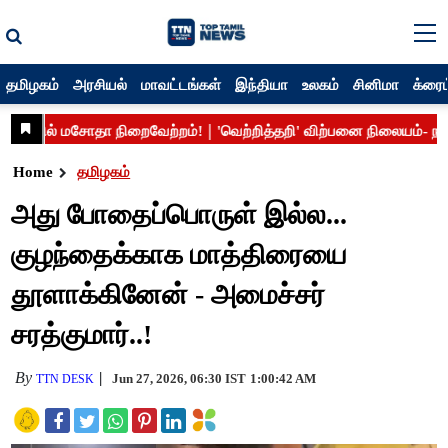
தமிழகம்
அரசியல்
மாவட்டங்கள்
இந்தியா
உலகம்
சினிமா
க்ரைம
Home
தமிழகம்
அது போதைப்பொருள் இல்ல...
குழந்தைக்காக மாத்திரையை
தூளாக்கினேன் - அமைச்சர்
சரத்குமார்..!
By
Jun 27, 2026, 06:30 IST
1:00:42 AM
TTN DESK