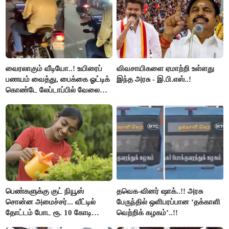
வைரலாகும் வீடியோ..! உயிரைப்
விவசாயிகளை ஏமாற்றி உள்ளது
பணயம் வைத்து, பைக்கை ஓட்டிக்
இந்த அரசு - இ.பி.எஸ்..!
கொண்டே லேப்டாப்பில் வேலை
பார்த்த நபர்..!
பெண்களுக்கு குட் நியூஸ்
தவெக-வினர் ஷாக்..!! அரசு
சொன்ன அமைச்சர்... வீட்டில்
பேருந்தில் ஒளிபரப்பான ‘தக்காளி
தோட்டம் போட ரூ. 10 கோடி
வெற்றிக் கழகம்’..!!
நிதி..!