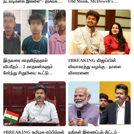
நடவடிக்கை இல்லை”- தவெக
Old Monk, McDowell's
நிர்வாகியால் பாதிக்கப்பட்ட பெண்
மதுபானங்களை விற்பனை செய்ய
கதறல்
FSSAI தடை
இருவரை காதலித்ததால்
#BREAKING விஜய்யின்
விபரீதம்... 2 காதலன்களும்
விவாகரத்து வழக்கு - நாளை
சேர்ந்து சிறுமியை கூட்டு
விசாரணை
வன்கொடுமை செய்து கொலை
செய்த கொடூரம்
#BREAKING தமிழக எம்பிக்கள்
நதிகள் இணைப்புத் திட்டம் -