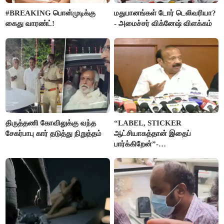
#BREAKING பொன்முடிக்கு
மதுபானங்கள் டோர் டெலிவரியா?
கைது வாரண்ட்!
- அமைச்சர் விக்னேஷ் விளக்கம்
திருத்தணி கோவிலுக்கு வந்த
“LABEL, STICKER
சேகர்பாபு கார் தடுத்து நிறுத்தம்
ஆட்சியாகத்தான் இதைப்
பார்க்கிறேன்”-
எம்.ஆர்.கே.பன்னீர்செல்வம்