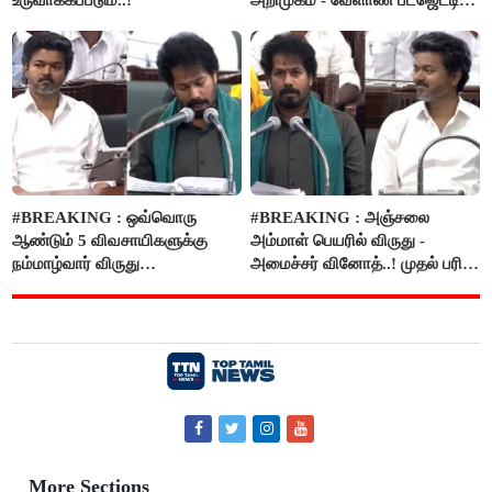
அறிவிப்பு..!
#BREAKING : ஒவ்வொரு
#BREAKING : அஞ்சலை
ஆண்டும் 5 விவசாயிகளுக்கு
அம்மாள் பெயரில் விருது -
நம்மாழ்வார் விருது
அமைச்சர் வினோத்..! முதல் பரிசு
வழங்கப்படும்..!
ரூ.2.50 லட்சம் வழங்கப்படும்..!
More Sections