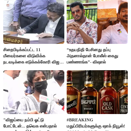
சிறைபிடிக்கப்பட்ட 11
“உதயநிதி பேசினது தப்பு
மீனவர்களை விடுவிக்க
அதனால்தான் போலீஸ் கைது
நடவடிக்கை எடுக்கக்கோரி விஜய்
பண்ணாங்க”- விஷால்
கடிதம்
"விஜய்யை நம்பி ஓட்டு
#BREAKING
போட்டேன்... தவெக என்பதால்
மதுப்பிரியர்களுக்கு ஷாக் நியூஸ்!