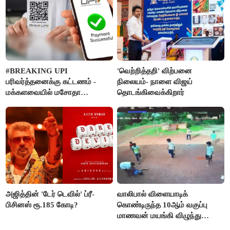
#BREAKING UPI
'வெற்றித்தறி' விற்பனை
பரிவர்த்தனைக்கு கட்டணம் -
நிலையம்- நாளை விஜய்
மக்களவையில் மசோதா
தொடங்கிவைக்கிறார்
நிறைவேற்றம்!
அஜித்தின் 'டேர் டெவில்' ப்ரீ-
வாலிபால் விளையாடிக்
பிசினஸ் ரூ.185 கோடி?
கொண்டிருந்த 10ஆம் வகுப்பு
மாணவன் மயங்கி விழுந்து
உயிரிழப்பு