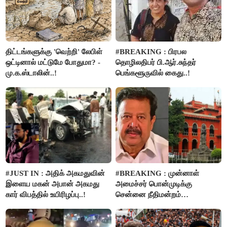
திட்டங்களுக்கு 'வெற்றி' லேபிள்
#BREAKING : பிரபல
ஒட்டினால் மட்டுமே போதுமா? -
தொழிலதிபர் பி.ஆர்.சுந்தர்
மு.க.ஸ்டாலின்..!
பெங்களூருவில் கைது..!
#JUST IN : அதிக் அகமதுவின்
#BREAKING : முன்னாள்
இளைய மகன் அபான் அகமது
அமைச்சர் பொன்முடிக்கு
கார் விபத்தில் உயிரிழப்பு..!
சென்னை நீதிமன்றம்
பிடிவாரண்ட்..!