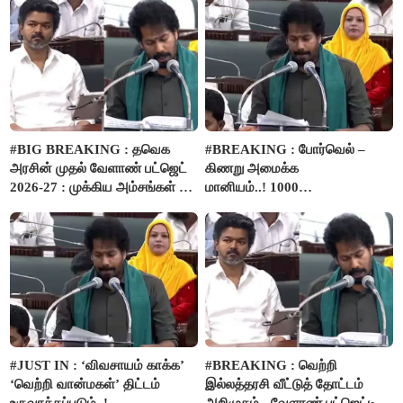
#BIG BREAKING : தவெக
#BREAKING : போர்வெல் –
அரசின் முதல் வேளாண் பட்ஜெட்
கிணறு அமைக்க
2026-27 : முக்கிய அம்சங்கள் ஓர்
மானியம்..! 1000
பார்வை..!
விவசாயிகளுக்கு மானியத்தில்
பம்புசெட் வழங்கப்படும்..!
#JUST IN : ‘விவசாயம் காக்க’
#BREAKING : வெற்றி
‘வெற்றி வான்மகள்’ திட்டம்
இல்லத்தரசி வீட்டுத் தோட்டம்
உருவாக்கப்படும்..!
அறிமுகம் - வேளாண் பட்ஜெட்டில்