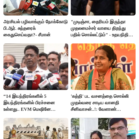
அரசியல் பழிவாங்கும் நோக்கோடு
"முடிஞ்சா, தைரியம் இருந்தா
பி.ஆர். சுந்தரைக்
முதலமைச்சர் வாயை திறந்து
கைதுசெய்வதா?- சீமான்
பதில் சொல்லட்டும்" - உதயநிதி
ஸ்டாலின்
“14 இயந்திரங்களில் 5
'கத்தி' பட வசனத்தை சொல்லி
இயந்திரங்களில் பிரச்சனை
முதல்வரை சாடிய வானதி
உள்ளது.. EVM மெஷினே
சீனிவாசன்..!: வேளாண்
பிரச்சனையா இருக்கு”- என்.ஆர்.
பட்ஜெட்டுக்கு பாஜக கடும்
இளங்கோ
எதிர்ப்பு!