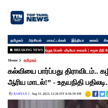
தமிழகம்
அரசியல்
மாவட்டங்கள்
இந்தியா
உலகம்
சி
Home
தமிழகம்
கல்வியை பார்ப்பது திராவிடம்.. க
ஆரிய மாடல்!” - உதயநிதி பதிலடி.
By
Aug 31, 2023, 12:26 IST
6:56:59 AM
RAMYA K