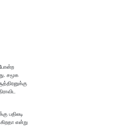
 போன்ற
து. சமூக
த்திரனுக்கு
திராவிட
்கு பதிலடி
ிகிறதா என்று