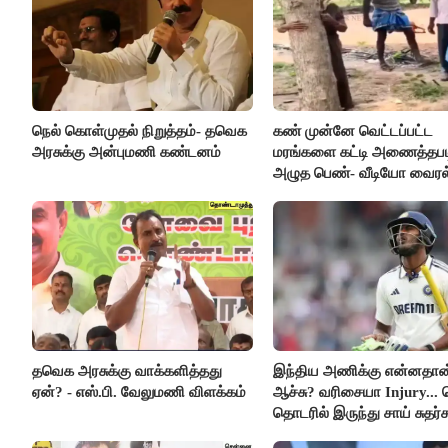
நெல் கொள்முதல் நிறுத்தம்- தவெக
கண் முன்னே வெட்டப்பட்ட
அரசுக்கு அன்புமணி கண்டனம்
மரங்களை கட்டி அணைத்தபட
அழுத பெண்- வீடியோ வைரல
தவெக அரசுக்கு வாக்களித்தது
இந்திய அணிக்கு என்னதான
ஏன்? - எஸ்.பி. வேலுமணி விளக்கம்
ஆச்சு? வரிசையா Injury... 
தொடரில் இருந்து சாய் சுதர்
விலகல்