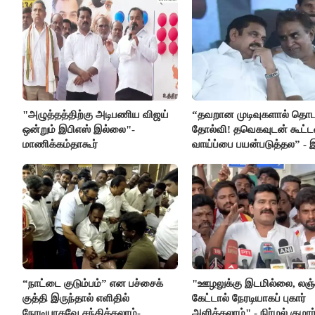
"அழுத்தத்திற்கு அடிபணிய விஜய்
“தவறான முடிவுகளால் தொட
ஒன்றும் இபிஎஸ் இல்லை"-
தோல்வி! தவெகவுடன் கூட்
மாணிக்கம்தாகூர்
வாய்ப்பை பயன்படுத்தல” - 
மீது சரமாரி குற்றச்சாட்டு
“நாட்டை குடும்பம்” என பச்சைக்
"ஊழலுக்கு இடமில்லை, லஞ்
குத்தி இருந்தால் எளிதில்
கேட்டால் நேரடியாகப் புகார்
நேரடியாகவே சந்திக்கலாம்-
அளிக்கலாம்" - நிர்மல் குமார