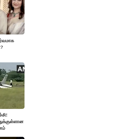
ர்வமாக
ா?
்சி!
துக்குள்ளான
னம்