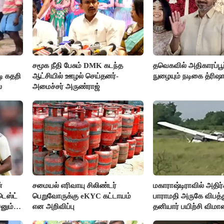
சமூக நீதி பேசும் DMK கடந்த
தவெகவில் அதிகாரப்பூ
ி கதறி
ஆட்சியில் ஊழல் செய்தனர்-
நுழையும் நடிகை த்ரிஷ
்
அமைச்சர் அருண்ராஜ்
்
சமையல் எரிவாயு சிலிண்டர்
மகாராஷ்டிராவில் அதிர்ச
டெஸ்ட்
பெறுவோருக்கு eKYC கட்டாயம்
பாராமதி அருகே விபத்
சனும்
என அறிவிப்பு
தனியார் பயிற்சி விமா