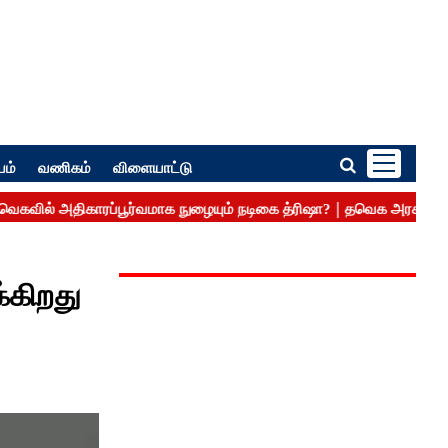
பம்
வணிகம்
விளையாட்டு
க்கிறது