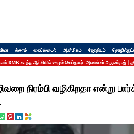
னிமா
க்ரைம்
லைப்ஸ்டைல்
ஆன்மிகம்
ஜோதிடம்
தொழில்நுட்
ழிவறை நிரம்பி வழிகிறதா என்று பார்
.