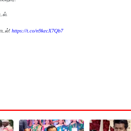
டல்.
ாடல்!
https://t.co/n9kecX7Qb7