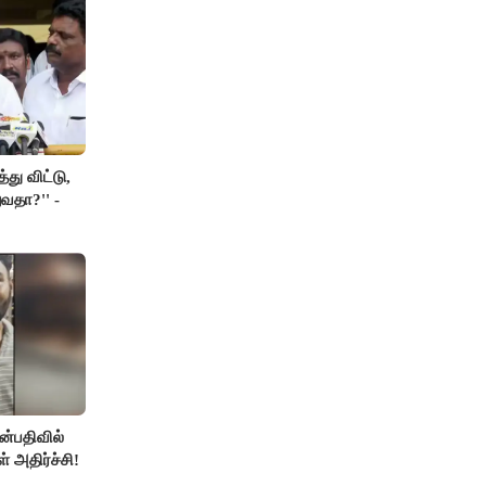
து விட்டு,
வதா?'' -
்பதிவில்
் அதிர்ச்சி!