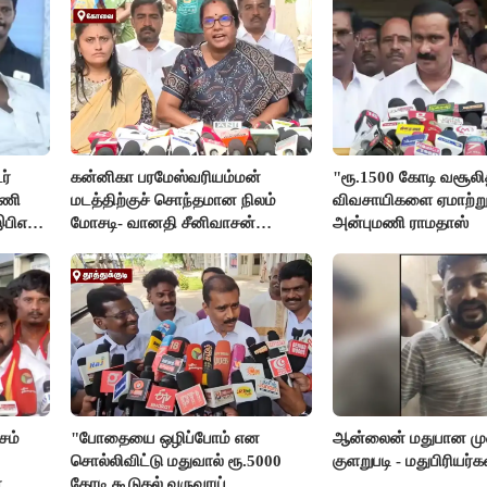
ர்
கன்னிகா பரமேஸ்வரியம்மன்
"ரூ.1500 கோடி வசூலித்
டணி
மடத்திற்குச் சொந்தமான நிலம்
விவசாயிகளை ஏமாற்று
இபிஎஸ்
மோசடி- வானதி சீனிவாசன்
அன்புமணி ராமதாஸ்
கண்டனம்
சம்
"போதையை ஒழிப்போம் என
ஆன்லைன் மதுபான முன
சொல்லிவிட்டு மதுவால் ரூ.5000
குளறுபடி - மதுபிரியர்கள
்
கோடி கூடுதல் வருவாய்