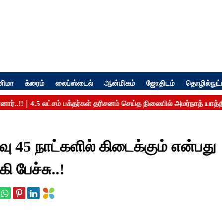
னிமா
க்ரைம்
லைப்ஸ்டைல்
ஆன்மிகம்
ஜோதிடம்
தொழில்நுட்
ு 45 நாட்களில் கிடைக்கும் என்பது
 பேச்சு..!