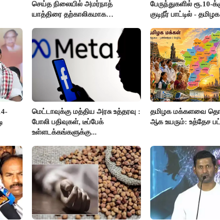
செய்த நிலையில் அமர்நாத்
பேருந்துகளில் ரூ.10-க
யாத்திரை தற்காலிகமாக
குடிநீர் பாட்டில் - தமிழ
நிறுத்தம்..!!
அறிவிப்பு..!!
14-
மெட்டாவுக்கு மத்திய அரசு உத்தரவு :
தமிழக மக்களவை தொக
ி
போலி பதிவுகள், டீப்பேக்
ஆக உயரும்: உத்தேச ப
உள்ளடக்கங்களுக்கு...