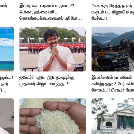
மார்
இப்படி கூட மரணம் வருமா..??
"எனக்கு பிடித்த நடிகர
்
அக்கா, தங்கை பலி..
மகுடம் பட விழாவில் நட
கொண்டைக்கடலையால் பறிபோன
பேச்சு..!!
உயிர்கள்..!!
ூஸ்..!!
ஐகோர்ட் புதிய நீதிபதிகளுக்கு
இமாச்சலில் பயணிகள் 
நகர்
முதல்வர் விஜய் வாழ்த்து..!!
கவிழ்ந்தது; 8 பேர் பல
i
சோகம்..!! பிரதமர் மோ
இரங்கல்..!!