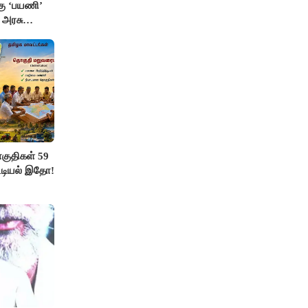
்கு ‘பயணி’
க அரசு
ுதிகள் 59
ட்டியல் இதோ!