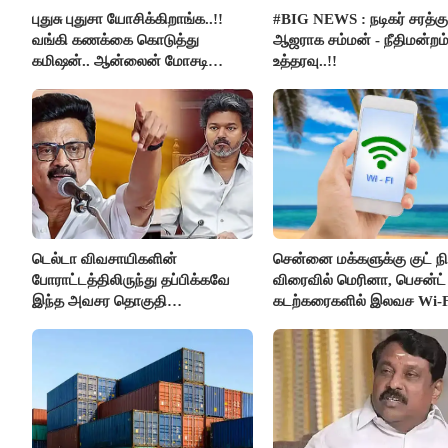
புதுசு புதுசா யோசிக்கிறாங்க..!!
#BIG NEWS : நடிகர் சரத்கு
வங்கி கணக்கை கொடுத்து
ஆஜராக சம்மன் - நீதிமன்றம
கமிஷன்.. ஆன்லைன் மோசடி
உத்தரவு..!!
கும்பலுக்கு உதவிய வாலிபர்
கைது..!!
டெல்டா விவசாயிகளின்
சென்னை மக்களுக்கு குட் நிய
போராட்டத்திலிருந்து தப்பிக்கவே
விரைவில் மெரினா, பெசன்ட் 
இந்த அவசர தொகுதி
கடற்கரைகளில் இலவச Wi-F
மறுவரையறை நாடகத்தை
வசதி..!!
அரங்கேற்றுகிறார் முதலமைச்சர் -
திமுக ஐடி விங்..!!