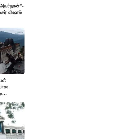
் அவர்தான்"-
ிகர் விஷால்
பஸ்
ியான
டி