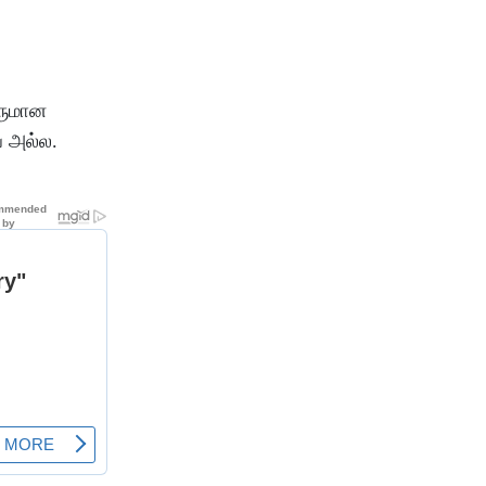
னருமான
ை அல்ல.