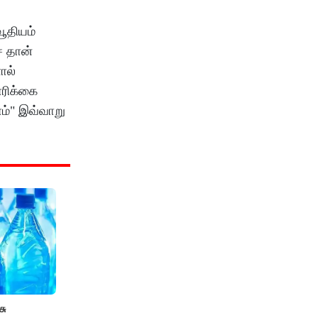
ூதியம்
ை தான்
ால்
ோரிக்கை
ம்" இவ்வாறு
சு