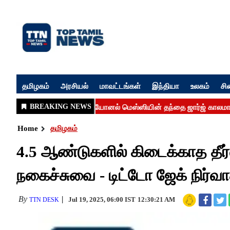
தமிழகம்
அரசியல்
மாவட்டங்கள்
இந்தியா
உலகம்
சி
Home
தமிழகம்
4.5 ஆண்டுகளில் கிடைக்காத தீர்வ
நகைச்சுவை - டிட்டோ ஜேக் நிர்வாகி
By
Jul 19, 2025, 06:00 IST
12:30:21 AM
TTN DESK