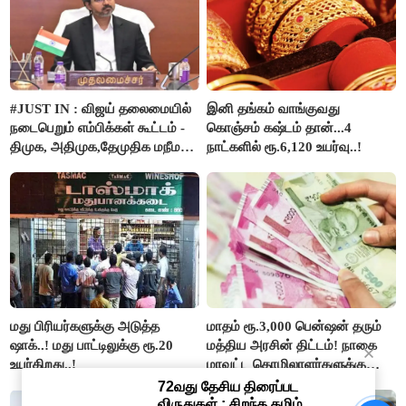
#JUST IN : விஜய் தலைமையில்
இனி தங்கம் வாங்குவது
நடைபெறும் எம்பிக்கள் கூட்டம் -
கொஞ்சம் கஷ்டம் தான்...4
திமுக, அதிமுக,தேமுதிக மநீம
நாட்களில் ரூ.6,120 உயர்வு..!
புறக்கணிப்பு..!
மது பிரியர்களுக்கு அடுத்த
மாதம் ரூ.3,000 பென்ஷன் தரும்
ஷாக்..! மது பாட்டிலுக்கு ரூ.20
மத்திய அரசின் திட்டம்! நாகை
உயர்கிறது..!
மாவட்ட தொழிலாளர்களுக்கு
ஆட்சியர் வெளியிட்ட சூப்பர்
செய்தி!