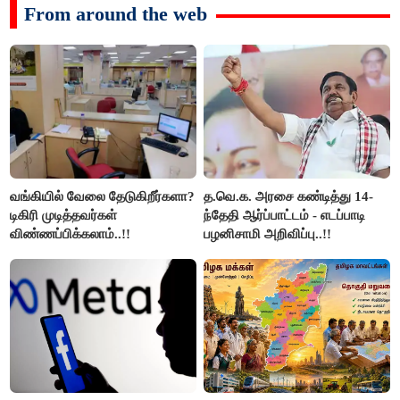
From around the web
வங்கியில் வேலை தேடுகிறீர்களா?
த.வெ.க. அரசை கண்டித்து 14-
டிகிரி முடித்தவர்கள்
ந்தேதி ஆர்ப்பாட்டம் - எடப்பாடி
விண்ணப்பிக்கலாம்..!!
பழனிசாமி அறிவிப்பு..!!