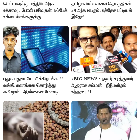
மெட்டாவுக்கு மத்திய அரசு
தமிழக மக்களவை தொகுதிகள்
உத்தரவு : போலி பதிவுகள், டீப்பேக்
59 ஆக உயரும்: உத்தேச பட்டியல்
உள்ளடக்கங்களுக்கு...
இதோ!
புதுசு புதுசா யோசிக்கிறாங்க..!!
#BIG NEWS : நடிகர் சரத்குமார்
வங்கி கணக்கை கொடுத்து
ஆஜராக சம்மன் - நீதிமன்றம்
கமிஷன்.. ஆன்லைன் மோசடி
உத்தரவு..!!
கும்பலுக்கு உதவிய வாலிபர்
கைது..!!