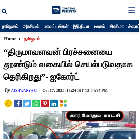
தமிழகம்
அரசியல்
மாவட்டங்கள்
இந்தியா
உலகம்
சினிமா
க்ரைம
Home
தமிழகம்
“திருமாவளவன் பிரச்சனையை
தூண்டும் வகையில் செயல்படுவதாக
தெரிகிறது”- ஐகோர்ட்
By
Oct 17, 2025, 18:24 IST
12:54:14 PM
AISHWARYA G