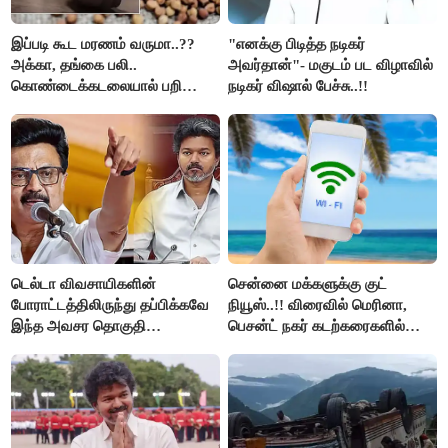
இப்படி கூட மரணம் வருமா..??
"எனக்கு பிடித்த நடிகர்
அக்கா, தங்கை பலி..
அவர்தான்"- மகுடம் பட விழாவில்
கொண்டைக்கடலையால் பறிபோன
நடிகர் விஷால் பேச்சு..!!
உயிர்கள்..!!
டெல்டா விவசாயிகளின்
சென்னை மக்களுக்கு குட்
போராட்டத்திலிருந்து தப்பிக்கவே
நியூஸ்..!! விரைவில் மெரினா,
இந்த அவசர தொகுதி
பெசன்ட் நகர் கடற்கரைகளில்
மறுவரையறை நாடகத்தை
இலவச Wi-Fi வசதி..!!
அரங்கேற்றுகிறார் முதலமைச்சர் -
திமுக ஐடி விங்..!!