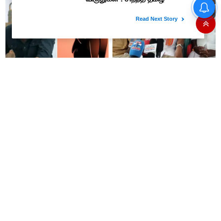
தமிழக மக்களவை தொகுதிகள்
59 ஆக உயரும்: உத்தேச பட்டியல்
இதோ!
விஜய்யின் 'ஜனநாயகன்'
உதயநிதி ஸ்டாலின் கைது என்பது
கொடுத்த தைரியம்: தந்தையிடம்
வெறும் நாடகம் - அர்ஜுன் சம்பத்
தனக்கு நேர்ந்த கொடூரத்தை
பகிரங்க குற்றச்சாட்டு..!
கூறிய சிறுமி!
இன்று நடைபெறும் ஆலோசனை
கோவை ஈச்சனாரி தனியார்
கூட்டத்தில் திமுக எம்.பி.க்கள்
கல்லூரியின் விடுதி உணவகத்தில்
பங்கேற்பார்களா?- ஆர்.எஸ்.பாரதி
வழங்கப்பட்ட இரவு உணவில் புழு..!