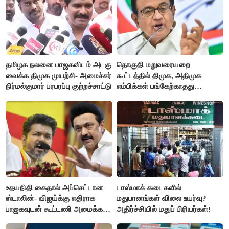
தமிழக நலனை பாஜகவிடம் அடகு
தொகுதி மறுவரையறை
வைக்க திமுக முயற்சி- அமைச்சர்
கூட்டத்தில் திமுக, அதிமுக
நிர்மல்குமார் பரபரப்பு குற்றச்சாட்டு
எம்பிக்கள் பங்கேற்காதது
வருத்தமளிக்கிறது- ப.சிதம்பரம்
உதயநிதி கைதால் அப்செட்டான
டாஸ்மாக் கடைகளில்
ஸ்டாலின்- விஜய்க்கு எதிராக
மதுபானங்கள் விலை உயர்வு?
பாஜகவுடன் கூட்டணி அமைக்க
அதிர்ச்சியில் மதுப் பிரியர்கள்!
திட்டம்