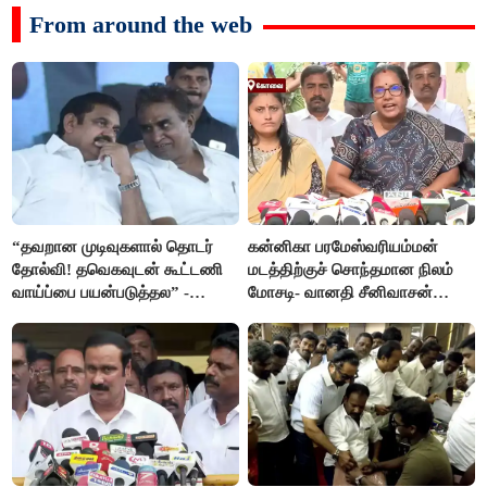
From around the web
“தவறான முடிவுகளால் தொடர்
கன்னிகா பரமேஸ்வரியம்மன்
தோல்வி! தவெகவுடன் கூட்டணி
மடத்திற்குச் சொந்தமான நிலம்
வாய்ப்பை பயன்படுத்தல” -
மோசடி- வானதி சீனிவாசன்
இபிஎஸ் மீது சரமாரி குற்றச்சாட்டு
கண்டனம்