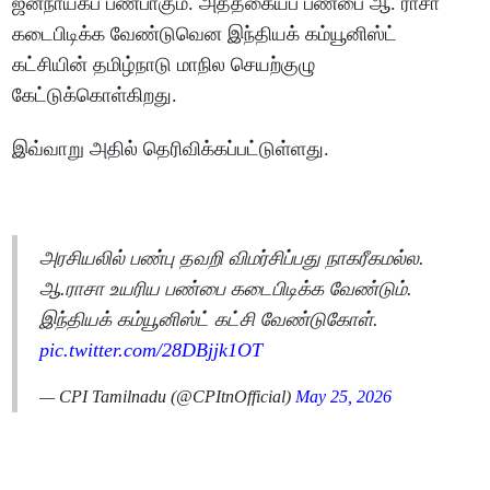
ஜனநாயகப் பண்பாகும். அத்தகையப் பண்பை ஆ. ராசா
கடைபிடிக்க வேண்டுவென இந்தியக் கம்யூனிஸ்ட்
கட்சியின் தமிழ்நாடு மாநில செயற்குழு
கேட்டுக்கொள்கிறது.
இவ்வாறு அதில் தெரிவிக்கப்பட்டுள்ளது.
அரசியலில் பண்பு தவறி விமர்சிப்பது நாகரீகமல்ல.
ஆ.ராசா உயரிய பண்பை கடைபிடிக்க வேண்டும்.
இந்தியக் கம்யூனிஸ்ட் கட்சி வேண்டுகோள்.
pic.twitter.com/28DBjjk1OT
— CPI Tamilnadu (@CPItnOfficial)
May 25, 2026