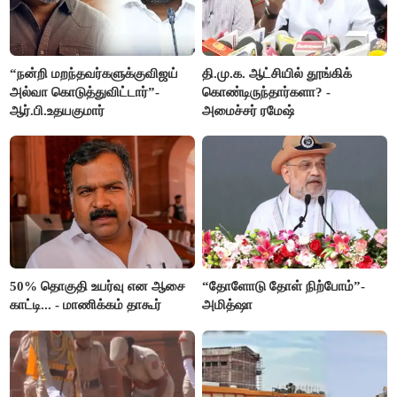
“நன்றி மறந்தவர்களுக்குவிஜய்
தி.மு.க. ஆட்சியில் தூங்கிக்
அல்வா கொடுத்துவிட்டார்”-
கொண்டிருந்தார்களா? -
ஆர்.பி.உதயகுமார்
அமைச்சர் ரமேஷ்
50% தொகுதி உயர்வு என ஆசை
“தோளோடு தோள் நிற்போம்”-
காட்டி... - மாணிக்கம் தாகூர்
அமித்ஷா