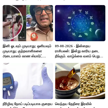
அரசு உத்தரவு..!
இனி ஓடவும் முடியாது; ஒளியவும்
09-08-2026 - இன்றைய
முடியாது; குற்றவாளிகளை
ராசிபலன்: இன்று காரிய தடை
அடையாளம் காண ஸ்மார்ட்
நீங்கும். வாழ்க்கை வளம் பெறும்.
கண்ணாடிகளை பயன்படுத்த
எதிரில் இருப்பவர்களை
போலீசார் முடிவு..!
எடைபோடுவது நல்லது..!
நீரிழிவு நோய் படிப்படியாக குறைய
வெந்தய தேநீரை இரவில்