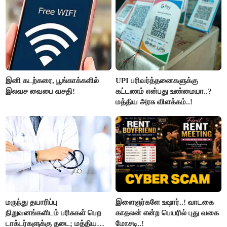
இனி கடற்கரை, பூங்காக்களில்
UPI பரிவர்த்தனைகளுக்கு
இலவச வைபை வசதி!
கட்டணம் என்பது உண்மையா..?
மத்திய அரசு விளக்கம்..!
மருந்து தயாரிப்பு
இளைஞர்களே உஷார்..! வாடகை
நிறுவனங்களிடம் பரிசுகள் பெற
காதலன் என்ற பெயரில் புது வகை
டாக்டர்களுக்கு தடை; மத்திய
மோசடி..!