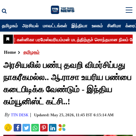
தமிழகம்
அரசியல்
மாவட்டங்கள்
இந்தியா
உலகம்
சினிமா
க்ரைம
Home
தமிழகம்
அரசியலில் பண்பு தவறி விமர்சிப்பது
நாகரீகமல்ல.. ஆ.ராசா உயரிய பண்பை
கடைபிடிக்க வேண்டும் - இந்திய
கம்யூனிஸ்ட் கட்சி..!
By
Updated: May 25, 2026, 11:45 IST
6:15:14 AM
TTN DESK