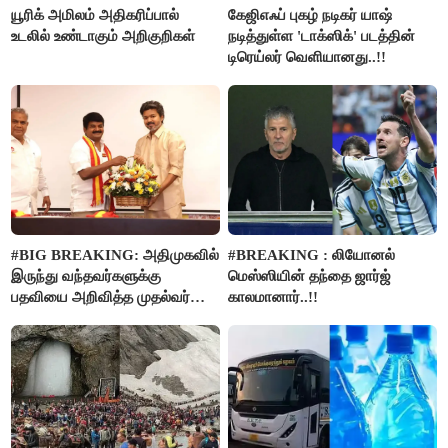
யூரிக் அமிலம் அதிகரிப்பால்
கேஜிஎஃப் புகழ் நடிகர் யாஷ்
உடலில் உண்டாகும் அறிகுறிகள்
நடித்துள்ள 'டாக்‌ஸிக்' படத்தின்
டிரெய்லர் வெளியானது..!!
#BIG BREAKING: அதிமுகவில்
#BREAKING : லியோனல்
இருந்து வந்தவர்களுக்கு
மெஸ்ஸியின் தந்தை ஜார்ஜ்
பதவியை அறிவித்த முதல்வர்
காலமானார்..!!
விஜய்..!!