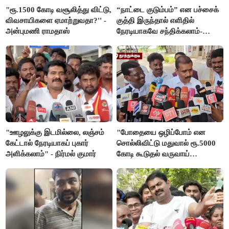
"ரூ.1500 கோடி வசூலித்து விட்டு,
“நாட்டை குடும்பம்” என பச்சைக்
விவசாயிகளை ஏமாற்றுவதா?'' -
குத்தி இருந்தால் எளிதில்
அன்புமணி ராமதாஸ்
நேரடியாகவே சந்திக்கலாம்-
சரத்குமார்
"ஊழலுக்கு இடமில்லை, லஞ்சம்
"போதையை ஒழிப்போம் என
கேட்டால் நேரடியாகப் புகார்
சொல்லிவிட்டு மதுவால் ரூ.5000
அளிக்கலாம்" - நிர்மல் குமார்
கோடி கூடுதல் வருவாய்
கிடைக்கும்னு சொல்றாங்க”-
மார்க்கண்டேயன்