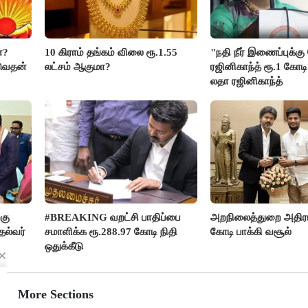
்?
10 கிராம் தங்கம் விலை ரூ.1.55
"நதி நீர் இணைப்புக்க
டுவதன்
லட்சம் ஆகுமா?
ரஜினிகாந்த் ரூ.1 கோடி
லதா ரஜினிகாந்த்
்கு
#BREAKING வறட்சி பாதிப்பை
அறநிலைத்துறை அதிரடி
தல்வர்
சமாளிக்க ரூ.288.97 கோடி நிதி
கோடி பாக்கி வசூல்
ஒதுக்கீடு
More Sections