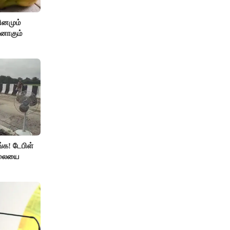
ினமும்
்னாகும்
்க! டேபிள்
ாலையை