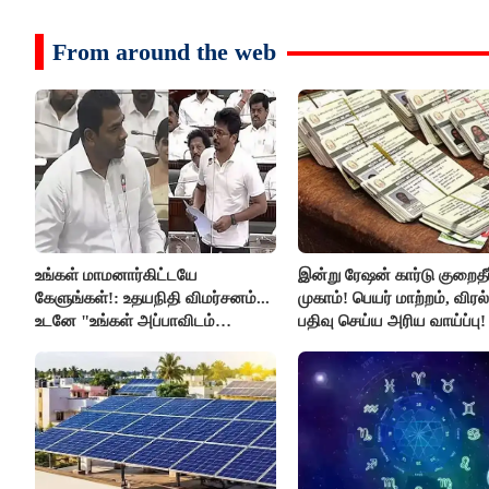
From around the web
உங்கள் மாமனார்கிட்டயே
இன்று ரேஷன் கார்டு குறைதீர்
கேளுங்கள்!: உதயநிதி விமர்சனம்...
முகாம்! பெயர் மாற்றம், விர
உடனே "உங்கள் அப்பாவிடம்
பதிவு செய்ய அரிய வாய்ப்பு!
கேளுங்கள்" என ஆதவ் அர்ஜுனா
பதிலடி!