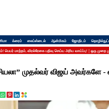
னிமா
க்ரைம்
லைப்ஸ்டைல்
ஆன்மிகம்
ஜோதிடம்
தொழில்நுட்
ியலா” முதல்வர் விஜய் அவர்களே -