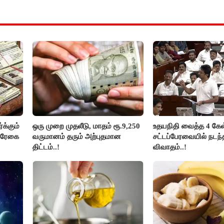
க்கும்
ஒரு முறை முதலீடு, மாதம் ரூ.9,250
உதயநிதி வைத்த 4 கேள்
ல்ரேகை
வருமானம் தரும் அற்புதமான
சட்டப்பேரவையில் நடந
திட்டம்..!
விவாதம்..!