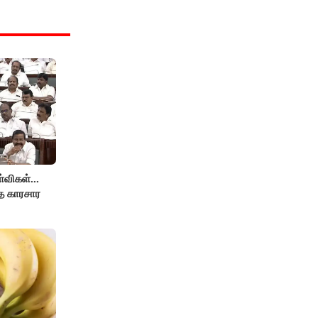
விகள்...
்த காரசார