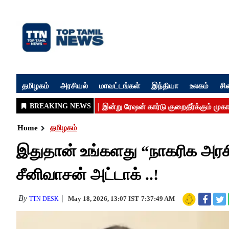
தமிழகம்
அரசியல்
மாவட்டங்கள்
இந்தியா
உலகம்
சி
Home
தமிழகம்
இதுதான் உங்களது “நாகரிக அரச
சீனிவாசன் அட்டாக் ..!
By
May 18, 2026, 13:07 IST
7:37:49 AM
TTN DESK