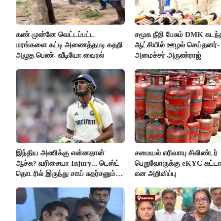
கண் முன்னே வெட்டப்பட்ட
சமூக நீதி பேசும் DMK கடந்
மரங்களை கட்டி அணைத்தபடி கதறி
ஆட்சியில் ஊழல் செய்தனர்-
அழுத பெண்- வீடியோ வைரல்
அமைச்சர் அருண்ராஜ்
இந்திய அணிக்கு என்னதான்
சமையல் எரிவாயு சிலிண்டர்
ஆச்சு? வரிசையா Injury... டெஸ்ட்
பெறுவோருக்கு eKYC கட்டா
தொடரில் இருந்து சாய் சுதர்சனும்
என அறிவிப்பு
விலகல்