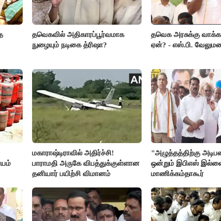
த
தவெகவில் அதிகாரப்பூர்வமாக
தவெக அரசுக்கு வாக்க
நுழையும் நடிகை த்ரிஷா?
ஏன்? - எஸ்.பி. வேலும
மகாராஷ்டிராவில் அதிர்ச்சி!
"அழுத்தத்திற்கு அடி
யம்
பாராமதி அருகே விபத்துக்குள்ளான
ஒன்றும் இபிஎஸ் இல்ல
தனியார் பயிற்சி விமானம்
மாணிக்கம்தாகூர்