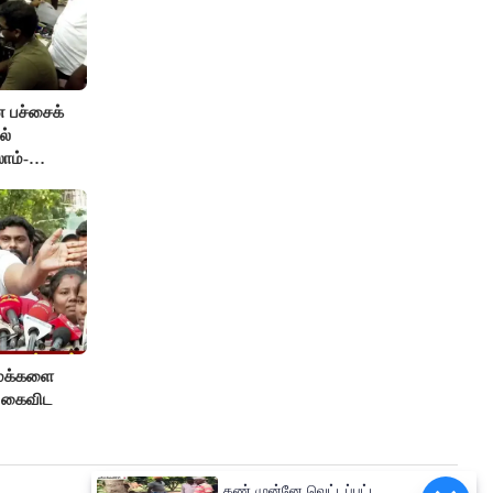
ன பச்சைக்
ல்
ாம்-
 மக்களை
ை கைவிட
கண் முன்னே வெட்டப்பட்ட