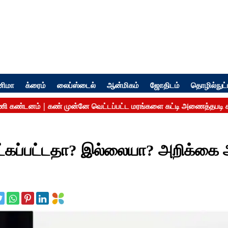
னிமா
க்ரைம்
லைப்ஸ்டைல்
ஆன்மிகம்
ஜோதிடம்
தொழில்நுட்
மீட்கப்பட்டதா? இல்லையா? அறிக்கை