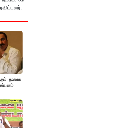
ரவிட்டனர்.
த்தம்- தவெக
கண்டனம்