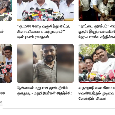
"ரூ.1500 கோடி வசூலித்து விட்டு,
“நாட்டை குடும்பம்” எ
ம்
விவசாயிகளை ஏமாற்றுவதா?'' -
குத்தி இருந்தால் எளிதி
அன்புமணி ராமதாஸ்
நேரடியாகவே சந்திக்கல
சரத்குமார்
ஆன்லைன் மதுபான முன்பதிவில்
வருசநாடு வன கிராம
000
குளறுபடி - மதுபிரியர்கள் அதிர்ச்சி!
வெளியேற்றும் முடிவ
வேண்டும்- சீமான்