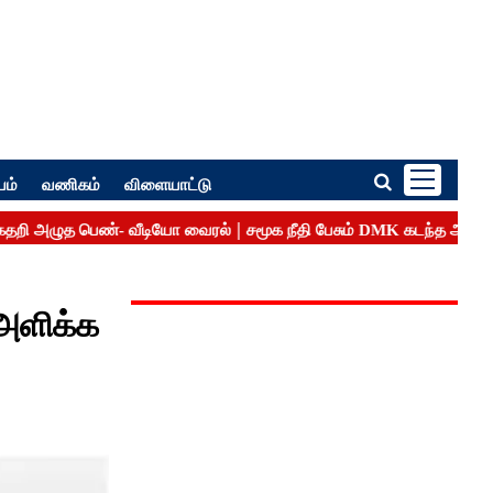
பம்
வணிகம்
விளையாட்டு
 அளிக்க