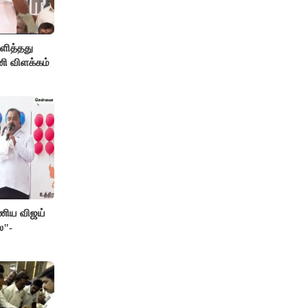
ளித்தது
ணி விளக்கம்
பணிய விஜய்
ை"-