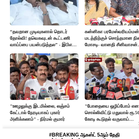
“தவறான முடிவுகளால் தொடர்
கன்னிகா பரமேஸ்வரியம்மன்
தோல்வி! தவெகவுடன் கூட்டணி
மடத்திற்குச் சொந்தமான நில
வாய்ப்பை பயன்படுத்தல” - இபிஎஸ்
மோசடி- வானதி சீனிவாசன்
மீது சரமாரி குற்றச்சாட்டு
கண்டனம்
"ஊழலுக்கு இடமில்லை, லஞ்சம்
"போதையை ஒழிப்போம் என
கேட்டால் நேரடியாகப் புகார்
சொல்லிவிட்டு மதுவால் ரூ.5
அளிக்கலாம்" - நிர்மல் குமார்
கோடி கூடுதல் வருவாய்
கிடைக்கும்னு சொல்றாங்க”-
மார்க்கண்டேயன்