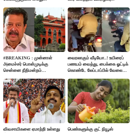
#BREAKING : முன்னாள்
வைரலாகும் வீடியோ..! உயிரைப்
அமைச்சர் பொன்முடிக்கு
பணயம் வைத்து, பைக்கை ஓட்டிக்
சென்னை நீதிமன்றம்
கொண்டே லேப்டாப்பில் வேலை
பிடிவாரண்ட்..!
பார்த்த நபர்..!
விவசாயிகளை ஏமாற்றி உள்ளது
பெண்களுக்கு குட் நியூஸ்