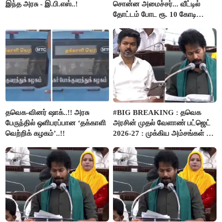
இந்த அரசு - இ.பி.எஸ்..!
சொன்ன அமைச்சர்... வீட்டில்
தோட்டம் போட ரூ. 10 கோடி
நிதி..!
தவெக-வினர் ஷாக்..!! அரசு
#BIG BREAKING : தவெக
பேருந்தில் ஒளிபரப்பான ‘தக்காளி
அரசின் முதல் வேளாண் பட்ஜெட்
வெற்றிக் கழகம்’..!!
2026-27 : முக்கிய அம்சங்கள் ஓர்
பார்வை..!