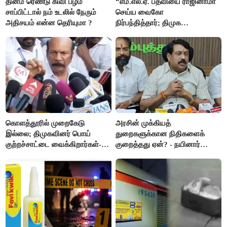
தினம் ரெண்டு கிவி பழம்
“எம்.எல்.ஏ. பதவியை ராஜினாமா
சாப்பிட்டால் நம் உடலில் நேரும்
செய்ய வைகோ
அதிசயம் என்ன தெரியுமா ?
நிர்பந்தித்தார்; திமுக
எம்.எல்.ஏக்களாகவே
தொடர்கிறோம்”- மதிமுக
எம்.எல்.ஏக்கள் பரபரப்பு பேட்டி
கொளத்தூரில் முறைகேடு
அரசின் முக்கியத்
இல்லை; திமுகவினர் பொய்
துறைகளுக்கான நிதிகளைக்
குற்றச்சாட்டை வைக்கிறார்கள்-
குறைத்தது ஏன்? - நயினார்
வி.எஸ்.பாபு
நாகேந்திரன்