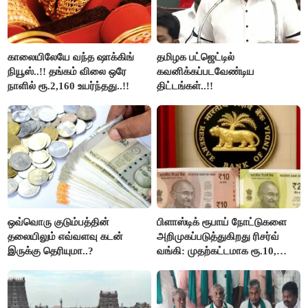
காலையிலேயே வந்த ஷாக்கிங்
தமிழக பட்ஜெட்டில்
நியூஸ்..!! தங்கம் விலை ஒரே
கவனிக்கப்படவேண்டிய
நாளில் ரூ.2,160 உயர்ந்தது..!!
திட்டங்கள்..!!
ஒவ்வொரு குடும்பத்தின்
பிளாஸ்டிக் ரூபாய் நோட்டுகளை
தலையிலும் எவ்வளவு கடன்
அறிமுகப்படுத்துகிறது ரிசர்வ்
இருக்கு தெரியுமா..?
வங்கி: முதற்கட்டமாக ரூ.10,
ரூ.20 நோட்டுகள் அச்சடிப்பு!