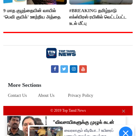
9 மாத குழந்தையின் வாயில்
#BREAKING தமிழ்நாடு
‘பெவி குயிக்’ ஊற்றிய அத்தை
எக்ஸ்பிரஸ் ரயிலில் வெட்டப்பட்ட
உடல் மீட்பு
More Sections
Contact Us
About Us
Privacy Policy
© 2019 Top Tamil News
வைரலாகும் வீடியோ..! உயிரைப்
பணயம் வைத்து, பைக்கை