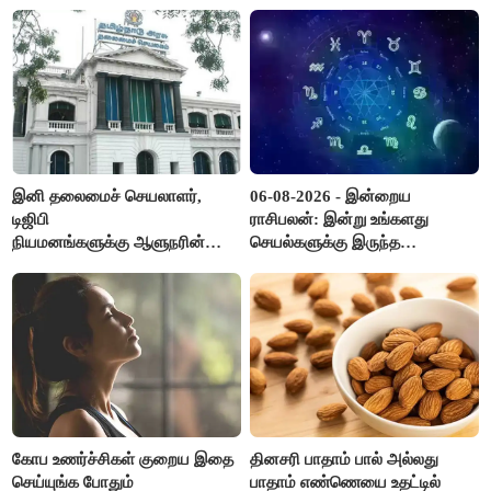
இனி தலைமைச் செயலாளர்,
06-08-2026 - இன்றைய
டிஜிபி
ராசிபலன்: இன்று உங்களது
நியமனங்களுக்கு ஆளுநரின்
செயல்களுக்கு இருந்த
ஒப்புதல் தேவையில்லை -
முட்டுகட்டைகள் விலகும்.
தமிழ்நாடு அரசு அதிரடி..!
எதிர்பார்த்த உதவிகள் கிடைக்கும்.
பணவரத்து கூடும்..!
கோப உணர்ச்சிகள் குறைய இதை
தினசரி பாதாம் பால் அல்லது
செய்யுங்க போதும்
பாதாம் எண்ணெயை உதட்டில்