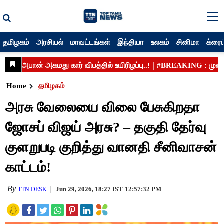
தமிழகம்
அரசியல்
மாவட்டங்கள்
இந்தியா
உலகம்
சினிமா
க்ரைம
Home
தமிழகம்
அரசு வேலையை விலை பேசுகிறதா
ஜோசப் விஜய் அரசு? – தகுதி தேர்வு
குளறுபடி குறித்து வானதி சீனிவாசன்
காட்டம்!
By
Jun 29, 2026, 18:27 IST
12:57:32 PM
TTN DESK