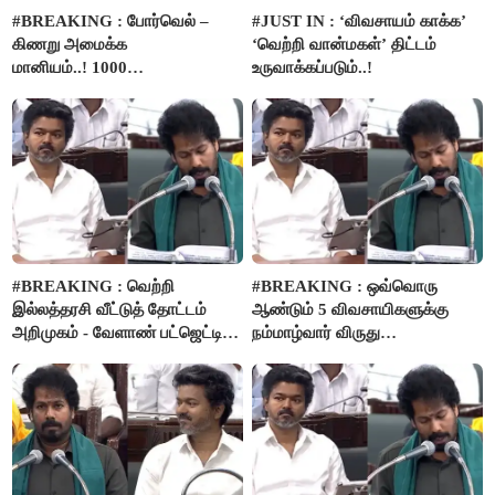
#BREAKING : போர்வெல் –
#JUST IN : ‘விவசாயம் காக்க’
கிணறு அமைக்க
‘வெற்றி வான்மகள்’ திட்டம்
மானியம்..! 1000
உருவாக்கப்படும்..!
விவசாயிகளுக்கு மானியத்தில்
பம்புசெட் வழங்கப்படும்..!
#BREAKING : வெற்றி
#BREAKING : ஒவ்வொரு
இல்லத்தரசி வீட்டுத் தோட்டம்
ஆண்டும் 5 விவசாயிகளுக்கு
அறிமுகம் - வேளாண் பட்ஜெட்டில்
நம்மாழ்வார் விருது
அறிவிப்பு..!
வழங்கப்படும்..!