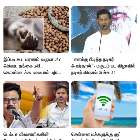
கும்பலுக்கு உதவிய வாலிபர்
கைது..!!
இப்படி கூட மரணம் வருமா..??
"எனக்கு பிடித்த நடிகர்
அக்கா, தங்கை பலி..
அவர்தான்"- மகுடம் பட விழாவில்
கொண்டைக்கடலையால் பறிபோன
நடிகர் விஷால் பேச்சு..!!
உயிர்கள்..!!
டெல்டா விவசாயிகளின்
சென்னை மக்களுக்கு குட்