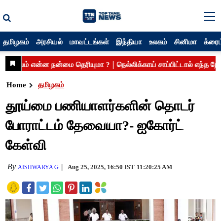
தமிழகம்
அரசியல்
மாவட்டங்கள்
இந்தியா
உலகம்
சினிமா
க்ரைம
Home
தமிழகம்
தூய்மை பணியாளர்களின் தொடர்
போராட்டம் தேவையா?- ஐகோர்ட்
கேள்வி
By
Aug 25, 2025, 16:50 IST
11:20:25 AM
AISHWARYA G