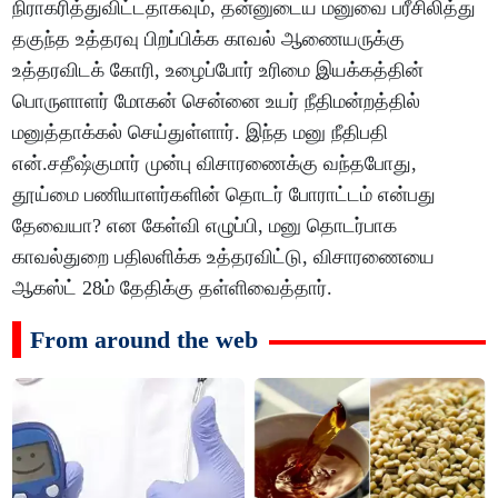
நிராகரித்துவிட்டதாகவும், தன்னுடைய மனுவை பரீசிலித்து
தகுந்த உத்தரவு பிறப்பிக்க காவல் ஆணையருக்கு
உத்தரவிடக் கோரி, உழைப்போர் உரிமை இயக்கத்தின்
பொருளாளர் மோகன் சென்னை உயர் நீதிமன்றத்தில்
மனுத்தாக்கல் செய்துள்ளார். இந்த மனு நீதிபதி
என்.சதீஷ்குமார் முன்பு விசாரணைக்கு வந்தபோது,
தூய்மை பணியாளர்களின் தொடர் போராட்டம் என்பது
தேவையா? என கேள்வி எழுப்பி, மனு தொடர்பாக
காவல்துறை பதிலளிக்க உத்தரவிட்டு, விசாரணையை
ஆகஸ்ட் 28ம் தேதிக்கு தள்ளிவைத்தார்.
From around the web