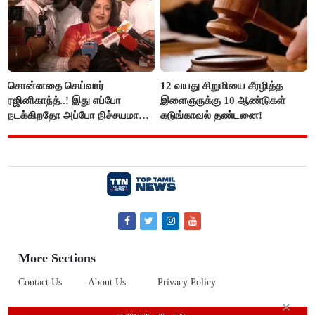
சொன்னதை செய்வார்
12 வயது சிறுமியை சீரழித்த
ரஜினிகாந்த்..! இது எப்போ
இளைஞருக்கு 10 ஆண்டுகள்
நடக்கிறதோ அப்போ நிச்சயமாக
கடுங்காவல் தண்டனை!
ரஜினி ₹1 கோடி தருவார் - லதா
ரஜினிகாந்த்..!
More Sections
Contact Us
About Us
Privacy Policy