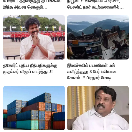
போராட்டத்திலிருந்து தப்பிக்கவே
நியூஸ்..!! விரைவில் மெரினா,
இந்த அவசர தொகுதி
பெசன்ட் நகர் கடற்கரைகளில்
மறுவரையறை நாடகத்தை
இலவச Wi-Fi வசதி..!!
அரங்கேற்றுகிறார் முதலமைச்சர் -
திமுக ஐடி விங்..!!
ஐகோர்ட் புதிய நீதிபதிகளுக்கு
இமாச்சலில் பயணிகள் பஸ்
முதல்வர் விஜய் வாழ்த்து..!!
கவிழ்ந்தது; 8 பேர் பலியான
சோகம்..!! பிரதமர் மோடி
இரங்கல்..!!