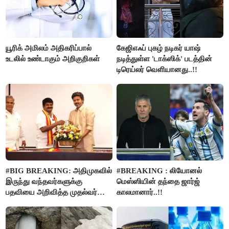
யூரிக் அமிலம் அதிகரிப்பால்
கேஜிஎஃப் புகழ் நடிகர் யாஷ்
உடலில் உண்டாகும் அறிகுறிகள்
நடித்துள்ள 'டாக்‌ஸிக்' படத்தின்
டிரெய்லர் வெளியானது..!!
#BIG BREAKING: அதிமுகவில்
#BREAKING : லியோனல்
இருந்து வந்தவர்களுக்கு
மெஸ்ஸியின் தந்தை ஜார்ஜ்
பதவியை அறிவித்த முதல்வர்
காலமானார்..!!
விஜய்..!!