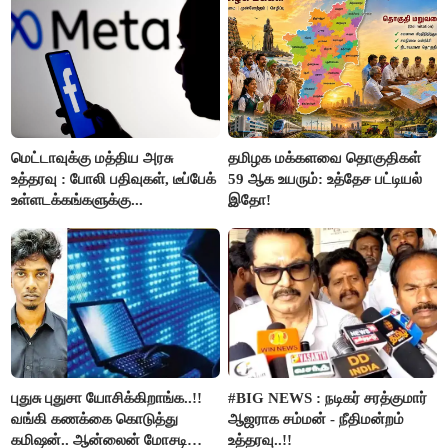
மெட்டாவுக்கு மத்திய அரசு
தமிழக மக்களவை தொகுதிகள்
உத்தரவு : போலி பதிவுகள், டீப்பேக்
59 ஆக உயரும்: உத்தேச பட்டியல்
உள்ளடக்கங்களுக்கு...
இதோ!
புதுசு புதுசா யோசிக்கிறாங்க..!!
#BIG NEWS : நடிகர் சரத்குமார்
வங்கி கணக்கை கொடுத்து
ஆஜராக சம்மன் - நீதிமன்றம்
கமிஷன்.. ஆன்லைன் மோசடி
உத்தரவு..!!