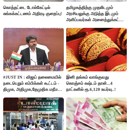
கொத்தட்டை டோல்கேட்டில்
தமிழகத்திற்கு முதலிடமும்
சுங்கக்கட்டணம் அதிரடி குறைப்பு!
அரசியலுக்கு அடுத்த இடமும்
அளிப்பவர்கள் அனைத்துக்கட்சி
கூட்டத்தில் நிச்சயம்
பங்கேற்பார்கள் - மாணிக்கம்
தாகூர்..!!
#JUST IN : விஜய் தலைமையில்
இனி தங்கம் வாங்குவது
நடைபெறும் எம்பிக்கள் கூட்டம் -
கொஞ்சம் கஷ்டம் தான்...4
திமுக, அதிமுக,தேமுதிக மநீம
நாட்களில் ரூ.6,120 உயர்வு..!
புறக்கணிப்பு..!