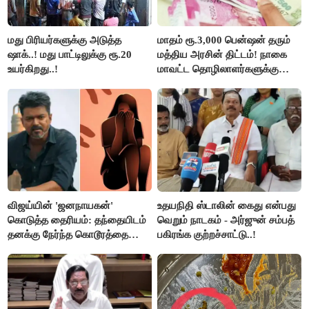
மது பிரியர்களுக்கு அடுத்த
மாதம் ரூ.3,000 பென்ஷன் தரும்
ஷாக்..! மது பாட்டிலுக்கு ரூ.20
மத்திய அரசின் திட்டம்! நாகை
உயர்கிறது..!
மாவட்ட தொழிலாளர்களுக்கு
ஆட்சியர் வெளியிட்ட சூப்பர்
செய்தி!
விஜய்யின் 'ஜனநாயகன்'
உதயநிதி ஸ்டாலின் கைது என்பது
கொடுத்த தைரியம்: தந்தையிடம்
வெறும் நாடகம் - அர்ஜுன் சம்பத்
தனக்கு நேர்ந்த கொடூரத்தை
பகிரங்க குற்றச்சாட்டு..!
கூறிய சிறுமி!