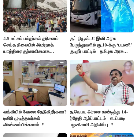
4.5 லட்சம் பக்தர்கள் தரிசனம்
குட் நியூஸ்..!! இனி அரசு
செய்த நிலையில் அமர்நாத்
பேருந்துகளில் ரூ.10-க்கு ‘பயணி’
யாத்திரை தற்காலிகமாக
குடிநீர் பாட்டில் - தமிழக அரசு
நிறுத்தம்..!!
அறிவிப்பு..!!
வங்கியில் வேலை தேடுகிறீர்களா?
த.வெ.க. அரசை கண்டித்து 14-
டிகிரி முடித்தவர்கள்
ந்தேதி ஆர்ப்பாட்டம் - எடப்பாடி
விண்ணப்பிக்கலாம்..!!
பழனிசாமி அறிவிப்பு..!!