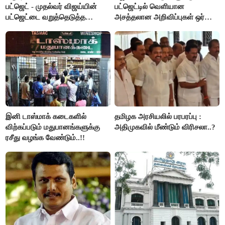
பட்ஜெட் - முதல்வர் விஜய்யின்
பட்ஜெட்டில் வெளியான
பட்ஜெட்டை வறுத்தெடுத்த
அசத்தலான அறிவிப்புகள் ஒர்
மு.க.ஸ்டாலின், இபிஎஸ்..!
பார்வை..!
இனி டாஸ்மாக் கடைகளில்
தமிழக அரசியலில் பரபரப்பு :
விற்கப்படும் மதுபானங்களுக்கு
அதிமுகவில் மீண்டும் விரிசலா..?
ரசீது வழங்க வேண்டும்..!!