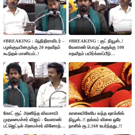
#BREAKING : ஆதிதிராவிடர் –
#BREAKING : குட் நியூஸ்..!
பழங்குடியினருக்கு 20 சதவீதம்
வேளாண் பொருட்களுக்கு 100
கூடுதல் மானியம்..!
சதவீதம் பயிர்க்காப்பீடு
வழங்கபடும் - அமைச்சர்
வினோத்..!
கோட் சூட் அணிந்த விவசாயி
காலையிலேயே வந்த ஷாக்கிங்
முதலமைச்சர் விஜய் - வேளாண்
நியூஸ்..!! தங்கம் விலை ஒரே
பட்ஜெட்டில் அமைச்சர் வினோத்
நாளில் ரூ.2,160 உயர்ந்தது..!!
பெருமிதம்..!