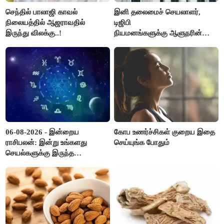
செந்தில் பாலாஜி காவல்
இனி தலைமைச் செயலாளர்,
நிலையத்தில் ஆஜராவதில்
டிஜிபி
இருந்து விலக்கு..!
நியமனங்களுக்கு ஆளுநரின்
ஒப்புதல் தேவையில்லை -
தமிழ்நாடு அரசு அதிரடி..!
06-08-2026 - இன்றைய
கோப உணர்ச்சிகள் குறைய இதை
ராசிபலன்: இன்று உங்களது
செய்யுங்க போதும்
செயல்களுக்கு இருந்த
முட்டுகட்டைகள் விலகும்.
எதிர்பார்த்த உதவிகள் கிடைக்கும்.
பணவரத்து கூடும்..!