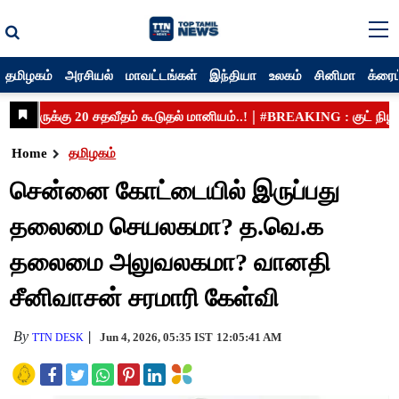
தமிழகம்
அரசியல்
மாவட்டங்கள்
இந்தியா
உலகம்
சினிமா
க்ரைம
Home
தமிழகம்
சென்னை கோட்டையில் இருப்பது
தலைமை செயலகமா? த.வெ.க
தலைமை அலுவலகமா? வானதி
சீனிவாசன் சரமாரி கேள்வி
By
Jun 4, 2026, 05:35 IST
12:05:41 AM
TTN DESK