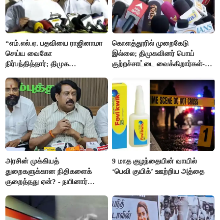
“எம்.எல்.ஏ. பதவியை ராஜினாமா
கொளத்தூரில் முறைகேடு
செய்ய வைகோ
இல்லை; திமுகவினர் பொய்
நிர்பந்தித்தார்; திமுக
குற்றச்சாட்டை வைக்கிறார்கள்-
எம்.எல்.ஏக்களாகவே
வி.எஸ்.பாபு
தொடர்கிறோம்”- மதிமுக
எம்.எல்.ஏக்கள் பரபரப்பு பேட்டி
அரசின் முக்கியத்
9 மாத குழந்தையின் வாயில்
துறைகளுக்கான நிதிகளைக்
‘பெவி குயிக்’ ஊற்றிய அத்தை
குறைத்தது ஏன்? - நயினார்
நாகேந்திரன்