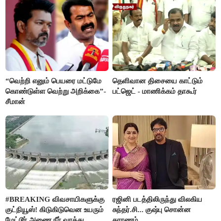
“வெற்றி எனும் பெயரை மட்டுமே
தெளிவான திசையை காட்டும்
கொண்டுள்ள வெற்று அறிக்கை”-
பட்ஜெட் - மாணிக்கம் தாகூர்
சீமான்
#BREAKING விவசாயிகளுக்கு
ரஜினி படத்திலிருந்து விலகிய
குட்நியூஸ்! கிடுகிடுவென உயரும்
சுந்தர்.சி... குஷ்பு சொன்ன
மேட்டூர் அணை நீர் வரத்து
காரணம்