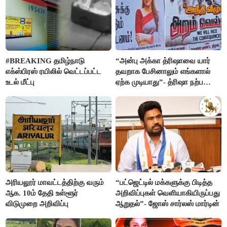
#BREAKING தமிழ்நாடு
“அன்பு அக்கா த்ரிஷாவை யார்
எக்ஸ்பிரஸ் ரயிலில் வெட்டப்பட்ட
தவறாக பேசினாலும் எங்களால்
உடல் மீட்பு
ஏற்க முடியாது”- த்ரிஷா நற்பணி
மன்றத்தினர் போஸ்டர்
அரியலூர் மாவட்டத்திற்கு வரும்
“பட்ஜெட்டில் மக்களுக்கு பிடித்த
ஆக. 10ம் தேதி உள்ளூர்
அறிவிப்புகள் வெளியாகியிருப்பது
விடுமுறை அறிவிப்பு
ஆறுதல்”- ஜோஸ் சார்லஸ் மார்டின்