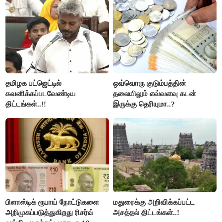
தமிழக பட்ஜெட்டில்
ஒவ்வொரு குடும்பத்தின்
கவனிக்கப்படவேண்டிய
தலையிலும் எவ்வளவு கடன்
திட்டங்கள்..!!
இருக்கு தெரியுமா..?
பிளாஸ்டிக் ரூபாய் நோட்டுகளை
மதுரைக்கு அறிவிக்கப்பட்ட
அறிமுகப்படுத்துகிறது ரிசர்வ்
அசத்தல் திட்டங்கள்..!