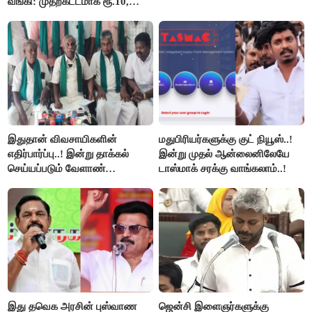
வங்கி: முதற்கட்டமாக ரூ.10,
ரூ.20 நோட்டுகள் அச்சடிப்பு!
இதுதான் விவசாயிகளின்
மதுபிரியர்களுக்கு குட் நியூஸ்..!
எதிர்பார்ப்பு..! இன்று தாக்கல்
இன்று முதல் ஆன்லைனிலேயே
செய்யப்படும் வேளாண்
டாஸ்மாக் சரக்கு வாங்கலாம்..!
பட்ஜெட்டுக்கு பி.ஆர்.பாண்டியன்
கோரிக்கை!
இது தவெக அரசின் புஸ்வாண
ஜென்சி இளைஞர்களுக்கு