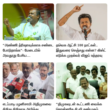
“அண்ணி த்ரிஷாவுக்காக சண்டை
தவெக ஆட்சி 100 நாட்கள்..
போடுறாங்க”- மேடையில்
இதுவரை செஞ்சது என்ன? லிஸ்ட்
அவதூறு பேசிய
எடுக்க முதல்வர் விஜய் உத்தரவு
ஆர்.பி.உதயகுமார் மீது புகார்
எடப்பாடி பழனிசாமி அதிமுகவை
“திமுகவுடன் கூட்டணி வைக்க
சிறிது சிறிதாக அழித்து
சொன்னதே சி.வி.சண்முகம்,