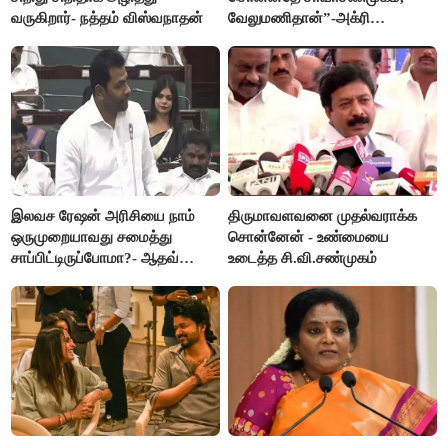
வருகிறார்- நத்தம் விஸ்வநாதன்
வேலுமணிதான்”-அக்ரி
கிருஷ்ணமூர்த்தி
இலவச ரேஷன் அரிசியை நாம்
திருமாவளவனை முதல்வராக்க
ஒருமுறையாவது சமைத்து
சொன்னேன் - உண்மையை
சாப்பிட்டிருப்போமா?- ஆதவ்
உடைத்த சி.வி.சண்முகம்
அர்ஜூனா