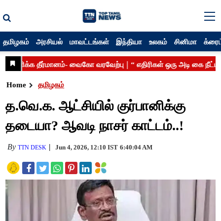
தமிழகம்
அரசியல்
மாவட்டங்கள்
இந்தியா
உலகம்
சினிமா
க்ரைம
Home
தமிழகம்
த.வெ.க. ஆட்சியில் குர்பானிக்கு
தடையா? ஆவடி நாசர் காட்டம்..!
By
Jun 4, 2026, 12:10 IST
6:40:04 AM
TTN DESK