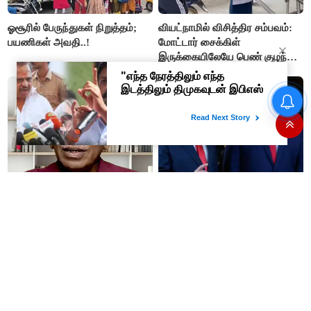
ஓசூரில் பேருந்துகள் நிறுத்தம்;
வியட்நாமில் விசித்திர சம்பவம்:
பயணிகள் அவதி..!
மோட்டார் சைக்கிள்
இருக்கையிலேயே பெண் குழந்தை
பிறப்பு!
“அண்ணி த்ரிஷாவுக்காக
சண்டை போடுறாங்க”- மேடையில்
அவதூறு பேசிய
ஆர்.பி.உதயகுமார் மீது புகார்
#BREAKING : பலாத்காரத்தை
அதிபர் டிரம்ப் கோரிக்கையை
விரும்பும் பெண்கள் : சர்ச்சை
நிராகரித்தார் இஸ்ரேல் பிரதமர்..!
பேச்சு பேசிய விமர்சகர் டி.ஜி.
மோகன்தாஸ் கைது..!