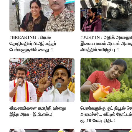
#BREAKING : பிரபல
#JUST IN : அதிக் அகமதுவ
தொழிலதிபர் பி.ஆர்.சுந்தர்
இளைய மகன் அபான் அகமது
பெங்களூருவில் கைது..!
விபத்தில் உயிரிழப்பு..!
விவசாயிகளை ஏமாற்றி உள்ளது
பெண்களுக்கு குட் நியூஸ் 
இந்த அரசு - இ.பி.எஸ்..!
அமைச்சர்... வீட்டில் தோட்ட
ரூ. 10 கோடி நிதி..!