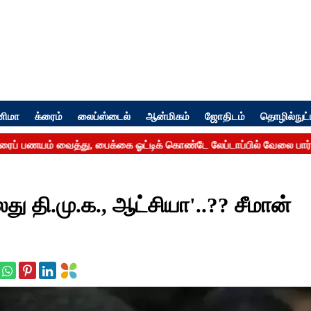
னிமா
க்ரைம்
லைப்ஸ்டைல்
ஆன்மிகம்
ஜோதிடம்
தொழில்நுட்
து தி.மு.க., ஆட்சியா'..?? சீமான்