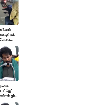
உயிரைப்
ை ஓட்டிக்
் வேலை
 தவெக
 பட்ஜெட்
சங்கள் ஓர்