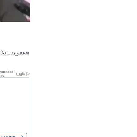
றை செயலருமான