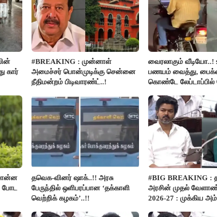
ின்
#BREAKING : முன்னாள்
வைரலாகும் வீடியோ..! 
 கார்
அமைச்சர் பொன்முடிக்கு சென்னை
பணயம் வைத்து, பைக்க
நீதிமன்றம் பிடிவாரண்ட்..!
கொண்டே லேப்டாப்பில
பார்த்த நபர்..!
சொன்ன
தவெக-வினர் ஷாக்..!! அரசு
#BIG BREAKING :
ம் போட
பேருந்தில் ஒளிபரப்பான ‘தக்காளி
அரசின் முதல் வேளாண்
வெற்றிக் கழகம்’..!!
2026-27 : முக்கிய அம்
பார்வை..!