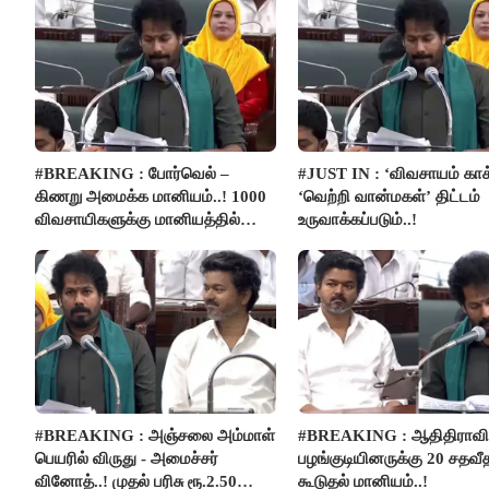
#BREAKING : போர்வெல் –
#JUST IN : ‘விவசாயம் காக
கிணறு அமைக்க மானியம்..! 1000
‘வெற்றி வான்மகள்’ திட்டம்
விவசாயிகளுக்கு மானியத்தில்
உருவாக்கப்படும்..!
பம்புசெட் வழங்கப்படும்..!
#BREAKING : அஞ்சலை அம்மாள்
#BREAKING : ஆதிதிராவிட
பெயரில் விருது - அமைச்சர்
பழங்குடியினருக்கு 20 சதவீ
வினோத்..! முதல் பரிசு ரூ.2.50
கூடுதல் மானியம்..!