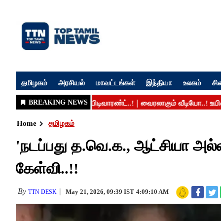
தமிழகம்
அரசியல்
மாவட்டங்கள்
இந்தியா
உலகம்
சி
Home
தமிழகம்
'நடப்பது த.வெ.க., ஆட்சியா அல்ல
கேள்வி..!!
By
May 21, 2026, 09:39 IST
4:09:10 AM
TTN DESK