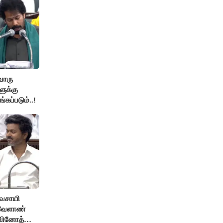
ொரு
ுக்கு
்கப்படும்..!
ிவசாயி
 வேளாண்
 வினோத்