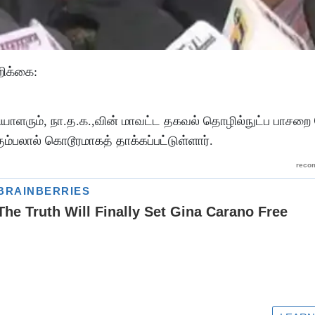
றிக்கை:
ய்தியாளரும், நா.த.க.,வின் மாவட்ட தகவல் தொழில்நுட்ப பாச
பலால் கொடூரமாகத் தாக்கப்பட்டுள்ளார்.