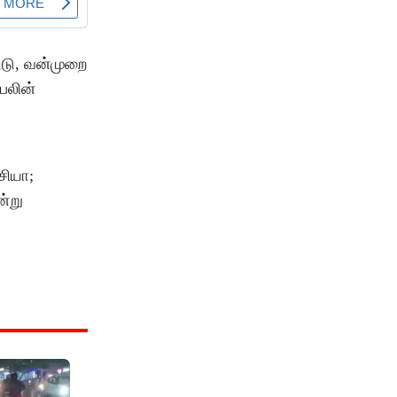
்டு, வன்முறை
பலின்
சியா;
ன்று