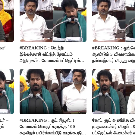
்க’
#BREAKING : வெற்றி
#BREAKING : ஒவ்வ
இல்லத்தரசி வீட்டுத் தோட்டம்
ஆண்டும் 5 விவசாயிகள
அறிமுகம் - வேளாண் பட்ஜெட்டில்
நம்மாழ்வார் விருது வழங
அறிவிப்பு..!
ர் –
#BREAKING : குட் நியூஸ்..!
கோட் சூட் அணிந்த வ
தம்
வேளாண் பொருட்களுக்கு 100
முதலமைச்சர் விஜய் -
சதவீதம் பயிர்க்காப்பீடு வழங்கபடும்
பட்ஜெட்டில் அமைச்சர்