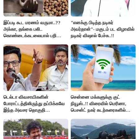
இப்படி கூட மரணம் வருமா..??
"எனக்கு பிடித்த நடிகர்
அக்கா, தங்கை பலி..
அவர்தான்"- மகுடம் பட விழாவில்
கொண்டைக்கடலையால் பறிபோன
நடிகர் விஷால் பேச்சு..!!
உயிர்கள்..!!
டெல்டா விவசாயிகளின்
சென்னை மக்களுக்கு குட்
போராட்டத்திலிருந்து தப்பிக்கவே
நியூஸ்..!! விரைவில் மெரினா,
இந்த அவசர தொகுதி
பெசன்ட் நகர் கடற்கரைகளில்
மறுவரையறை நாடகத்தை
இலவச Wi-Fi வசதி..!!
அரங்கேற்றுகிறார் முதலமைச்சர் -
திமுக ஐடி விங்..!!