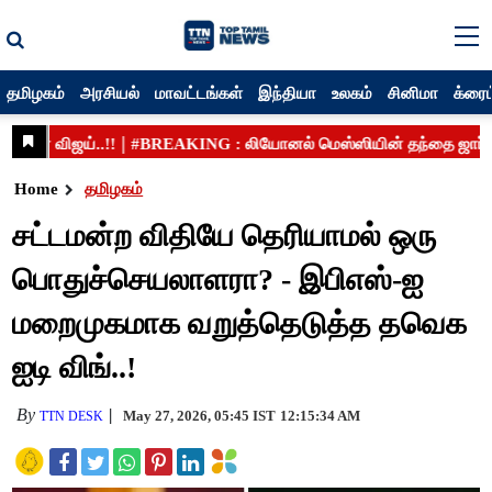
தமிழகம்
அரசியல்
மாவட்டங்கள்
இந்தியா
உலகம்
சினிமா
க்ரைம
Home
தமிழகம்
சட்டமன்ற விதியே தெரியாமல் ஒரு
பொதுச்செயலாளரா? - இபிஎஸ்-ஐ
மறைமுகமாக வறுத்தெடுத்த தவெக
ஐடி விங்..!
By
May 27, 2026, 05:45 IST
12:15:34 AM
TTN DESK