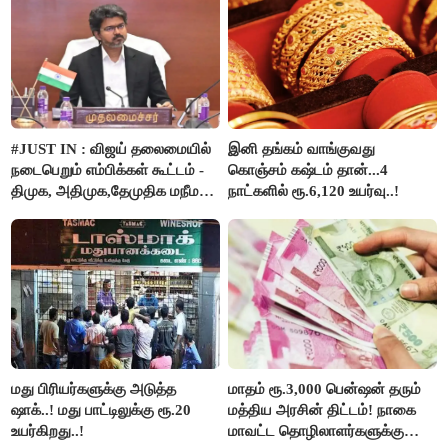
தாகூர்..!!
#JUST IN : விஜய் தலைமையில்
இனி தங்கம் வாங்குவது
நடைபெறும் எம்பிக்கள் கூட்டம் -
கொஞ்சம் கஷ்டம் தான்...4
திமுக, அதிமுக,தேமுதிக மநீம
நாட்களில் ரூ.6,120 உயர்வு..!
புறக்கணிப்பு..!
மது பிரியர்களுக்கு அடுத்த
மாதம் ரூ.3,000 பென்ஷன் தரும்
ஷாக்..! மது பாட்டிலுக்கு ரூ.20
மத்திய அரசின் திட்டம்! நாகை
உயர்கிறது..!
மாவட்ட தொழிலாளர்களுக்கு