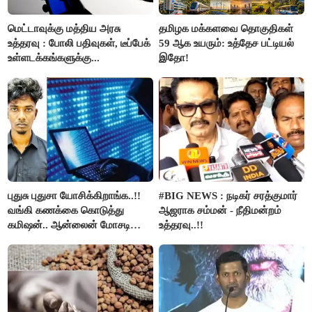
மெட்டாவுக்கு மத்திய அரசு
தமிழக மக்களவை தொகுதிகள்
உத்தரவு : போலி பதிவுகள், டீப்பேக்
59 ஆக உயரும்: உத்தேச பட்டியல்
உள்ளடக்கங்களுக்கு...
இதோ!
புதுசு புதுசா யோசிக்கிறாங்க..!!
#BIG NEWS : நடிகர் சரத்குமார்
வங்கி கணக்கை கொடுத்து
ஆஜராக சம்மன் - நீதிமன்றம்
கமிஷன்.. ஆன்லைன் மோசடி
உத்தரவு..!!
கும்பலுக்கு உதவிய வாலிபர்
கைது..!!