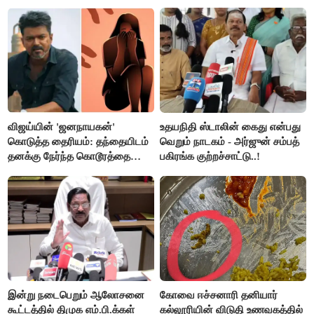
ஆட்சியர் வெளியிட்ட சூப்பர்
செய்தி!
விஜய்யின் 'ஜனநாயகன்'
உதயநிதி ஸ்டாலின் கைது என்பது
கொடுத்த தைரியம்: தந்தையிடம்
வெறும் நாடகம் - அர்ஜுன் சம்பத்
தனக்கு நேர்ந்த கொடூரத்தை
பகிரங்க குற்றச்சாட்டு..!
கூறிய சிறுமி!
இன்று நடைபெறும் ஆலோசனை
கோவை ஈச்சனாரி தனியார்
கூட்டத்தில் திமுக எம்.பி.க்கள்
கல்லூரியின் விடுதி உணவகத்தில்