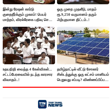
இன்று ரேஷன் கார்டு
ஒரு முறை முதலீடு, மாதம்
குறைதீர்க்கும் முகாம்! பெயர்
ரூ.9,250 வருமானம் தரும்
மாற்றம், விரல்ரேகை பதிவு செய்ய
அற்புதமான திட்டம்..!
அரிய வாய்ப்பு!
உதயநிதி வைத்த 4 கேள்விகள்...
தமிழ்நாட்டில் வீட்டு சோலார்
சட்டப்பேரவையில் நடந்த காரசார
சிஸ்டத்துக்கு ஒரு லட்சம் மானியம்
விவாதம்..!
பெறுவது எப்படி? விண்ணப்பிப்பது
எப்படி?