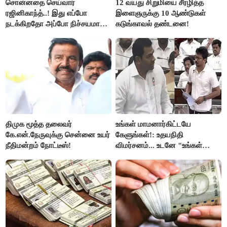
சொன்னதை செய்வார்
12 வயது சிறுமியை சீரழித்த
ரஜினிகாந்த்..! இது எப்போ
இளைஞருக்கு 10 ஆண்டுகள்
நடக்கிறதோ அப்போ நிச்சயமாக
கடுங்காவல் தண்டனை!
ரஜினி ₹1 கோடி தருவார் - லதா
ரஜினிகாந்த்..!
திமுக மூத்த தலைவர்
உங்கள் மாமனார்கிட்டயே
கே.என்.நேருவுக்கு சென்னை உயர்
கேளுங்கள்!: உதயநிதி
நீதிமன்றம் நோட்டீஸ்!
விமர்சனம்... உடனே "உங்கள்
அப்பாவிடம் கேளுங்கள்" என
ஆதவ் அர்ஜுனா பதிலடி!