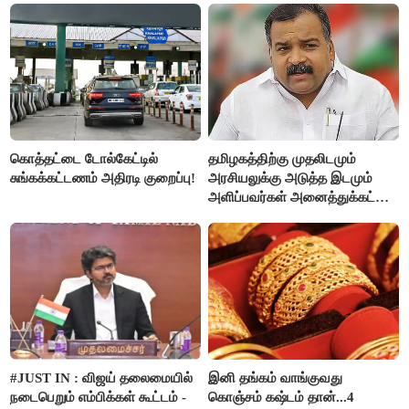
கொத்தட்டை டோல்கேட்டில்
தமிழகத்திற்கு முதலிடமும்
சுங்கக்கட்டணம் அதிரடி குறைப்பு!
அரசியலுக்கு அடுத்த இடமும்
அளிப்பவர்கள் அனைத்துக்கட்சி
கூட்டத்தில் நிச்சயம்
பங்கேற்பார்கள் - மாணிக்கம்
தாகூர்..!!
#JUST IN : விஜய் தலைமையில்
இனி தங்கம் வாங்குவது
நடைபெறும் எம்பிக்கள் கூட்டம் -
கொஞ்சம் கஷ்டம் தான்...4