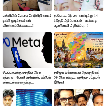
வங்கியில் வேலை தேடுகிறீர்களா?
த.வெ.க. அரசை கண்டித்து 14-
டிகிரி முடித்தவர்கள்
ந்தேதி ஆர்ப்பாட்டம் - எடப்பாடி
விண்ணப்பிக்கலாம்..!!
பழனிசாமி அறிவிப்பு..!!
மெட்டாவுக்கு மத்திய அரசு
தமிழக மக்களவை தொகுதிகள்
உத்தரவு : போலி பதிவுகள், டீப்பேக்
59 ஆக உயரும்: உத்தேச பட்டியல்
உள்ளடக்கங்களுக்கு...
இதோ!