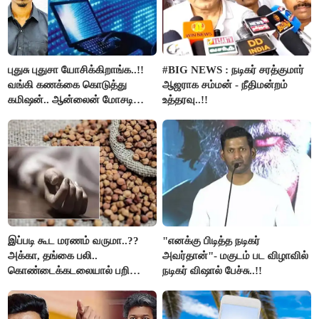
புதுசு புதுசா யோசிக்கிறாங்க..!!
#BIG NEWS : நடிகர் சரத்குமார்
வங்கி கணக்கை கொடுத்து
ஆஜராக சம்மன் - நீதிமன்றம்
கமிஷன்.. ஆன்லைன் மோசடி
உத்தரவு..!!
கும்பலுக்கு உதவிய வாலிபர்
கைது..!!
இப்படி கூட மரணம் வருமா..??
"எனக்கு பிடித்த நடிகர்
அக்கா, தங்கை பலி..
அவர்தான்"- மகுடம் பட விழாவில்
கொண்டைக்கடலையால் பறிபோன
நடிகர் விஷால் பேச்சு..!!
உயிர்கள்..!!