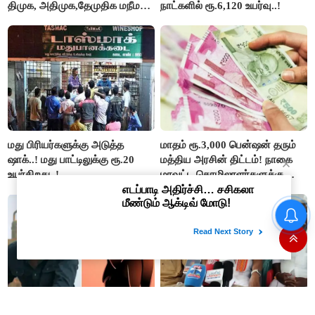
திமுக, அதிமுக,தேமுதிக மநீம
நாட்களில் ரூ.6,120 உயர்வு..!
புறக்கணிப்பு..!
மது பிரியர்களுக்கு அடுத்த
மாதம் ரூ.3,000 பென்ஷன் தரும்
ஷாக்..! மது பாட்டிலுக்கு ரூ.20
மத்திய அரசின் திட்டம்! நாகை
உயர்கிறது..!
மாவட்ட தொழிலாளர்களுக்கு
ஆட்சியர் வெளியிட்ட சூப்பர்
செய்தி!
தமிழக மக்களவை தொகுதிகள்
59 ஆக உயரும்: உத்தேச பட்டியல்
இதோ!
விஜய்யின் 'ஜனநாயகன்'
உதயநிதி ஸ்டாலின் கைது என்பது