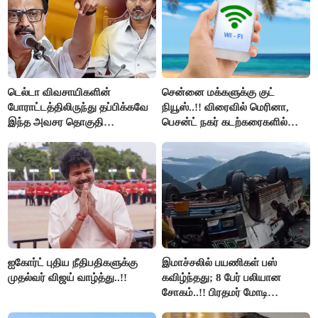
டெல்டா விவசாயிகளின்
சென்னை மக்களுக்கு குட்
போராட்டத்திலிருந்து தப்பிக்கவே
நியூஸ்..!! விரைவில் மெரினா,
இந்த அவசர தொகுதி
பெசன்ட் நகர் கடற்கரைகளில்
மறுவரையறை நாடகத்தை
இலவச Wi-Fi வசதி..!!
அரங்கேற்றுகிறார் முதலமைச்சர் -
திமுக ஐடி விங்..!!
ஐகோர்ட் புதிய நீதிபதிகளுக்கு
இமாச்சலில் பயணிகள் பஸ்
முதல்வர் விஜய் வாழ்த்து..!!
கவிழ்ந்தது; 8 பேர் பலியான
சோகம்..!! பிரதமர் மோடி
இரங்கல்..!!