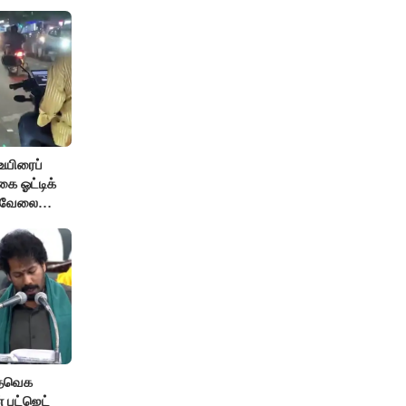
உயிரைப்
ை ஓட்டிக்
் வேலை
 தவெக
 பட்ஜெட்