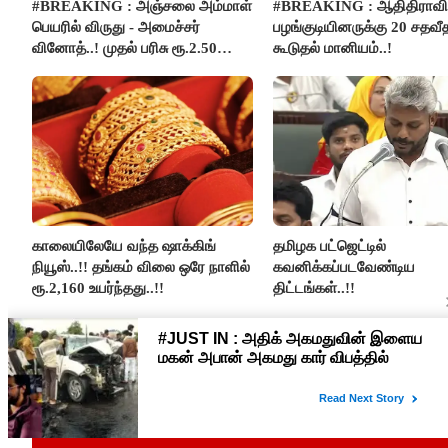
#BREAKING : அஞ்சலை அம்மாள்
#BREAKING : ஆதிதிராவிட
பெயரில் விருது - அமைச்சர்
பழங்குடியினருக்கு 20 சதவீ
வினோத்..! முதல் பரிசு ரூ.2.50
கூடுதல் மானியம்..!
லட்சம் வழங்கப்படும்..!
காலையிலேயே வந்த ஷாக்கிங்
தமிழக பட்ஜெட்டில்
நியூஸ்..!! தங்கம் விலை ஒரே நாளில்
கவனிக்கப்படவேண்டிய
ரூ.2,160 உயர்ந்தது..!!
திட்டங்கள்..!!