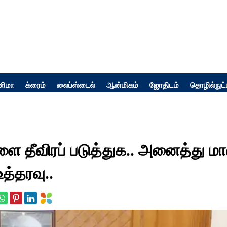
னிமா
க்ரைம்
லைப்ஸ்டைல்
ஆன்மிகம்
ஜோதிடம்
தொழில்நுட்
ை தீவிரப் படுத்துக.. அனைத்து மா
த்தரவு..