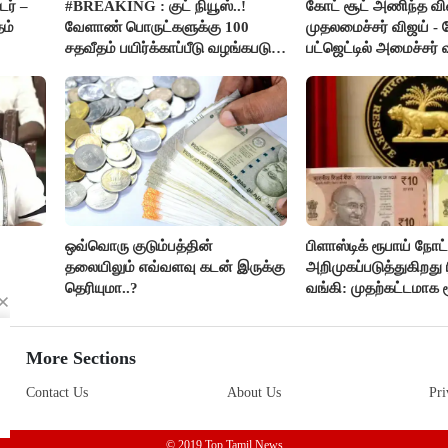
ர் –
#BREAKING : குட் நியூஸ்..!
கோட் சூட் அணிந்த வ
தம்
வேளாண் பொருட்களுக்கு 100
முதலமைச்சர் விஜய் -
சதவீதம் பயிர்க்காப்பீடு வழங்கபடும்
பட்ஜெட்டில் அமைச்சர்
- அமைச்சர் வினோத்..!
பெருமிதம்..!
ஒவ்வொரு குடும்பத்தின்
பிளாஸ்டிக் ரூபாய் நோ
தலையிலும் எவ்வளவு கடன் இருக்கு
அறிமுகப்படுத்துகிறது ர
தெரியுமா..?
வங்கி: முதற்கட்டமாக ர
நோட்டுகள் அச்சடிப்பு!
More Sections
Contact Us
About Us
Pri
© 2019 Top Tamil News