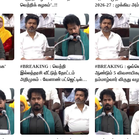
வெற்றிக் கழகம்’..!!
2026-27 : முக்கிய அம்
பார்வை..!
்க’
#BREAKING : வெற்றி
#BREAKING : ஒவ்வ
இல்லத்தரசி வீட்டுத் தோட்டம்
ஆண்டும் 5 விவசாயிகள
அறிமுகம் - வேளாண் பட்ஜெட்டில்
நம்மாழ்வார் விருது வழங
அறிவிப்பு..!