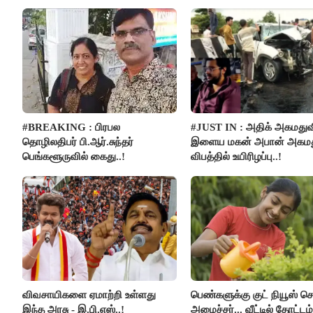
#BREAKING : பிரபல
#JUST IN : அதிக் அகமதுவ
தொழிலதிபர் பி.ஆர்.சுந்தர்
இளைய மகன் அபான் அகமது
பெங்களூருவில் கைது..!
விபத்தில் உயிரிழப்பு..!
விவசாயிகளை ஏமாற்றி உள்ளது
பெண்களுக்கு குட் நியூஸ் 
இந்த அரசு - இ.பி.எஸ்..!
அமைச்சர்... வீட்டில் தோட்ட