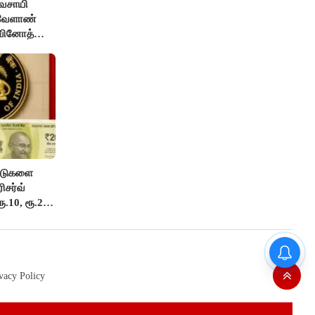
ிவசாயி
 வேளாண்
 வினோத்
ட்டுகளை
ிசர்வ்
ூ.10, ரூ.20
வைரலாகும் வீடியோ..! உயிரைப்
பணயம் வைத்து, பைக்கை
ஓட்டிக் கொண்டே லேப்டாப்பில்
vacy Policy
வேலை பார்த்த நபர்..!