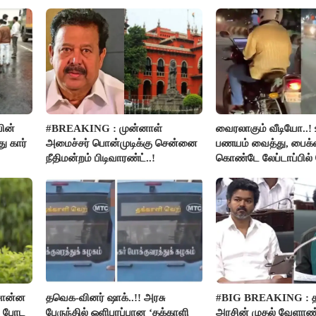
ின்
#BREAKING : முன்னாள்
வைரலாகும் வீடியோ..! 
 கார்
அமைச்சர் பொன்முடிக்கு சென்னை
பணயம் வைத்து, பைக்க
நீதிமன்றம் பிடிவாரண்ட்..!
கொண்டே லேப்டாப்பில
பார்த்த நபர்..!
சொன்ன
தவெக-வினர் ஷாக்..!! அரசு
#BIG BREAKING :
ம் போட
பேருந்தில் ஒளிபரப்பான ‘தக்காளி
அரசின் முதல் வேளாண்