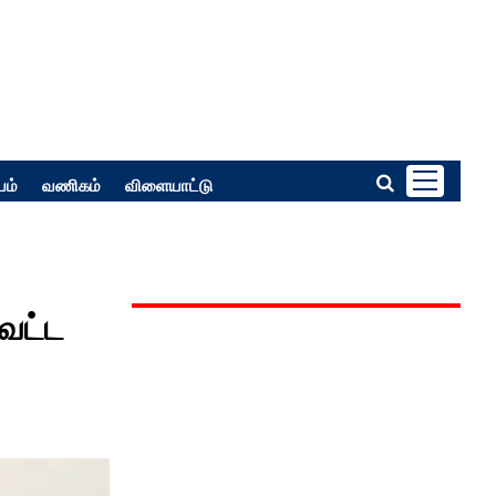
பம்
வணிகம்
விளையாட்டு
வட்ட