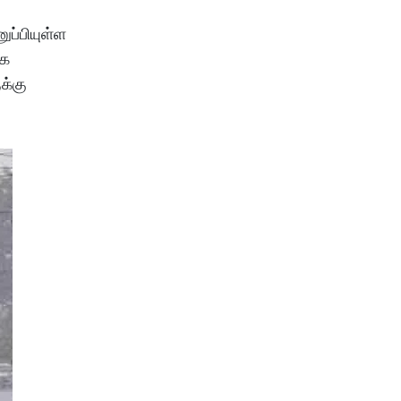
ப்பியுள்ள
கை
க்கு