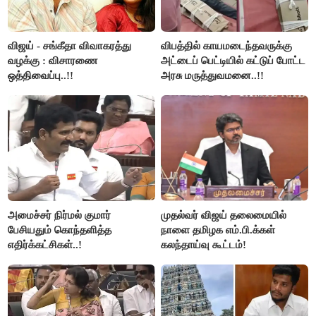
விஜய் - சங்கீதா விவாகரத்து
விபத்தில் காயமடைந்தவருக்கு
வழக்கு : விசாரணை
அட்டைப் பெட்டியில் கட்டுப் போட்ட
ஒத்திவைப்பு..!!
அரசு மருத்துவமனை..!!
அமைச்சர் நிர்மல் குமார்
முதல்வர் விஜய் தலைமையில்
பேசியதும் கொந்தளித்த
நாளை தமிழக எம்.பி.க்கள்
எதிர்க்கட்சிகள்..!
கலந்தாய்வு கூட்டம்!