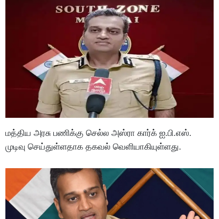
மத்திய அரசு பணிக்கு செல்ல அஸ்ரா கார்க் ஐ.பி.எஸ்.
முடிவு செய்துள்ளதாக தகவல் வெளியாகியுள்ளது.