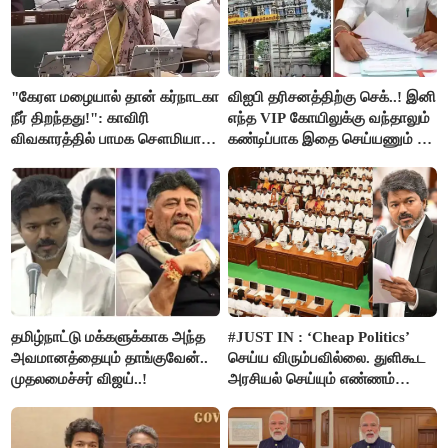
"கேரள மழையால் தான் கர்நாடகா
விஐபி தரிசனத்திற்கு செக்..! இனி
நீர் திறந்தது!": காவிரி
எந்த VIP கோயிலுக்கு வந்தாலும்
விவகாரத்தில் பாமக சௌமியா
கண்டிப்பாக இதை செய்யணும் -
அன்புமணி சாடல்!
அமைச்சர் ரமேஷ்..!
தமிழ்நாட்டு மக்களுக்காக அந்த
#JUST IN : ‘Cheap Politics’
அவமானத்தையும் தாங்குவேன்..
செய்ய விரும்பவில்லை. துளிகூட
முதலமைச்சர் விஜய்..!
அரசியல் செய்யும் எண்ணம்
இல்லை - உதயநிதிக்கு முதல்வர்
விஜய் பதில்!