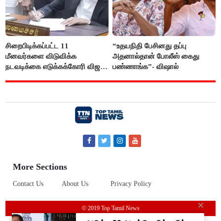
சிறைபிடிக்கப்பட்ட 11
“உதயநிதி பேசினது தப்பு
மீனவர்களை விடுவிக்க
அதனால்தான் போலீஸ் கைது
நடவடிக்கை எடுக்கக்கோரி விஜய்
பண்ணாங்க”- விஷால்
கடிதம்
More Sections
Contact Us
About Us
Privacy Policy
© 2019 Top Tamil News