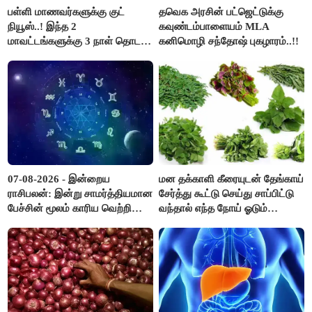
பள்ளி மாணவர்களுக்கு குட்
தவெக அரசின் பட்ஜெட்டுக்கு
நியூஸ்..! இந்த 2
கவுண்டம்பாளையம் MLA
மாவட்டங்களுக்கு 3 நாள் தொடர்
கனிமொழி சந்தோஷ் புகழாரம்..!!
விடுமுறை..!
07-08-2026 - இன்றைய
மன தக்காளி கீரையுடன் தேங்காய்
ராசிபலன்: இன்று சாமர்த்தியமான
சேர்த்து கூட்டு செய்து சாப்பிட்டு
பேச்சின் மூலம் காரிய வெற்றி
வந்தால் எந்த நோய் ஓடும்
உண்டாகும். அடுத்தவரை நம்பி
தெரியுமா ?
பொறுப்புகளை ஒப்படைப்பதில்
கவனம் தேவை..!