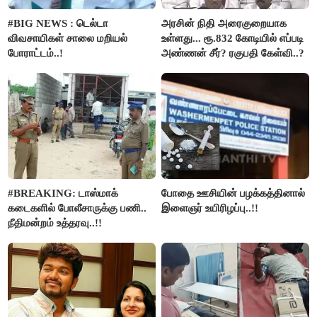
#BIG NEWS : டெல்டா
அரசின் நிதி அரைகுறையாக
விவசாயிகள் சாலை மறியல்
உள்ளது... ரூ.832 கோடியில் எப்படி
போராட்டம்..!
அண்ணன் சீர்? ரகுபதி கேள்வி..?
#BREAKING: டாஸ்மாக்
போதை ஊசியின் பழக்கத்தினால்
கடைகளில் போலீசாருக்கு பணி..
இளைஞர் உயிரிழப்பு..!!
நீதிமன்றம் உத்தரவு..!!