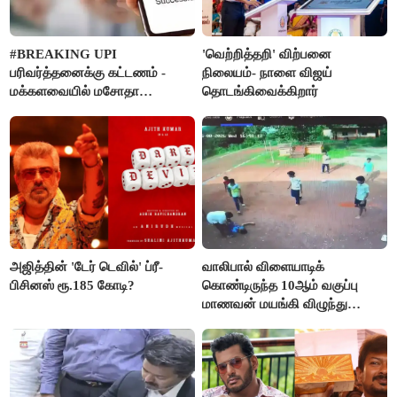
#BREAKING UPI
'வெற்றித்தறி' விற்பனை
பரிவர்த்தனைக்கு கட்டணம் -
நிலையம்- நாளை விஜய்
மக்களவையில் மசோதா
தொடங்கிவைக்கிறார்
நிறைவேற்றம்!
அஜித்தின் 'டேர் டெவில்' ப்ரீ-
வாலிபால் விளையாடிக்
பிசினஸ் ரூ.185 கோடி?
கொண்டிருந்த 10ஆம் வகுப்பு
மாணவன் மயங்கி விழுந்து
உயிரிழப்பு