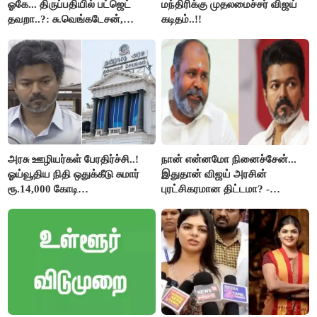
ஓகே... திருப்பதியில் பட்ஜெட்
மந்திரிக்கு முதலமைச்சர் விஜய்
தவறா..?: சு.வெங்கடேசன்,
கடிதம்..!!
திருமாவளவனுக்கு தமிழிசை
கேள்வி..!
அரசு ஊழியர்கள் பேரதிர்ச்சி..!
நான் என்னமோ நினைச்சேன்...
ஓய்வூதிய நிதி ஒதுக்கீடு சுமார்
இதுதான் விஜய் அரசின்
ரூ.14,000 கோடி
புரட்சிகரமான திட்டமா? -
குறைக்கப்பட்டுள்ளது..!
ஆர்.பி.உதயகுமார்..!