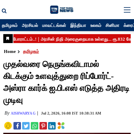
தமிழகம்
அரசியல்
மாவட்டங்கள்
இந்தியா
உலகம்
சினிமா
க்ரைம
Home
தமிழகம்
முதல்வரை நெருங்கவிடாமல்
கிடக்கும் உளவுத்துறை ரிப்போர்ட்-
அஸ்ரா கார்க் ஐ.பி.எஸ் எடுத்த அதிரடி
முடிவு
By
Jul 2, 2026, 16:08 IST
10:38:31 AM
AISHWARYA G