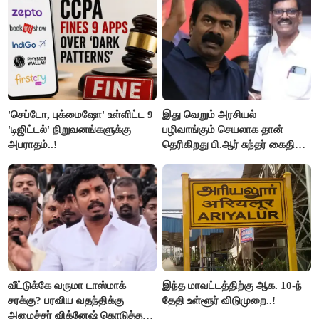
மக்கள்!
'செப்டோ, புக்மைஷோ' உள்ளிட்ட 9
இது வெறும் அரசியல்
'டிஜிட்டல்' நிறுவனங்களுக்கு
பழிவாங்கும் செயலாக தான்
அபராதம்..!
தெரிகிறது பி.ஆர் சுந்தர் கைதிற்கு
சீமான் கடும் கண்டனம்..!
வீட்டுக்கே வருமா டாஸ்மாக்
இந்த மாவட்டத்திற்கு ஆக. 10-ந்
சரக்கு? பரவிய வதந்திக்கு
தேதி உள்ளூர் விடுமுறை..!
அமைச்சர் விக்னேஷ் கொடுத்த