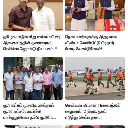
தமிழக மாநில சிறுபான்மையினர்
நெசவாளர்களுக்கு ஆதரவாக
ஆணையத்தின் தலைவராக
வீடியோ வெளியிட்டு பிரதமர்
பெலிக்ஸ் ஜெரால்டு நியமனம்.!!
மோடி வேண்டுகோள்!
ரூ.1 லட்சம் முதலீடு செய்தால்
சென்னை விமான நிலையத்தில்
ரூ.10 லட்சம்: கவர்ச்சி
ஊறுகாய், அல்வா, ஜாம்
வாக்குறுதியை நம்பி ரூ.500
எடுத்து செல்ல தடை!
கோடியை இழந்த திருப்பூர்