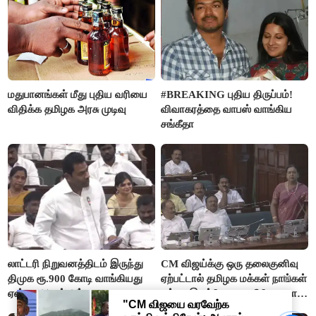
மதுபானங்கள் மீது புதிய வரியை
#BREAKING புதிய திருப்பம்!
விதிக்க தமிழக அரசு முடிவு
விவாகரத்தை வாபஸ் வாங்கிய
சங்கீதா
லாட்டரி நிறுவனத்திடம் இருந்து
CM விஜய்க்கு ஒரு தலைகுனிவு
திமுக ரூ.900 கோடி வாங்கியது
ஏற்பட்டால் தமிழக மக்கள் நாங்கள்
ஏன்? - ஆதவ் அர்ஜுனா
சும்மா இருப்போமா?- பிரேமலதா
விஜயகாந்த்