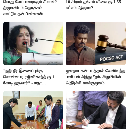
பொது வேட்பாளராகும் சீமான்?
10 கிராம் தங்கம் விலை ரூ.1.55
திமுகவிடம் நெருக்கம்
லட்சம் ஆகுமா?
காட்டுவதன் பின்னணி
"நதி நீர் இணைப்புக்கு
ஜனநாயகன் படத்தால் வெளிவந்த
சொன்னபடி ரஜினிகாந்த் ரூ.1
பாலியல் அத்துமீறல்- சிறுமியின்
கோடி தருவார்" - லதா
அதிர்ச்சி வாக்குமூலம்
ரஜினிகாந்த்