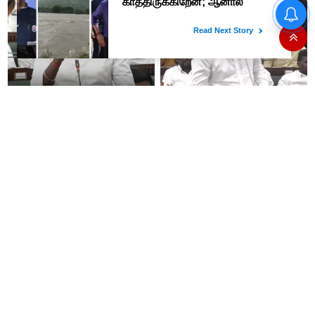
“ஊழலை ஒழித்ததால் டாஸ்மாக்
இப்போது நடக்கும் ஆட்சியும்
வருமானம் அதிகரித்தது”-
ஜெயலலிதா ஆட்சிதான் –
அமைச்சர் விக்னேஷ்
சட்டமன்றத்தில் அமைச்சர் ஆதவ்
அர்ஜுனா அதிரடி பேச்சு!
தமிழர்களின் மரபணு ரகசியம்
யாருடைய ஆட்சியில் அம்மா
உடைந்தது! கீழடி டிஎன்ஏ ஆய்வில்
உணவகம் நன்றாக
வெளிவந்த உலகத் தமிழர்களை
செயல்பட்டது..? சட்டமன்றத்தில்