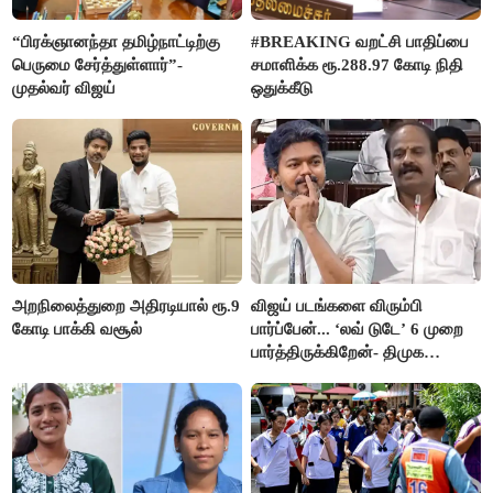
“பிரக்ஞானந்தா தமிழ்நாட்டிற்கு
#BREAKING வறட்சி பாதிப்பை
பெருமை சேர்த்துள்ளார்”-
சமாளிக்க ரூ.288.97 கோடி நிதி
முதல்வர் விஜய்
ஒதுக்கீடு
அறநிலைத்துறை அதிரடியால் ரூ.9
விஜய் படங்களை விரும்பி
கோடி பாக்கி வசூல்
பார்ப்பேன்... ‘லவ் டுடே’ 6 முறை
பார்த்திருக்கிறேன்- திமுக
எம்.எல்.ஏ.நெகிழ்ச்சி