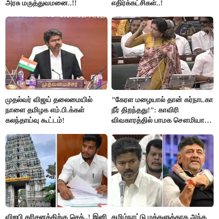
அரசு மருத்துவமனை..!!
எதிர்க்கட்சிகள்..!
முதல்வர் விஜய் தலைமையில்
"கேரள மழையால் தான் கர்நாடகா
நாளை தமிழக எம்.பி.க்கள்
நீர் திறந்தது!": காவிரி
கலந்தாய்வு கூட்டம்!
விவகாரத்தில் பாமக சௌமியா
அன்புமணி சாடல்!
விஐபி தரிசனத்திற்கு செக்..! இனி
தமிழ்நாட்டு மக்களுக்காக அந்த