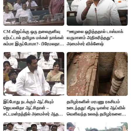
CM விஜய்க்கு ஒரு தலைகுனிவு
“ஊழலை ஒழித்ததால் டாஸ்மாக்
ஏற்பட்டால் தமிழக மக்கள் நாங்கள்
வருமானம் அதிகரித்தது”-
சும்மா இருப்போமா?- பிரேமலதா
அமைச்சர் விக்னேஷ்
விஜயகாந்த்
இப்போது நடக்கும் ஆட்சியும்
தமிழர்களின் மரபணு ரகசியம்
ஜெயலலிதா ஆட்சிதான் –
உடைந்தது! கீழடி டிஎன்ஏ ஆய்வில்
சட்டமன்றத்தில் அமைச்சர் ஆதவ்
வெளிவந்த உலகத் தமிழர்களை
அர்ஜுனா அதிரடி பேச்சு!
மெய்சிலிர்க்க வைக்கும் உண்மை!