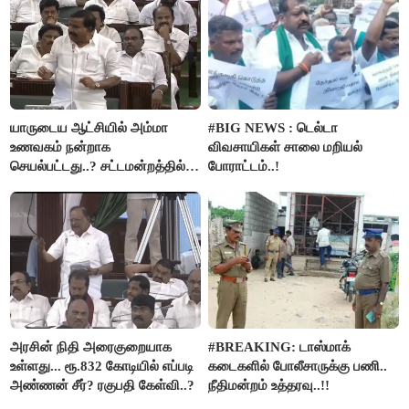
யாருடைய ஆட்சியில் அம்மா
#BIG NEWS : டெல்டா
உணவகம் நன்றாக
விவசாயிகள் சாலை மறியல்
செயல்பட்டது..? சட்டமன்றத்தில்
போராட்டம்..!
நடந்த காரசார விவாதம்..!
அரசின் நிதி அரைகுறையாக
#BREAKING: டாஸ்மாக்
உள்ளது... ரூ.832 கோடியில் எப்படி
கடைகளில் போலீசாருக்கு பணி..
அண்ணன் சீர்? ரகுபதி கேள்வி..?
நீதிமன்றம் உத்தரவு..!!