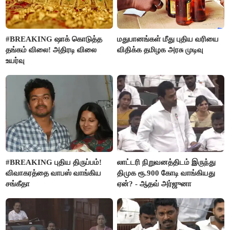
#BREAKING ஷாக் கொடுத்த
மதுபானங்கள் மீது புதிய வரியை
தங்கம் விலை! அதிரடி விலை
விதிக்க தமிழக அரசு முடிவு
உயர்வு
#BREAKING புதிய திருப்பம்!
லாட்டரி நிறுவனத்திடம் இருந்து
விவாகரத்தை வாபஸ் வாங்கிய
திமுக ரூ.900 கோடி வாங்கியது
சங்கீதா
ஏன்? - ஆதவ் அர்ஜுனா