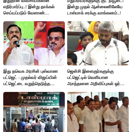
இதுதான் விவசாயிகளின்
மதுபிரியர்களுக்கு குட் நியூஸ்..!
எதிர்பார்ப்பு..! இன்று தாக்கல்
இன்று முதல் ஆன்லைனிலேயே
செய்யப்படும் வேளாண்
டாஸ்மாக் சரக்கு வாங்கலாம்..!
பட்ஜெட்டுக்கு பி.ஆர்.பாண்டியன்
கோரிக்கை!
இது தவெக அரசின் புஸ்வாண
ஜென்சி இளைஞர்களுக்கு
பட்ஜெட் - முதல்வர் விஜய்யின்
பட்ஜெட்டில் வெளியான
பட்ஜெட்டை வறுத்தெடுத்த
அசத்தலான அறிவிப்புகள் ஒர்
மு.க.ஸ்டாலின், இபிஎஸ்..!
பார்வை..!