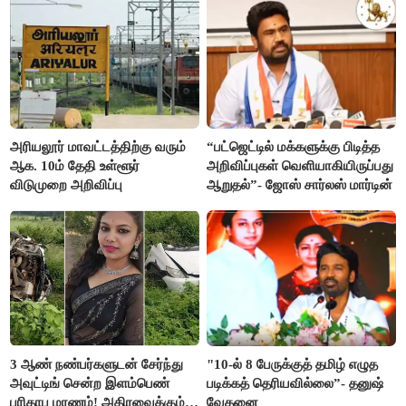
அரியலூர் மாவட்டத்திற்கு வரும்
“பட்ஜெட்டில் மக்களுக்கு பிடித்த
ஆக. 10ம் தேதி உள்ளூர்
அறிவிப்புகள் வெளியாகியிருப்பது
விடுமுறை அறிவிப்பு
ஆறுதல்”- ஜோஸ் சார்லஸ் மார்டின்
3 ஆண் நண்பர்களுடன் சேர்ந்து
"10-ல் 8 பேருக்குத் தமிழ் எழுத
அவுட்டிங் சென்ற இளம்பெண்
படிக்கத் தெரியவில்லை”- தனுஷ்
பரிதாப மரணம்! அதிரவைக்கும்
வேதனை