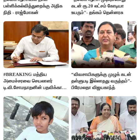
பள்ளிக்கல்வித்துறைக்கு அதிக
கடன் ரூ.20 லட்சம் கோடியா
நிதி - ராஜ்மோகன்
உயரும்"- தங்கம் தென்னரசு
#BREAKING மத்திய
“விவசாயிகளுக்கு முழுக் கடன்
அமைச்சரவை செயலாளர்
தள்ளுபடி இல்லாதது வருத்தம்”-
டி.வி.சோமநாதனின் பதவிக்காலம்
பிரேமலதா விஜயகாந்த்
மேலும் ஓராண்டு நீட்டிப்பு