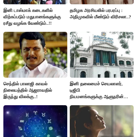
இனி டாஸ்மாக் கடைகளில்
தமிழக அரசியலில் பரபரப்பு :
விற்கப்படும் மதுபானங்களுக்கு
அதிமுகவில் மீண்டும் விரிசலா..?
ரசீது வழங்க வேண்டும்..!!
செந்தில் பாலாஜி காவல்
இனி தலைமைச் செயலாளர்,
நிலையத்தில் ஆஜராவதில்
டிஜிபி
இருந்து விலக்கு..!
நியமனங்களுக்கு ஆளுநரின்
ஒப்புதல் தேவையில்லை -
தமிழ்நாடு அரசு அதிரடி..!