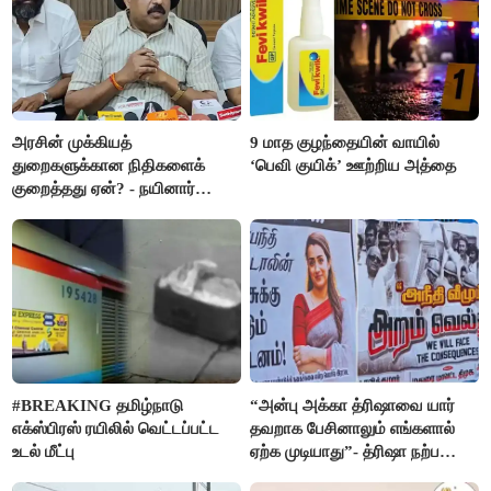
அரசின் முக்கியத்
9 மாத குழந்தையின் வாயில்
துறைகளுக்கான நிதிகளைக்
‘பெவி குயிக்’ ஊற்றிய அத்தை
குறைத்தது ஏன்? - நயினார்
நாகேந்திரன்
#BREAKING தமிழ்நாடு
“அன்பு அக்கா த்ரிஷாவை யார்
எக்ஸ்பிரஸ் ரயிலில் வெட்டப்பட்ட
தவறாக பேசினாலும் எங்களால்
உடல் மீட்பு
ஏற்க முடியாது”- த்ரிஷா நற்பணி
மன்றத்தினர் போஸ்டர்