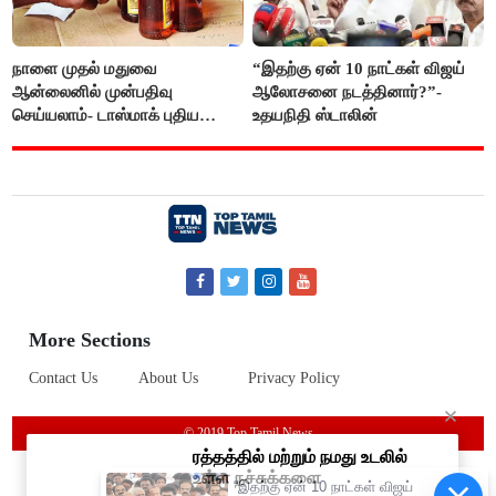
நாளை முதல் மதுவை
“இதற்கு ஏன் 10 நாட்கள் விஜய்
ஆன்லைனில் முன்பதிவு
ஆலோசனை நடத்தினார்?”-
செய்யலாம்- டாஸ்மாக் புதிய
உதயநிதி ஸ்டாலின்
திட்டம்
More Sections
Contact Us
About Us
Privacy Policy
© 2019 Top Tamil News
“இதற்கு ஏன் 10 நாட்கள் விஜய்