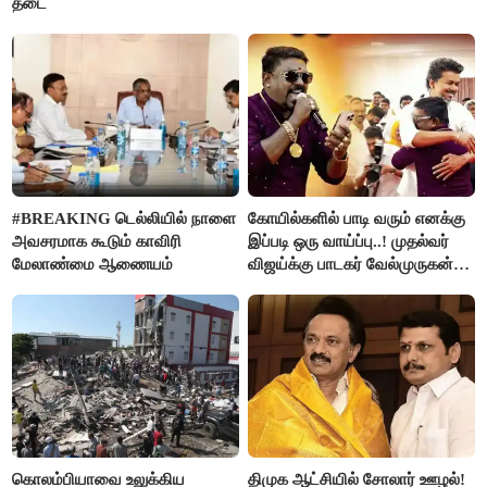
தடை
#BREAKING டெல்லியில் நாளை
கோயில்களில் பாடி வரும் எனக்கு
அவசரமாக கூடும் காவிரி
இப்படி ஒரு வாய்ப்பு..! முதல்வர்
மேலாண்மை ஆணையம்
விஜய்க்கு பாடகர் வேல்முருகன்
நன்றி
கொலம்பியாவை உலுக்கிய
திமுக ஆட்சியில் சோலார் ஊழல்!