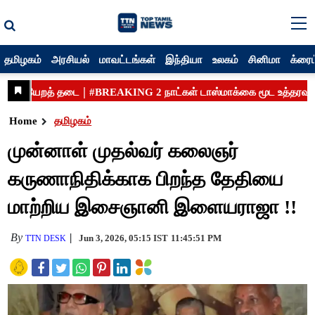
தமிழகம்
அரசியல்
மாவட்டங்கள்
இந்தியா
உலகம்
சினிமா
க்ரைம
Home
தமிழகம்
முன்னாள் முதல்வர் கலைஞர்
கருணாநிதிக்காக பிறந்த தேதியை
மாற்றிய இசைஞானி இளையராஜா !!
By
Jun 3, 2026, 05:15 IST
11:45:51 PM
TTN DESK