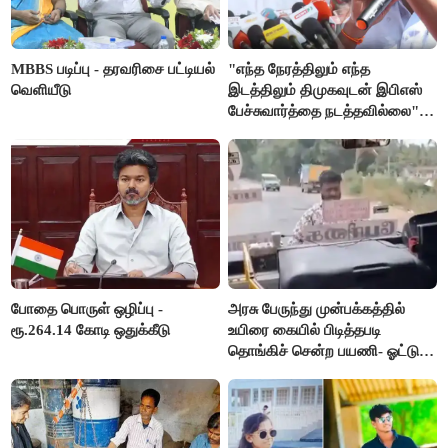
MBBS படிப்பு - தரவரிசை பட்டியல்
"எந்த நேரத்திலும் எந்த
வெளியீடு
இடத்திலும் திமுகவுடன் இபிஎஸ்
பேச்சுவார்த்தை நடத்தவில்லை" -
அக்ரி கிருஷ்ணமூர்த்தி
போதை பொருள் ஒழிப்பு -
அரசு பேருந்து முன்பக்கத்தில்
ரூ.264.14 கோடி ஒதுக்கீடு
உயிரை கையில் பிடித்தபடி
தொங்கிச் சென்ற பயணி- ஓட்டுநர்
சஸ்பெண்ட்