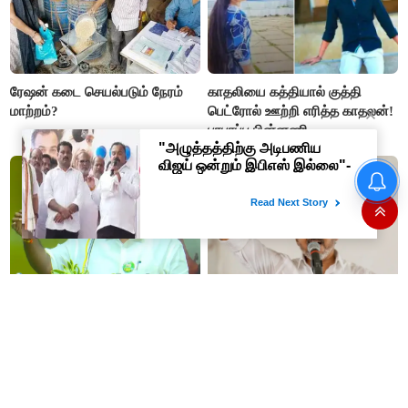
ரேஷன் கடை செயல்படும் நேரம்
காதலியை கத்தியால் குத்தி
மாற்றம்?
பெட்ரோல் ஊற்றி எரித்த காதலன்!
பரபரப்பு பின்னணி
“அண்ணி த்ரிஷாவுக்காக
சண்டை போடுறாங்க”- மேடையில்
அவதூறு பேசிய
ஆர்.பி.உதயகுமார் மீது புகார்
“அண்ணி த்ரிஷாவுக்காக சண்டை
தவெக ஆட்சி 100 நாட்கள்..
போடுறாங்க”- மேடையில்
இதுவரை செஞ்சது என்ன? லிஸ்ட்
அவதூறு பேசிய
எடுக்க முதல்வர் விஜய் உத்தரவு
ஆர்.பி.உதயகுமார் மீது புகார்