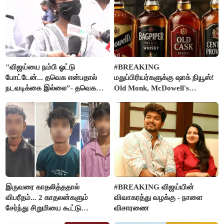
"விஜய்யை நம்பி ஓட்டு
#BREAKING
போட்டேன்... தவெக என்பதால்
மதுப்பிரியர்களுக்கு ஷாக் நியூஸ்!
நடவடிக்கை இல்லை”- தவெக
Old Monk, McDowell's
நிர்வாகியால் பாதிக்கப்பட்ட பெண்
மதுபானங்களை விற்பனை செய்ய
கதறல்
FSSAI தடை
இருவரை காதலித்ததால்
#BREAKING விஜய்யின்
விபரீதம்... 2 காதலன்களும்
விவாகரத்து வழக்கு - நாளை
சேர்ந்து சிறுமியை கூட்டு
விசாரணை
வன்கொடுமை செய்து கொலை