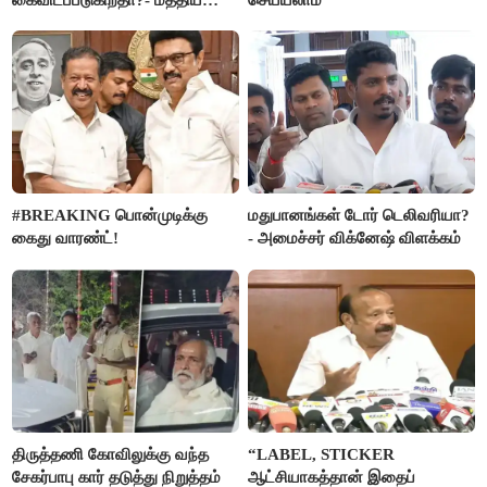
அரசு விளக்கம்
#BREAKING பொன்முடிக்கு
மதுபானங்கள் டோர் டெலிவரியா?
கைது வாரண்ட்!
- அமைச்சர் விக்னேஷ் விளக்கம்
திருத்தணி கோவிலுக்கு வந்த
“LABEL, STICKER
சேகர்பாபு கார் தடுத்து நிறுத்தம்
ஆட்சியாகத்தான் இதைப்