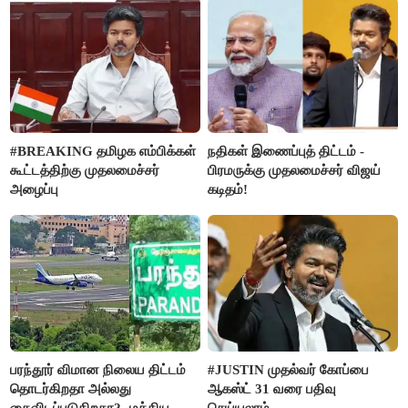
செய்த கொடூரம்
#BREAKING தமிழக எம்பிக்கள்
நதிகள் இணைப்புத் திட்டம் -
கூட்டத்திற்கு முதலமைச்சர்
பிரமருக்கு முதலமைச்சர் விஜய்
அழைப்பு
கடிதம்!
பரந்தூர் விமான நிலைய திட்டம்
#JUSTIN முதல்வர் கோப்பை
தொடர்கிறதா அல்லது
ஆகஸ்ட் 31 வரை பதிவு
கைவிடப்படுகிறதா?- மத்திய
செய்யலாம்