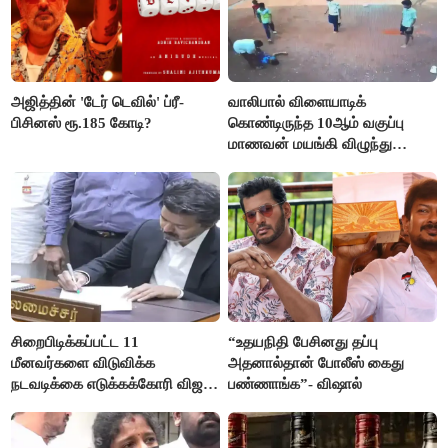
அஜித்தின் 'டேர் டெவில்' ப்ரீ-
வாலிபால் விளையாடிக்
பிசினஸ் ரூ.185 கோடி?
கொண்டிருந்த 10ஆம் வகுப்பு
மாணவன் மயங்கி விழுந்து
உயிரிழப்பு
சிறைபிடிக்கப்பட்ட 11
“உதயநிதி பேசினது தப்பு
மீனவர்களை விடுவிக்க
அதனால்தான் போலீஸ் கைது
நடவடிக்கை எடுக்கக்கோரி விஜய்
பண்ணாங்க”- விஷால்
கடிதம்