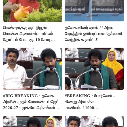
பெண்களுக்கு குட் நியூஸ்
தவெக-வினர் ஷாக்..!! அரசு
சொன்ன அமைச்சர்... வீட்டில்
பேருந்தில் ஒளிபரப்பான ‘தக்காளி
தோட்டம் போட ரூ. 10 கோடி
வெற்றிக் கழகம்’..!!
நிதி..!
#BIG BREAKING : தவெக
#BREAKING : போர்வெல் –
அரசின் முதல் வேளாண் பட்ஜெட்
கிணறு அமைக்க
2026-27 : முக்கிய அம்சங்கள் ஓர்
மானியம்..! 1000
பார்வை..!
விவசாயிகளுக்கு மானியத்தில்
பம்புசெட் வழங்கப்படும்..!