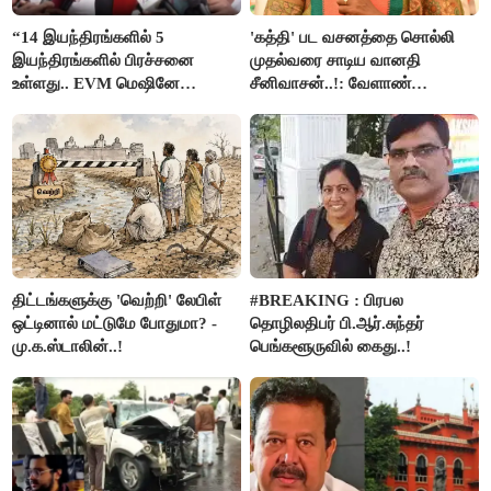
“14 இயந்திரங்களில் 5
'கத்தி' பட வசனத்தை சொல்லி
இயந்திரங்களில் பிரச்சனை
முதல்வரை சாடிய வானதி
உள்ளது.. EVM மெஷினே
சீனிவாசன்..!: வேளாண்
பிரச்சனையா இருக்கு”- என்.ஆர்.
பட்ஜெட்டுக்கு பாஜக கடும்
இளங்கோ
எதிர்ப்பு!
திட்டங்களுக்கு 'வெற்றி' லேபிள்
#BREAKING : பிரபல
ஒட்டினால் மட்டுமே போதுமா? -
தொழிலதிபர் பி.ஆர்.சுந்தர்
மு.க.ஸ்டாலின்..!
பெங்களூருவில் கைது..!