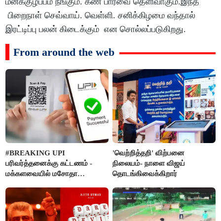
மனக்குழப்பம் நீங்கும். கண் பார்வை தெளிவாகும்.இந்த
பிறைநாள் செவ்வாய். வெள்ளி. சனிக்கிழமை வந்தால்
இரட்டிப்பு பலன் கிடைக்கும் என சொல்லப்படுகிறது.
From around the web
#BREAKING UPI
'வெற்றித்தறி' விற்பனை
பரிவர்த்தனைக்கு கட்டணம் -
நிலையம்- நாளை விஜய்
மக்களவையில் மசோதா
தொடங்கிவைக்கிறார்
நிறைவேற்றம்!