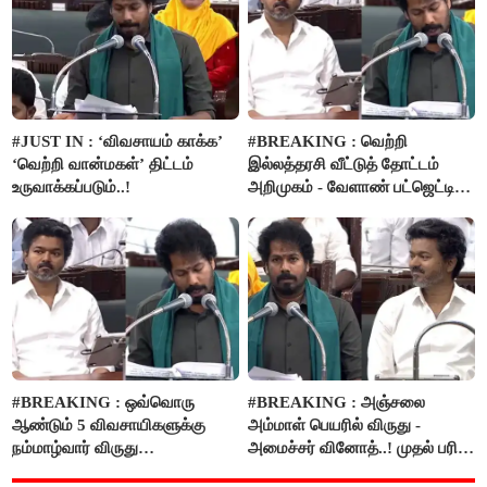
#JUST IN : ‘விவசாயம் காக்க’
#BREAKING : வெற்றி
‘வெற்றி வான்மகள்’ திட்டம்
இல்லத்தரசி வீட்டுத் தோட்டம்
உருவாக்கப்படும்..!
அறிமுகம் - வேளாண் பட்ஜெட்டில்
அறிவிப்பு..!
#BREAKING : ஒவ்வொரு
#BREAKING : அஞ்சலை
ஆண்டும் 5 விவசாயிகளுக்கு
அம்மாள் பெயரில் விருது -
நம்மாழ்வார் விருது
அமைச்சர் வினோத்..! முதல் பரிசு
வழங்கப்படும்..!
ரூ.2.50 லட்சம் வழங்கப்படும்..!