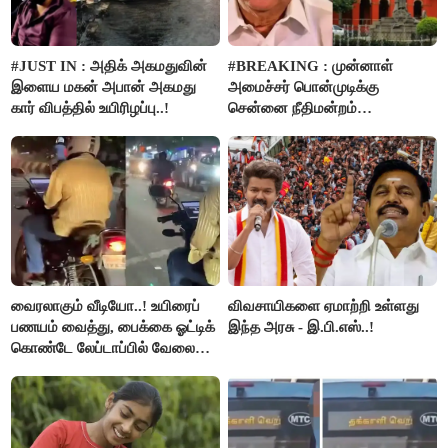
#JUST IN : அதிக் அகமதுவின்
#BREAKING : முன்னாள்
இளைய மகன் அபான் அகமது
அமைச்சர் பொன்முடிக்கு
கார் விபத்தில் உயிரிழப்பு..!
சென்னை நீதிமன்றம்
பிடிவாரண்ட்..!
வைரலாகும் வீடியோ..! உயிரைப்
விவசாயிகளை ஏமாற்றி உள்ளது
பணயம் வைத்து, பைக்கை ஓட்டிக்
இந்த அரசு - இ.பி.எஸ்..!
கொண்டே லேப்டாப்பில் வேலை
பார்த்த நபர்..!