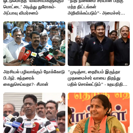
ஒட்டுமொத்த ‘விவசாயிகளுக்கும்
“நிதி நிலைமை சரியான பிறகு
மொட்டை’ அடித்து துரோகம்-
மற்ற திட்டங்கள்
அப்பாவு விமர்சனம்
அறிவிக்கப்படும்”- அமைச்சர்
நிர்மல்குமார் விளக்கம்
அரசியல் பழிவாங்கும் நோக்கோடு
"முடிஞ்சா, தைரியம் இருந்தா
பி.ஆர். சுந்தரைக்
முதலமைச்சர் வாயை திறந்து
கைதுசெய்வதா?- சீமான்
பதில் சொல்லட்டும்" - உதயநிதி
ஸ்டாலின்