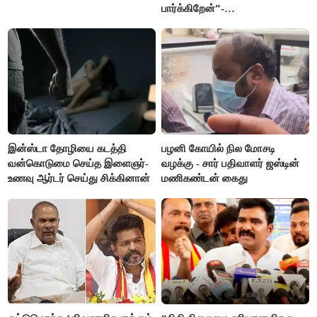
பார்க்கிறேன்”-
எம்.ஆர்.கே.பன்னீர்செல்வம்
இன்ஸ்டா தோழியை கடத்தி
பழனி கோயில் நில மோசடி
வன்கொடுமை செய்த இளைஞர்-
வழக்கு - சார் பதிவாளர் ஜஸ்டின்
உணவு ஆர்டர் செய்து சிக்கினான்
மணிகண்டன் கைது