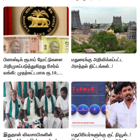
பிளாஸ்டிக் ரூபாய் நோட்டுகளை
மதுரைக்கு அறிவிக்கப்பட்ட
அறிமுகப்படுத்துகிறது ரிசர்வ்
அசத்தல் திட்டங்கள்..!
வங்கி: முதற்கட்டமாக ரூ.10,
ரூ.20 நோட்டுகள் அச்சடிப்பு!
இதுதான் விவசாயிகளின்
மதுபிரியர்களுக்கு குட் நியூஸ்..!