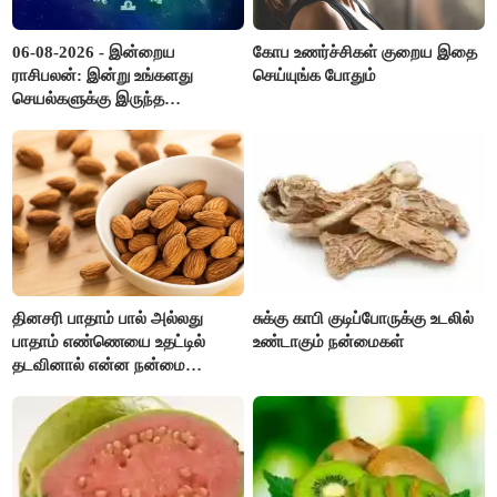
06-08-2026 - இன்றைய
கோப உணர்ச்சிகள் குறைய இதை
ராசிபலன்: இன்று உங்களது
செய்யுங்க போதும்
செயல்களுக்கு இருந்த
முட்டுகட்டைகள் விலகும்.
எதிர்பார்த்த உதவிகள் கிடைக்கும்.
பணவரத்து கூடும்..!
தினசரி பாதாம் பால் அல்லது
சுக்கு காபி குடிப்போருக்கு உடலில்
பாதாம் எண்ணெயை உதட்டில்
உண்டாகும் நன்மைகள்
தடவினால் என்ன நன்மை
தெரியுமா ?