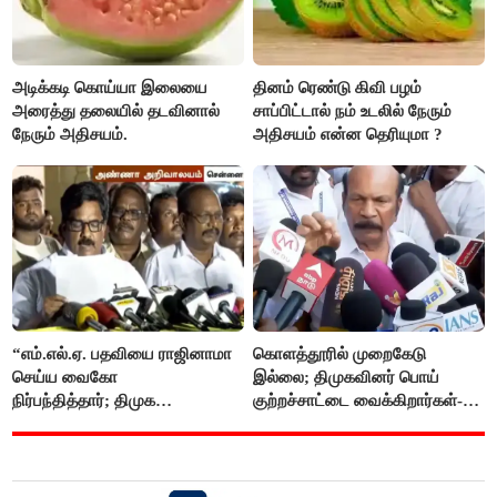
அடிக்கடி கொய்யா இலையை
தினம் ரெண்டு கிவி பழம்
அரைத்து தலையில் தடவினால்
சாப்பிட்டால் நம் உடலில் நேரும்
நேரும் அதிசயம்.
அதிசயம் என்ன தெரியுமா ?
“எம்.எல்.ஏ. பதவியை ராஜினாமா
கொளத்தூரில் முறைகேடு
செய்ய வைகோ
இல்லை; திமுகவினர் பொய்
நிர்பந்தித்தார்; திமுக
குற்றச்சாட்டை வைக்கிறார்கள்-
எம்.எல்.ஏக்களாகவே
வி.எஸ்.பாபு
தொடர்கிறோம்”- மதிமுக
எம்.எல்.ஏக்கள் பரபரப்பு பேட்டி