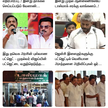
எதிர்பார்ப்பு..! இன்று தாக்கல்
இன்று முதல் ஆன்லைனிலேயே
செய்யப்படும் வேளாண்
டாஸ்மாக் சரக்கு வாங்கலாம்..!
பட்ஜெட்டுக்கு பி.ஆர்.பாண்டியன்
கோரிக்கை!
இது தவெக அரசின் புஸ்வாண
ஜென்சி இளைஞர்களுக்கு
பட்ஜெட் - முதல்வர் விஜய்யின்
பட்ஜெட்டில் வெளியான
பட்ஜெட்டை வறுத்தெடுத்த
அசத்தலான அறிவிப்புகள் ஒர்
மு.க.ஸ்டாலின், இபிஎஸ்..!
பார்வை..!