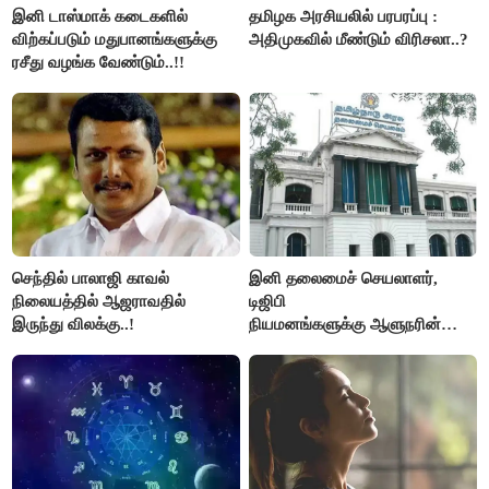
இனி டாஸ்மாக் கடைகளில்
தமிழக அரசியலில் பரபரப்பு :
விற்கப்படும் மதுபானங்களுக்கு
அதிமுகவில் மீண்டும் விரிசலா..?
ரசீது வழங்க வேண்டும்..!!
செந்தில் பாலாஜி காவல்
இனி தலைமைச் செயலாளர்,
நிலையத்தில் ஆஜராவதில்
டிஜிபி
இருந்து விலக்கு..!
நியமனங்களுக்கு ஆளுநரின்
ஒப்புதல் தேவையில்லை -
தமிழ்நாடு அரசு அதிரடி..!