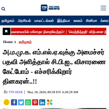
தமிழகம்
அரசியல்
மாவட்டங்கள்
இந்தியா
உலகம்
சினிமா
க்ரைம
Home
தமிழகம்
அ.ம.மு.க. எம்.எல்.ஏ.வுக்கு அமைச்சர்
பதவி அளித்தால் சி.பி.ஐ., விசாரணை
கேட்போம் - எச்சரிக்கிறார்
தினகரன்..!!
By
May 18, 2026, 09:58 IST
4:28:29 AM
TTN DESK