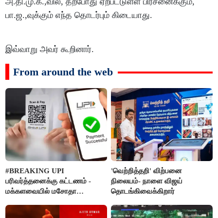
அ.தி.மு.க.,வில், தற்போது ஏற்பட்டுள்ள பிரச்னைக்கும்,
பா.ஜ.,வுக்கும் எந்த தொடர்பும் கிடையாது.
இவ்வாறு அவர் கூறினார்.
From around the web
#BREAKING UPI
'வெற்றித்தறி' விற்பனை
பரிவர்த்தனைக்கு கட்டணம் -
நிலையம்- நாளை விஜய்
மக்களவையில் மசோதா
தொடங்கிவைக்கிறார்
நிறைவேற்றம்!