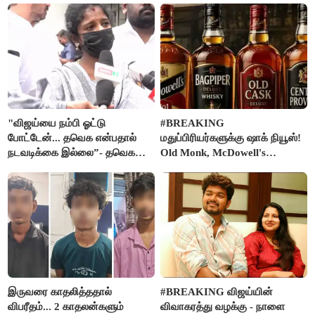
"விஜய்யை நம்பி ஓட்டு
#BREAKING
போட்டேன்... தவெக என்பதால்
மதுப்பிரியர்களுக்கு ஷாக் நியூஸ்!
நடவடிக்கை இல்லை”- தவெக
Old Monk, McDowell's
நிர்வாகியால் பாதிக்கப்பட்ட பெண்
மதுபானங்களை விற்பனை செய்ய
கதறல்
FSSAI தடை
இருவரை காதலித்ததால்
#BREAKING விஜய்யின்
விபரீதம்... 2 காதலன்களும்
விவாகரத்து வழக்கு - நாளை