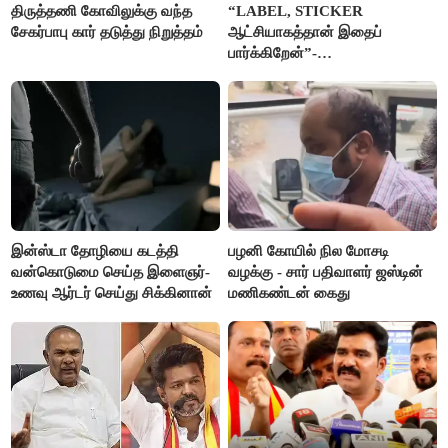
திருத்தணி கோவிலுக்கு வந்த
“LABEL, STICKER
சேகர்பாபு கார் தடுத்து நிறுத்தம்
ஆட்சியாகத்தான் இதைப்
பார்க்கிறேன்”-
எம்.ஆர்.கே.பன்னீர்செல்வம்
இன்ஸ்டா தோழியை கடத்தி
பழனி கோயில் நில மோசடி
வன்கொடுமை செய்த இளைஞர்-
வழக்கு - சார் பதிவாளர் ஜஸ்டின்
உணவு ஆர்டர் செய்து சிக்கினான்
மணிகண்டன் கைது