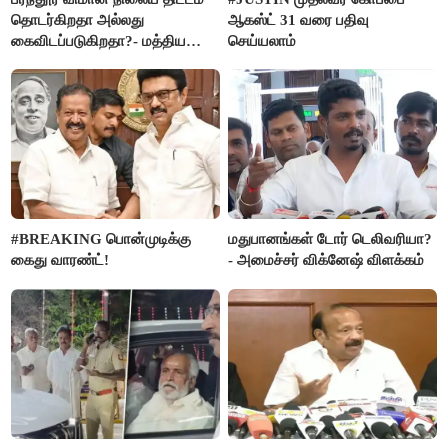
தொடர்கிறதா அல்லது
ஆகஸ்ட் 31 வரை பதிவு
கைவிடப்படுகிறதா?- மத்திய
செய்யலாம்
அரசு விளக்கம்
#BREAKING பொன்முடிக்கு
மதுபானங்கள் டோர் டெலிவரியா?
கைது வாரண்ட்!
- அமைச்சர் விக்னேஷ் விளக்கம்