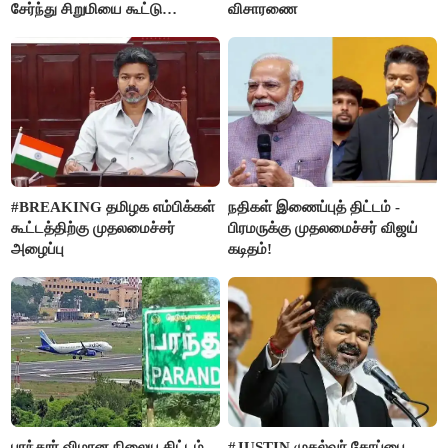
சேர்ந்து சிறுமியை கூட்டு
விசாரணை
வன்கொடுமை செய்து கொலை
செய்த கொடூரம்
#BREAKING தமிழக எம்பிக்கள்
நதிகள் இணைப்புத் திட்டம் -
கூட்டத்திற்கு முதலமைச்சர்
பிரமருக்கு முதலமைச்சர் விஜய்
அழைப்பு
கடிதம்!
பரந்தூர் விமான நிலைய திட்டம்
#JUSTIN முதல்வர் கோப்பை