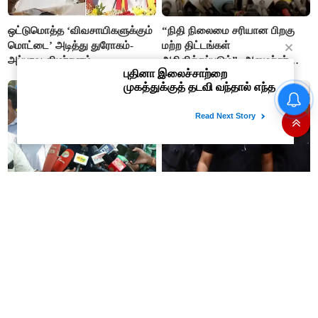
ஒட்டுமொத்த ‘விவசாயிகளுக்கும்
“நிதி நிலைமை சரியான பிறகு
மொட்டை’ அடித்து துரோகம்-
மற்ற திட்டங்கள்
அப்பாவு விமர்சனம்
அறிவிக்கப்படும்”- அமைச்சர்
நிர்மல்குமார் விளக்கம்
“நிதி நிலைமை சரியான பிறகு
மற்ற திட்டங்கள் அறிவிக்கப்படும்”-
அமைச்சர் நிர்மல்குமார் விளக்கம்
அரசியல் பழிவாங்கும் நோக்கோடு
"முடிஞ்சா, தைரியம் இருந்தா
பி.ஆர். சுந்தரைக்
முதலமைச்சர் வாயை திறந்து
கைதுசெய்வதா?- சீமான்
பதில் சொல்லட்டும்" - உதயநிதி
ஸ்டாலின்