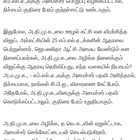
எம்.எல்.ஏ.,வுக்கு அமைச்சர் பொறுப்பு வழங்கப்பட்டால்,
நிச்சயம் குதிரை பேரம் குற்றச்சாட்டு உண்டாகும்.
இதுபோல, அ.தி.மு.க.,வை ஊழல் கட்சி என விமர்சித்த
விஜய், அக்கட்சியின் 25 எம்.எல்.ஏ.,க்களின் ஆதரவை
பெற்றுள்ளார். ஜெயலலிதா ஆட்சி அமைய வேண்டும் என
நினைப்பவர்கள், அ.தி.மு.க.,வை அழிக்க நினைக்கும்
விஜய்க்கு ஆதரவு தெரிவிப்பது, எந்த வகையில் நியாயம்?
அ.ம.மு.க., - எம்.எல்.ஏ.,வுக்கு அமைச்சர் பதவி அளித்தால்,
நிச்சயமாக, நாங்கள் சி.பி.ஐ., விசாரணை கேட்போம்.
அதேபோல், அ.தி.மு.க.,வினருக்கு அமைச்சர் பதவி
கொடுக்கப்பட்டாலும், குதிரை பேரம் உறுதியாகும்.
அ.தி.மு.க.,வை அழிக்க, த.வெ.க.,வின் ஏஜன்ட்டாக,
அமைச்சர் செங்கோட்டையன் செயல்படுகிறார்.