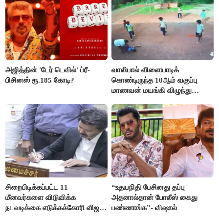
அஜித்தின் 'டேர் டெவில்' ப்ரீ-
வாலிபால் விளையாடிக்
பிசினஸ் ரூ.185 கோடி?
கொண்டிருந்த 10ஆம் வகுப்பு
மாணவன் மயங்கி விழுந்து
உயிரிழப்பு
சிறைபிடிக்கப்பட்ட 11
“உதயநிதி பேசினது தப்பு
மீனவர்களை விடுவிக்க
அதனால்தான் போலீஸ் கைது
நடவடிக்கை எடுக்கக்கோரி விஜய்
பண்ணாங்க”- விஷால்
கடிதம்