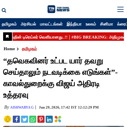
தமிழகம்
அரசியல்
மாவட்டங்கள்
இந்தியா
உலகம்
சினிமா
க்ரைம
Home
தமிழகம்
“தவெகவினர் உட்பட யார் தவறு
செய்தாலும் நடவடிக்கை எடுங்கள்”-
காவல்துறைக்கு விஜய் அதிரடி
உத்தரவு
By
Jun 29, 2026, 17:42 IST
12:12:29 PM
AISHWARYA G