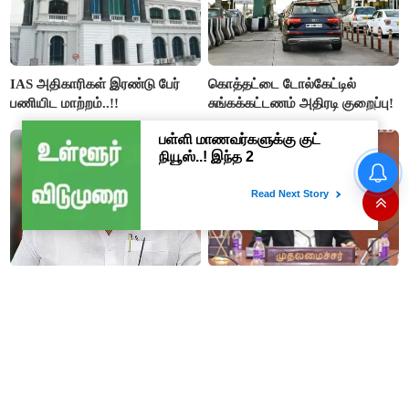
IAS அதிகாரிகள் இரண்டு பேர்
கொத்தட்டை டோல்கேட்டில்
பணியிட மாற்றம்..!!
சுங்கக்கட்டணம் அதிரடி குறைப்பு!
தமிழக மக்களவை தொகுதிகள்
59 ஆக உயரும்: உத்தேச பட்டியல்
இதோ!
தமிழகத்திற்கு முதலிடமும்
#JUST IN : விஜய் தலைமையில்
அரசியலுக்கு அடுத்த இடமும்
நடைபெறும் எம்பிக்கள் கூட்டம் -
அளிப்பவர்கள் அனைத்துக்கட்சி
திமுக, அதிமுக,தேமுதிக மநீம
கூட்டத்தில் நிச்சயம்
புறக்கணிப்பு..!
பங்கேற்பார்கள் - மாணிக்கம்
தாகூர்..!!