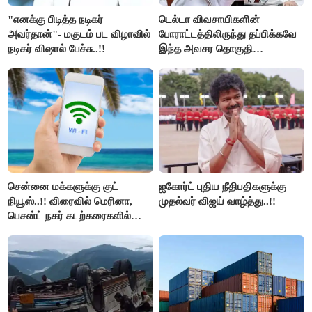
"எனக்கு பிடித்த நடிகர்
டெல்டா விவசாயிகளின்
அவர்தான்"- மகுடம் பட விழாவில்
போராட்டத்திலிருந்து தப்பிக்கவே
நடிகர் விஷால் பேச்சு..!!
இந்த அவசர தொகுதி
மறுவரையறை நாடகத்தை
அரங்கேற்றுகிறார் முதலமைச்சர் -
திமுக ஐடி விங்..!!
சென்னை மக்களுக்கு குட்
ஐகோர்ட் புதிய நீதிபதிகளுக்கு
நியூஸ்..!! விரைவில் மெரினா,
முதல்வர் விஜய் வாழ்த்து..!!
பெசன்ட் நகர் கடற்கரைகளில்
இலவச Wi-Fi வசதி..!!