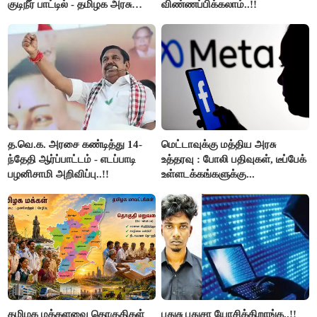
குடிநீர் பாட்டில் - தமிழக அரசு
விண்ணப்பிக்கலாம்..!!
அறிவிப்பு..!!
த.வெ.க. அரசை கண்டித்து 14-
மெட்டாவுக்கு மத்திய அரசு
ந்தேதி ஆர்ப்பாட்டம் - எடப்பாடி
உத்தரவு : போலி பதிவுகள், டீப்பேக்
பழனிசாமி அறிவிப்பு..!!
உள்ளடக்கங்களுக்கு...
தமிழக மக்களவை தொகுதிகள்
புதுசு புதுசா யோசிக்கிறாங்க..!!