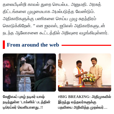
தலையீடின்றி காவல் துறை செயல்பட அனுமதி. அரசுத்
திட்டங்களை முழுமையாக அமல்படுத்த வேண்டும்.
அதிகாரிகளுக்கு பணிகளை செய்ய முழு சுதந்திரம்
கொடுக்கிறேன். ” என ஐஏஎஸ், ஐபிஎஸ் அதிகாரிகளுடன்
நடந்த ஆலோசனை கூட்டத்தில் அறிவுரை வழங்கியுள்ளார்.
From around the web
கேஜிஎஃப் புகழ் நடிகர் யாஷ்
#BIG BREAKING: அதிமுகவில்
நடித்துள்ள 'டாக்‌ஸிக்' படத்தின்
இருந்து வந்தவர்களுக்கு
டிரெய்லர் வெளியானது..!!
பதவியை அறிவித்த முதல்வர்
விஜய்..!!