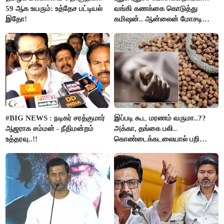
59 ஆக உயரும்: உத்தேச பட்டியல்
வங்கி கணக்கை கொடுத்து
இதோ!
கமிஷன்.. ஆன்லைன் மோசடி
கும்பலுக்கு உதவிய வாலிபர்
கைது..!!
#BIG NEWS : நடிகர் சரத்குமார்
இப்படி கூட மரணம் வருமா..??
ஆஜராக சம்மன் - நீதிமன்றம்
அக்கா, தங்கை பலி..
உத்தரவு..!!
கொண்டைக்கடலையால் பறிபோன
உயிர்கள்..!!