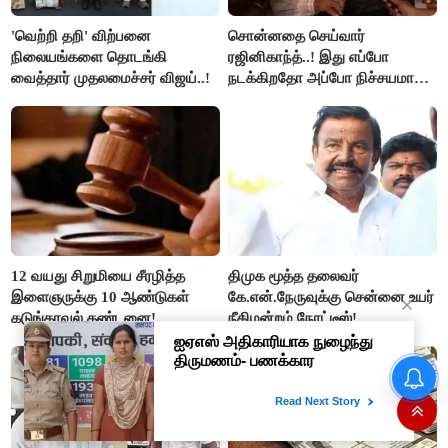
'வெற்றி தறி' விற்பனை
சொன்னதை செய்வார்
நிலையங்களை தொடங்கி
ரஜினிகாந்த்..! இது எப்போ
வைத்தார் முதலமைச்சர் விஜய்..!
நடக்கிறதோ அப்போ நிச்சயமாக
ரஜினி ₹1 கோடி தருவார் - லதா
ரஜினிகாந்த்..!
12 வயது சிறுமியை சீரழித்த
திமுக மூத்த தலைவர்
இளைஞருக்கு 10 ஆண்டுகள்
கே.என்.நேருவுக்கு சென்னை உயர்
கடுங்காவல் தண்டனை!
நீதிமன்றம் நோட்டீஸ்!