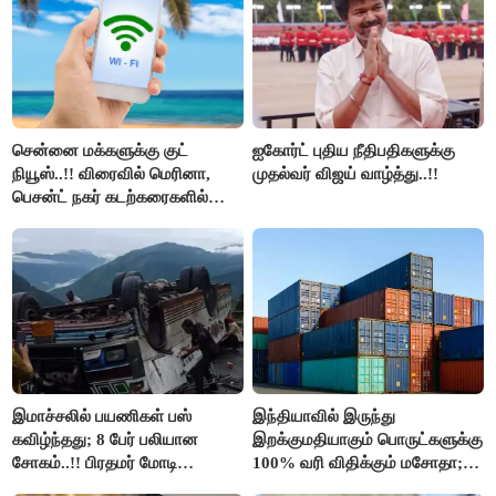
சென்னை மக்களுக்கு குட்
ஐகோர்ட் புதிய நீதிபதிகளுக்கு
நியூஸ்..!! விரைவில் மெரினா,
முதல்வர் விஜய் வாழ்த்து..!!
பெசன்ட் நகர் கடற்கரைகளில்
இலவச Wi-Fi வசதி..!!
இமாச்சலில் பயணிகள் பஸ்
இந்தியாவில் இருந்து
கவிழ்ந்தது; 8 பேர் பலியான
இறக்குமதியாகும் பொருட்களுக்கு
சோகம்..!! பிரதமர் மோடி
100% வரி விதிக்கும் மசோதா;
இரங்கல்..!!
அமெரிக்கா நிறைவேற்றம்..!!