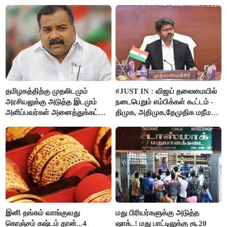
தமிழகத்திற்கு முதலிடமும்
#JUST IN : விஜய் தலைமையில்
அரசியலுக்கு அடுத்த இடமும்
நடைபெறும் எம்பிக்கள் கூட்டம் -
அளிப்பவர்கள் அனைத்துக்கட்சி
திமுக, அதிமுக,தேமுதிக மநீம
கூட்டத்தில் நிச்சயம்
புறக்கணிப்பு..!
பங்கேற்பார்கள் - மாணிக்கம்
தாகூர்..!!
இனி தங்கம் வாங்குவது
மது பிரியர்களுக்கு அடுத்த
கொஞ்சம் கஷ்டம் தான்...4
ஷாக்..! மது பாட்டிலுக்கு ரூ.20