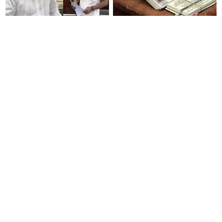
உங்கள் மாமனார்கிட்டயே
இன்று ரேஷன் கார்டு
கேளுங்கள்!: உதயநிதி
குறைதீர்க்கும் முகாம்! பெயர்
விமர்சனம்... உடனே "உங்கள்
மாற்றம், விரல்ரேகை பதிவு செய்ய
அப்பாவிடம் கேளுங்கள்" என
அரிய வாய்ப்பு!
ஆதவ் அர்ஜுனா பதிலடி!
ஒரு முறை முதலீடு, மாதம்
உதயநிதி வைத்த 4 கேள்விகள்...
ரூ.9,250 வருமானம் தரும்
சட்டப்பேரவையில் நடந்த காரசார
அற்புதமான திட்டம்..!
விவாதம்..!