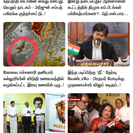
உதயநிதி ஸ்டாலின் கைது என்பது
இன்று நடைபெறும் ஆலோசனை
வெறும் நாடகம் - அர்ஜுன் சம்பத்
கூட்டத்தில் திமுக எம்.பி.க்கள்
பகிரங்க குற்றச்சாட்டு..!
பங்கேற்பார்களா?- ஆர்.எஸ்.பாரதி
விளக்கம்..!
கோவை ஈச்சனாரி தனியார்
இந்த படிப்பிற்கு 'நீட்' தேர்வு
கல்லூரியின் விடுதி உணவகத்தில்
வேண்டாமே - பிரதமர் மோடிக்கு
வழங்கப்பட்ட இரவு உணவில் புழு..!
முதலமைச்சர் விஜய் கடிதம்..!