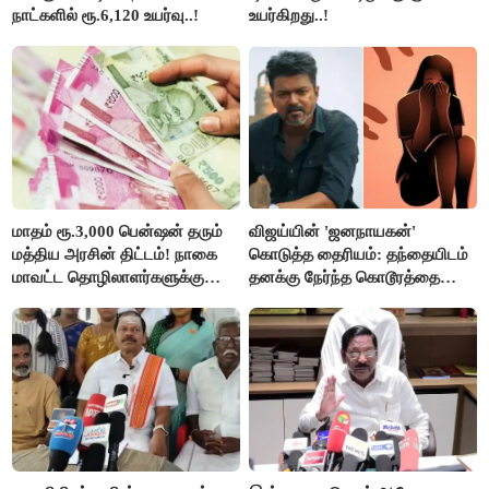
நாட்களில் ரூ.6,120 உயர்வு..!
உயர்கிறது..!
மாதம் ரூ.3,000 பென்ஷன் தரும்
விஜய்யின் 'ஜனநாயகன்'
மத்திய அரசின் திட்டம்! நாகை
கொடுத்த தைரியம்: தந்தையிடம்
மாவட்ட தொழிலாளர்களுக்கு
தனக்கு நேர்ந்த கொடூரத்தை
ஆட்சியர் வெளியிட்ட சூப்பர்
கூறிய சிறுமி!
செய்தி!