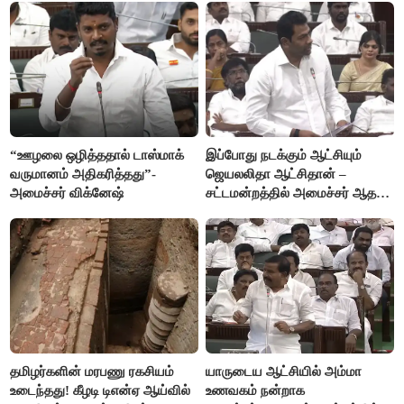
“ஊழலை ஒழித்ததால் டாஸ்மாக்
இப்போது நடக்கும் ஆட்சியும்
வருமானம் அதிகரித்தது”-
ஜெயலலிதா ஆட்சிதான் –
அமைச்சர் விக்னேஷ்
சட்டமன்றத்தில் அமைச்சர் ஆதவ்
அர்ஜுனா அதிரடி பேச்சு!
தமிழர்களின் மரபணு ரகசியம்
யாருடைய ஆட்சியில் அம்மா
உடைந்தது! கீழடி டிஎன்ஏ ஆய்வில்
உணவகம் நன்றாக