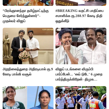
“பிரக்ஞானந்தா தமிழ்நாட்டிற்கு
#BREAKING வறட்சி பாதிப்பை
பெருமை சேர்த்துள்ளார்”-
சமாளிக்க ரூ.288.97 கோடி நிதி
முதல்வர் விஜய்
ஒதுக்கீடு
அறநிலைத்துறை அதிரடியால் ரூ.9
விஜய் படங்களை விரும்பி
கோடி பாக்கி வசூல்
பார்ப்பேன்... ‘லவ் டுடே’ 6 முறை
பார்த்திருக்கிறேன்- திமுக
எம்.எல்.ஏ.நெகிழ்ச்சி