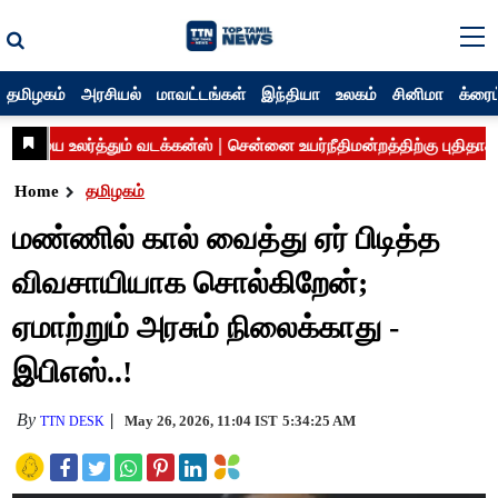
தமிழகம்
அரசியல்
மாவட்டங்கள்
இந்தியா
உலகம்
சினிமா
க்ரைம
Home
தமிழகம்
மண்ணில் கால் வைத்து ஏர் பிடித்த
விவசாயியாக சொல்கிறேன்;
ஏமாற்றும் அரசும் நிலைக்காது -
இபிஎஸ்..!
By
May 26, 2026, 11:04 IST
5:34:25 AM
TTN DESK