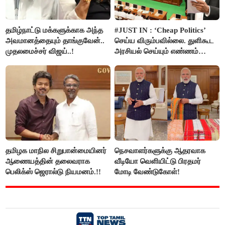
தமிழ்நாட்டு மக்களுக்காக அந்த
#JUST IN : ‘Cheap Politics’
அவமானத்தையும் தாங்குவேன்..
செய்ய விரும்பவில்லை. துளிகூட
முதலமைச்சர் விஜய்..!
அரசியல் செய்யும் எண்ணம்
இல்லை - உதயநிதிக்கு முதல்வர்
விஜய் பதில்!
தமிழக மாநில சிறுபான்மையினர்
நெசவாளர்களுக்கு ஆதரவாக
ஆணையத்தின் தலைவராக
வீடியோ வெளியிட்டு பிரதமர்
பெலிக்ஸ் ஜெரால்டு நியமனம்.!!
மோடி வேண்டுகோள்!