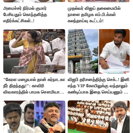
அமைச்சர் நிர்மல் குமார்
முதல்வர் விஜய் தலைமையில்
பேசியதும் கொந்தளித்த
நாளை தமிழக எம்.பி.க்கள்
எதிர்க்கட்சிகள்..!
கலந்தாய்வு கூட்டம்!
"கேரள மழையால் தான் கர்நாடகா
விஐபி தரிசனத்திற்கு செக்..! இனி
நீர் திறந்தது!": காவிரி
எந்த VIP கோயிலுக்கு வந்தாலும்
விவகாரத்தில் பாமக சௌமியா
கண்டிப்பாக இதை செய்யணும் -
அன்புமணி சாடல்!
அமைச்சர் ரமேஷ்..!