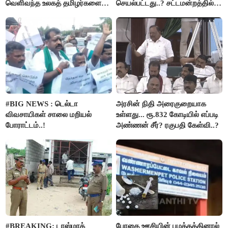
வெளிவந்த உலகத் தமிழர்களை
செயல்பட்டது..? சட்டமன்றத்தில்
மெய்சிலிர்க்க வைக்கும் உண்மை!
நடந்த காரசார விவாதம்..!
#BIG NEWS : டெல்டா
அரசின் நிதி அரைகுறையாக
விவசாயிகள் சாலை மறியல்
உள்ளது... ரூ.832 கோடியில் எப்படி
போராட்டம்..!
அண்ணன் சீர்? ரகுபதி கேள்வி..?
#BREAKING: டாஸ்மாக்
போதை ஊசியின் பழக்கத்தினால்