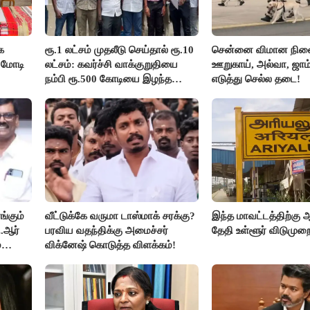
க
ரூ.1 லட்சம் முதலீடு செய்தால் ரூ.10
சென்னை விமான நிலை
 மோடி
லட்சம்: கவர்ச்சி வாக்குறுதியை
ஊறுகாய், அல்வா, ஜாம
நம்பி ரூ.500 கோடியை இழந்த
எடுத்து செல்ல தடை!
திருப்பூர் மக்கள்!
்கும்
வீட்டுக்கே வருமா டாஸ்மாக் சரக்கு?
இந்த மாவட்டத்திற்கு ஆ
.ஆர்
பரவிய வதந்திக்கு அமைச்சர்
தேதி உள்ளூர் விடுமுறை
்
விக்னேஷ் கொடுத்த விளக்கம்!