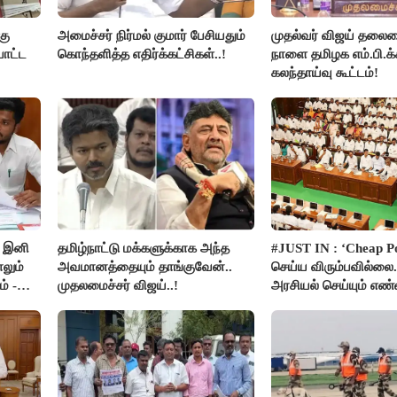
கு
அமைச்சர் நிர்மல் குமார் பேசியதும்
முதல்வர் விஜய் தலைம
போட்ட
கொந்தளித்த எதிர்க்கட்சிகள்..!
நாளை தமிழக எம்.பி.க்
கலந்தாய்வு கூட்டம்!
! இனி
தமிழ்நாட்டு மக்களுக்காக அந்த
#JUST IN : ‘Cheap Pol
லும்
அவமானத்தையும் தாங்குவேன்..
செய்ய விரும்பவில்லை.
் -
முதலமைச்சர் விஜய்..!
அரசியல் செய்யும் எ
- உதயநிதிக்கு முதல்வர
பதில்!