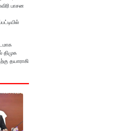
ாவிரி பாசன
பட்டியில்
்டமாக
் திமுக
ற்கு தயாராகி