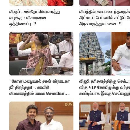
விஜய் - சங்கீதா விவாகரத்து
விபத்தில் காயமடைந்தவருக்
வழக்கு : விசாரணை
அட்டைப் பெட்டியில் கட்டுப் 
ஒத்திவைப்பு..!!
அரசு மருத்துவமனை..!!
"கேரள மழையால் தான் கர்நாடகா
விஐபி தரிசனத்திற்கு செக்..
நீர் திறந்தது!": காவிரி
எந்த VIP கோயிலுக்கு வந்தா
விவகாரத்தில் பாமக சௌமியா
கண்டிப்பாக இதை செய்யணும
அன்புமணி சாடல்!
அமைச்சர் ரமேஷ்..!