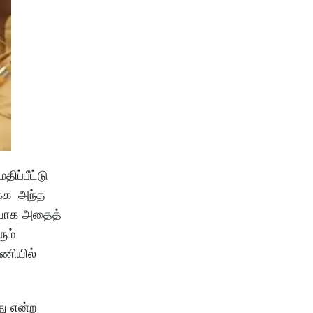
ிப்பீட்டு
க்க அந்த
டியாக அதைத்
ும்
னணியில்
து என்ற