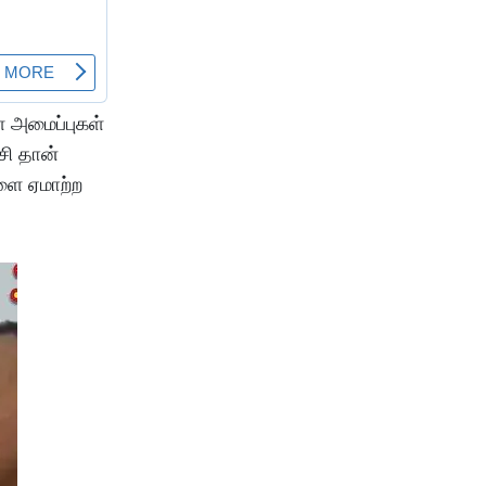
 அமைப்புகள்
சி தான்
ளை ஏமாற்ற