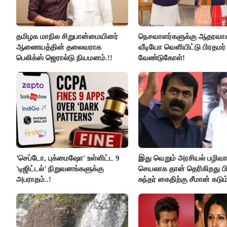
தமிழக மாநில சிறுபான்மையினர்
நெசவாளர்களுக்கு ஆதரவா
ஆணையத்தின் தலைவராக
வீடியோ வெளியிட்டு பிரதமர்
பெலிக்ஸ் ஜெரால்டு நியமனம்.!!
வேண்டுகோள்!
'செப்டோ, புக்மைஷோ' உள்ளிட்ட 9
இது வெறும் அரசியல் பழிவாங
'டிஜிட்டல்' நிறுவனங்களுக்கு
செயலாக தான் தெரிகிறது பி
அபராதம்..!
சுந்தர் கைதிற்கு சீமான் கடும
கண்டனம்..!