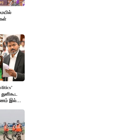
ையில்
கள்
itics’
 துளிகூட
ண்ணம் இல்லை
் விஜய்