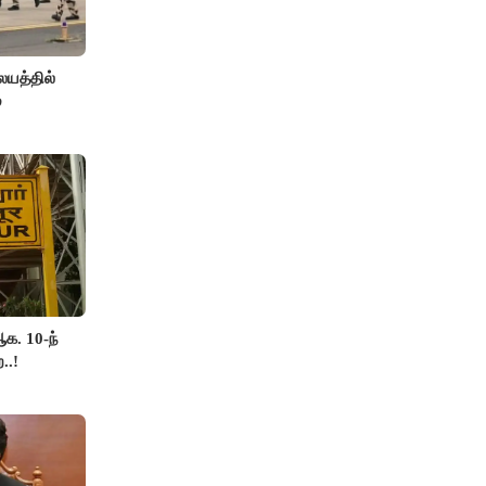
யத்தில்
்
க. 10-ந்
..!