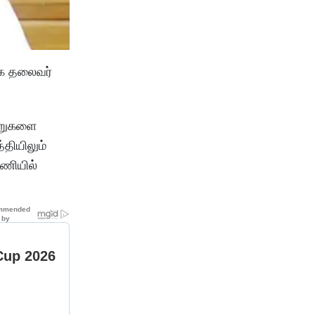
மக தலைவர்
ிணறுகளை
தியிலும்
னணியில்