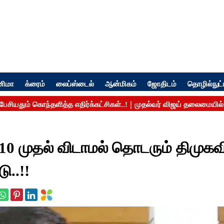
னிமா
க்ரைம்
லைப்ஸ்டைல்
ஆன்மிகம்
ஜோதிடம்
தொழில்நுட்
10 முதல் விடாமல் தொடரும் திமுகவ
ு..!!