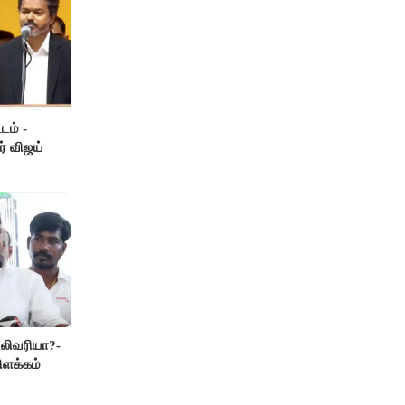
டம் -
ர் விஜய்
லிவரியா?-
ிளக்கம்