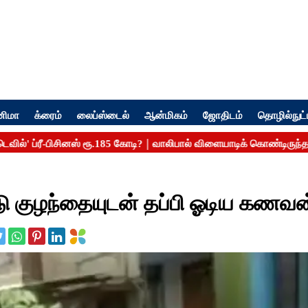
னிமா
க்ரைம்
லைப்ஸ்டைல்
ஆன்மிகம்
ஜோதிடம்
தொழில்நுட்
குழந்தையுடன் தப்பி ஓடிய கணவன