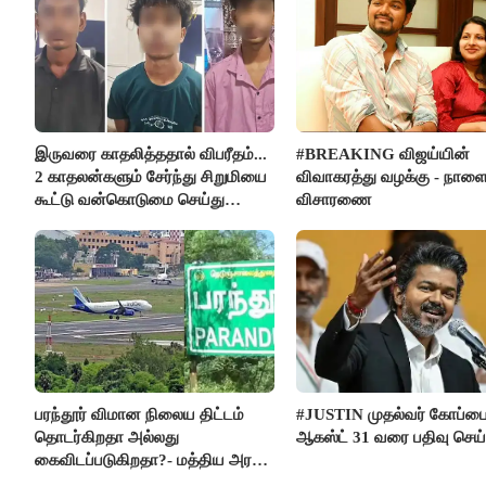
இருவரை காதலித்ததால் விபரீதம்...
#BREAKING விஜய்யின்
2 காதலன்களும் சேர்ந்து சிறுமியை
விவாகரத்து வழக்கு - நாள
கூட்டு வன்கொடுமை செய்து
விசாரணை
கொலை செய்த கொடூரம்
பரந்தூர் விமான நிலைய திட்டம்
#JUSTIN முதல்வர் கோப்ப
தொடர்கிறதா அல்லது
ஆகஸ்ட் 31 வரை பதிவு செய
கைவிடப்படுகிறதா?- மத்திய அரசு
விளக்கம்