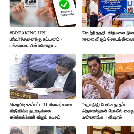
#BREAKING UPI
'வெற்றித்தறி' விற்பனை நி
பரிவர்த்தனைக்கு கட்டணம் -
நாளை விஜய் தொடங்கிவைக்
மக்களவையில் மசோதா
நிறைவேற்றம்!
சிறைபிடிக்கப்பட்ட 11 மீனவர்களை
“உதயநிதி பேசினது தப்பு
விடுவிக்க நடவடிக்கை
அதனால்தான் போலீஸ் கைத
எடுக்கக்கோரி விஜய் கடிதம்
பண்ணாங்க”- விஷால்