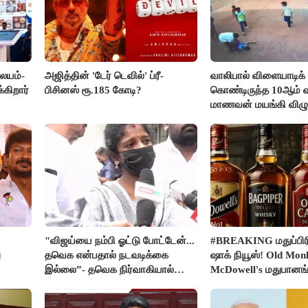
லையம்-
அஜித்தின் 'டேர் டெவில்' ப்ரீ-
வாலிபால் விளையாடிக்
கிறார்
பிசினஸ் ரூ.185 கோடி?
கொண்டிருந்த 10ஆம் வக
மாணவன் மயங்கி விழுந
உயிரிழப்பு
"விஜய்யை நம்பி ஓட்டு போட்டேன்...
#BREAKING மதுப்பிரி
ு
தவெக என்பதால் நடவடிக்கை
ஷாக் நியூஸ்! Old Mon
இல்லை”- தவெக நிர்வாகியால்
McDowell's மதுபான
பாதிக்கப்பட்ட பெண் கதறல்
விற்பனை செய்ய FSS