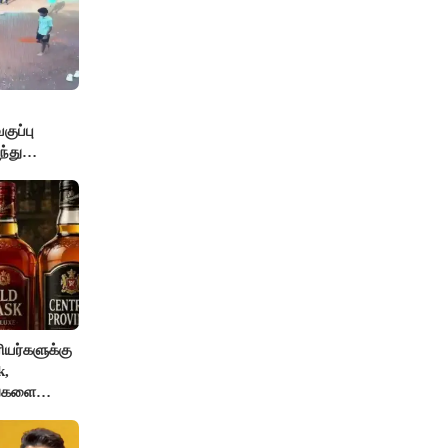
ுப்பு
்து
யர்களுக்கு
k,
ங்களை
AI தடை