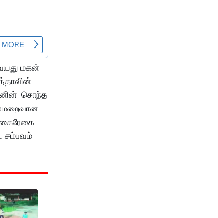
வயது மகன்
ித்தாவின்
டனின் சொந்த
தலைமறைவான
ம் கைரேகை
 சம்பவம்