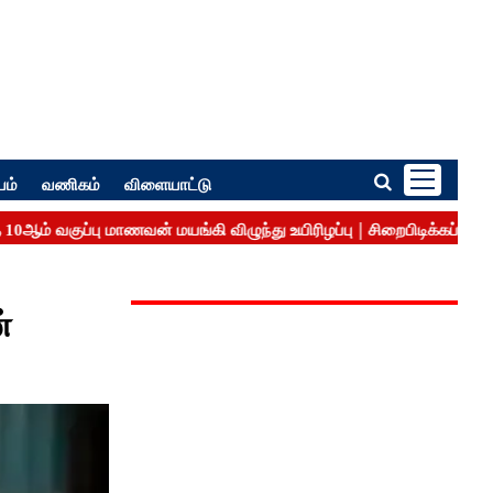
பம்
வணிகம்
விளையாட்டு
்