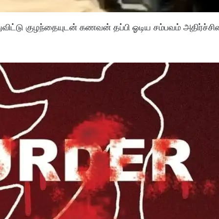
ுவிட்டு குழந்தையுடன் கணவன் தப்பி ஓடிய சம்பவம் அதிர்ச்ச