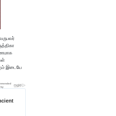
 வருபவர்
ுத்திகா
ாரணமாக
கள்
்கும் இடையே