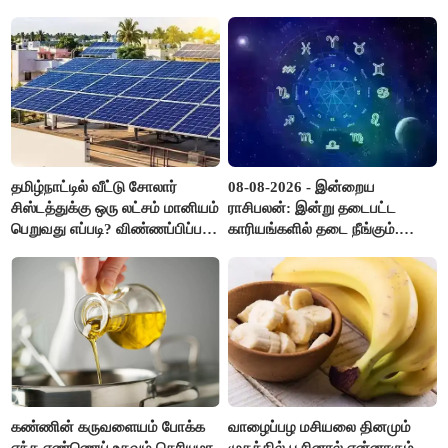
தமிழ்நாட்டில் வீட்டு சோலார்
08-08-2026 - இன்றைய
சிஸ்டத்துக்கு ஒரு லட்சம் மானியம்
ராசிபலன்: இன்று தடைபட்ட
பெறுவது எப்படி? விண்ணப்பிப்பது
காரியங்களில் தடை நீங்கும்.
எப்படி?
பணவரத்து எதிர்பார்த்தபடி
இருக்கும். ஆன்மீக எண்ணம்
அதிகரிக்கும்..!
கண்ணின் கருவளையம் போக்க
வாழைப்பழ மசியலை தினமும்
எந்த எண்ணெய் உதவும் தெரியுமா
முகத்தில் பூசினால் என்னாகும்