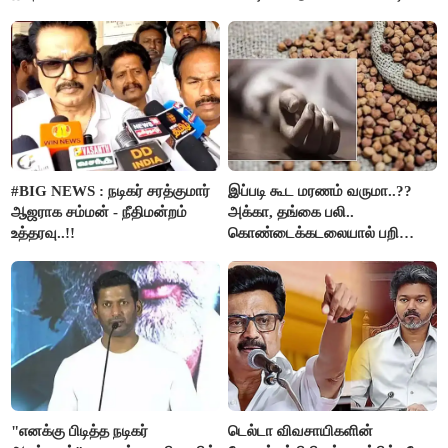
கும்பலுக்கு உதவிய வாலிபர்
கைது..!!
#BIG NEWS : நடிகர் சரத்குமார்
இப்படி கூட மரணம் வருமா..??
ஆஜராக சம்மன் - நீதிமன்றம்
அக்கா, தங்கை பலி..
உத்தரவு..!!
கொண்டைக்கடலையால் பறிபோன
உயிர்கள்..!!
"எனக்கு பிடித்த நடிகர்
டெல்டா விவசாயிகளின்