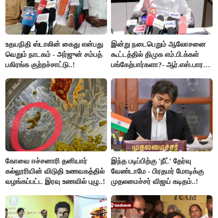
உதயநிதி ஸ்டாலின் கைது என்பது
இன்று நடைபெறும் ஆலோசனை
வெறும் நாடகம் - அர்ஜுன் சம்பத்
கூட்டத்தில் திமுக எம்.பி.க்கள்
பகிரங்க குற்றச்சாட்டு..!
பங்கேற்பார்களா?- ஆர்.எஸ்.பாரதி
விளக்கம்..!
கோவை ஈச்சனாரி தனியார்
இந்த படிப்பிற்கு 'நீட்' தேர்வு
கல்லூரியின் விடுதி உணவகத்தில்
வேண்டாமே - பிரதமர் மோடிக்கு
வழங்கப்பட்ட இரவு உணவில் புழு..!
முதலமைச்சர் விஜய் கடிதம்..!