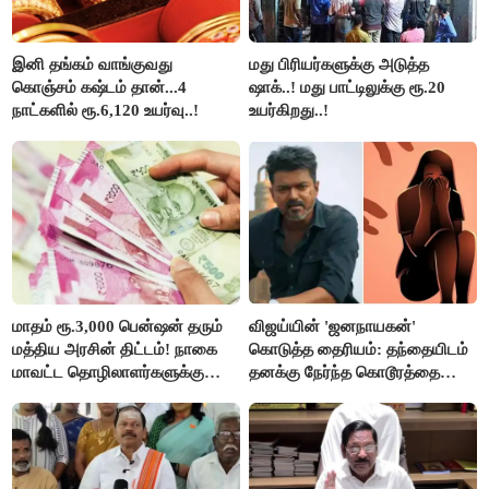
இனி தங்கம் வாங்குவது
மது பிரியர்களுக்கு அடுத்த
கொஞ்சம் கஷ்டம் தான்...4
ஷாக்..! மது பாட்டிலுக்கு ரூ.20
நாட்களில் ரூ.6,120 உயர்வு..!
உயர்கிறது..!
மாதம் ரூ.3,000 பென்ஷன் தரும்
விஜய்யின் 'ஜனநாயகன்'
மத்திய அரசின் திட்டம்! நாகை
கொடுத்த தைரியம்: தந்தையிடம்
மாவட்ட தொழிலாளர்களுக்கு
தனக்கு நேர்ந்த கொடூரத்தை
ஆட்சியர் வெளியிட்ட சூப்பர்
கூறிய சிறுமி!
செய்தி!