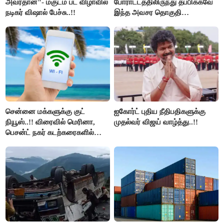
அவர்தான்"- மகுடம் பட விழாவில்
போராட்டத்திலிருந்து தப்பிக்கவே
நடிகர் விஷால் பேச்சு..!!
இந்த அவசர தொகுதி
மறுவரையறை நாடகத்தை
அரங்கேற்றுகிறார் முதலமைச்சர் -
திமுக ஐடி விங்..!!
சென்னை மக்களுக்கு குட்
ஐகோர்ட் புதிய நீதிபதிகளுக்கு
நியூஸ்..!! விரைவில் மெரினா,
முதல்வர் விஜய் வாழ்த்து..!!
பெசன்ட் நகர் கடற்கரைகளில்
இலவச Wi-Fi வசதி..!!