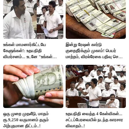
உங்கள் மாமனார்கிட்டயே
இன்று ரேஷன் கார்டு
கேளுங்கள்!: உதயநிதி
குறைதீர்க்கும் முகாம்! பெயர்
விமர்சனம்... உடனே "உங்கள்
மாற்றம், விரல்ரேகை பதிவு செய்ய
அப்பாவிடம் கேளுங்கள்" என
அரிய வாய்ப்பு!
ஆதவ் அர்ஜுனா பதிலடி!
ஒரு முறை முதலீடு, மாதம்
உதயநிதி வைத்த 4 கேள்விகள்...
ரூ.9,250 வருமானம் தரும்
சட்டப்பேரவையில் நடந்த காரசார
அற்புதமான திட்டம்..!
விவாதம்..!