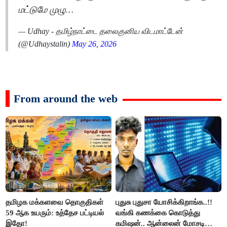
மட்டுமே முழு…
— Udhay - தமிழ்நாட்டை தலைகுனிய விடமாட்டேன்
(@Udhaystalin)
May 26, 2026
From around the web
தமிழக மக்களவை தொகுதிகள்
புதுசு புதுசா யோசிக்கிறாங்க..!!
59 ஆக உயரும்: உத்தேச பட்டியல்
வங்கி கணக்கை கொடுத்து
இதோ!
கமிஷன்.. ஆன்லைன் மோசடி