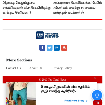
அடிக்கடி ரோஜாப்பூவை
இப்படிலாமா யோசிப்பாங்க! டேபிள்
சாப்பிடுவதால் எந்த நோயிலிருந்து
ஃபேன்கள் வைத்து சாலையை
காக்கும் தெரியுமா ?
உலர்த்தும் வடக்கன்ஸ்
More Sections
Contact Us
About Us
Privacy Policy
© 2019 Top Tamil News
தமிழக மக்களவை தொகுதிகள்
59 ஆக உயரும்: உத்தேச பட்டியல்
இதோ!