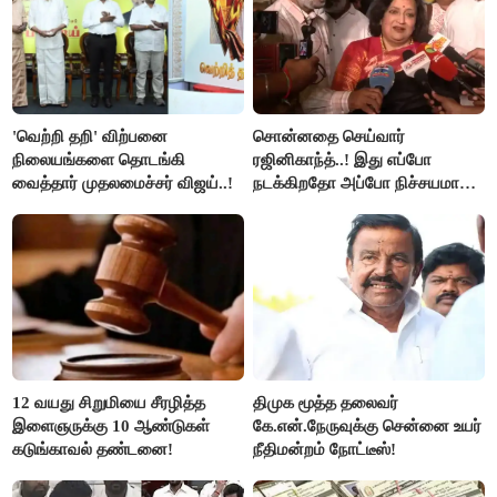
'வெற்றி தறி' விற்பனை
சொன்னதை செய்வார்
நிலையங்களை தொடங்கி
ரஜினிகாந்த்..! இது எப்போ
வைத்தார் முதலமைச்சர் விஜய்..!
நடக்கிறதோ அப்போ நிச்சயமாக
ரஜினி ₹1 கோடி தருவார் - லதா
ரஜினிகாந்த்..!
12 வயது சிறுமியை சீரழித்த
திமுக மூத்த தலைவர்
இளைஞருக்கு 10 ஆண்டுகள்
கே.என்.நேருவுக்கு சென்னை உயர்
கடுங்காவல் தண்டனை!
நீதிமன்றம் நோட்டீஸ்!