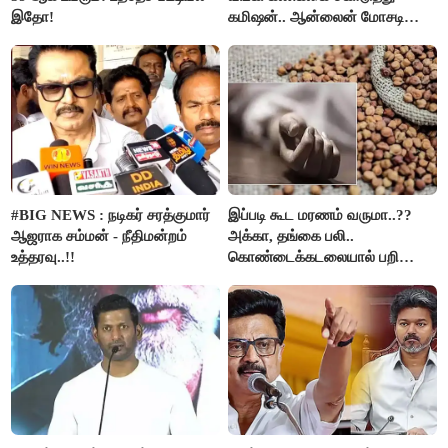
இதோ!
கமிஷன்.. ஆன்லைன் மோசடி
கும்பலுக்கு உதவிய வாலிபர்
கைது..!!
#BIG NEWS : நடிகர் சரத்குமார்
இப்படி கூட மரணம் வருமா..??
ஆஜராக சம்மன் - நீதிமன்றம்
அக்கா, தங்கை பலி..
உத்தரவு..!!
கொண்டைக்கடலையால் பறிபோன
உயிர்கள்..!!