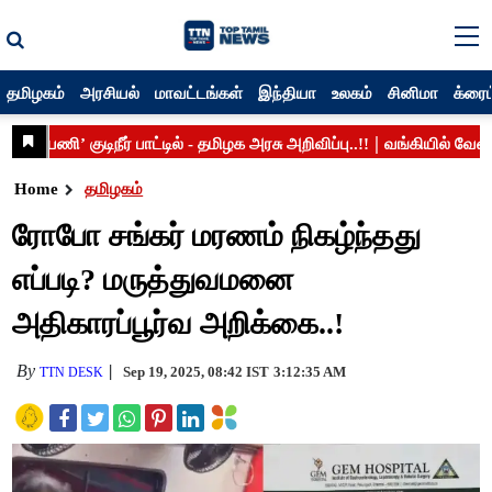
தமிழகம்
அரசியல்
மாவட்டங்கள்
இந்தியா
உலகம்
சினிமா
க்ரைம
Home
தமிழகம்
ரோபோ சங்கர் மரணம் நிகழ்ந்தது
எப்படி? மருத்துவமனை
அதிகாரப்பூர்வ அறிக்கை..!
By
Sep 19, 2025, 08:42 IST
3:12:35 AM
TTN DESK