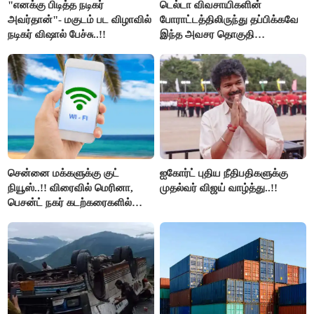
"எனக்கு பிடித்த நடிகர்
டெல்டா விவசாயிகளின்
அவர்தான்"- மகுடம் பட விழாவில்
போராட்டத்திலிருந்து தப்பிக்கவே
நடிகர் விஷால் பேச்சு..!!
இந்த அவசர தொகுதி
மறுவரையறை நாடகத்தை
அரங்கேற்றுகிறார் முதலமைச்சர் -
திமுக ஐடி விங்..!!
சென்னை மக்களுக்கு குட்
ஐகோர்ட் புதிய நீதிபதிகளுக்கு
நியூஸ்..!! விரைவில் மெரினா,
முதல்வர் விஜய் வாழ்த்து..!!
பெசன்ட் நகர் கடற்கரைகளில்
இலவச Wi-Fi வசதி..!!