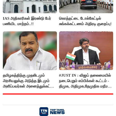
IAS அதிகாரிகள் இரண்டு பேர்
கொத்தட்டை டோல்கேட்டில்
பணியிட மாற்றம்..!!
சுங்கக்கட்டணம் அதிரடி குறைப்பு!
தமிழகத்திற்கு முதலிடமும்
#JUST IN : விஜய் தலைமையில்
அரசியலுக்கு அடுத்த இடமும்
நடைபெறும் எம்பிக்கள் கூட்டம் -
அளிப்பவர்கள் அனைத்துக்கட்சி
திமுக, அதிமுக,தேமுதிக மநீம
கூட்டத்தில் நிச்சயம்
புறக்கணிப்பு..!
பங்கேற்பார்கள் - மாணிக்கம்
தாகூர்..!!