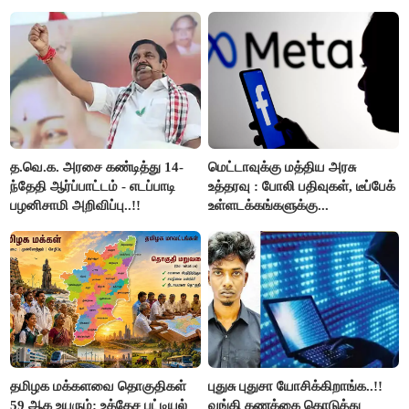
அறிவிப்பு..!!
த.வெ.க. அரசை கண்டித்து 14-
மெட்டாவுக்கு மத்திய அரசு
ந்தேதி ஆர்ப்பாட்டம் - எடப்பாடி
உத்தரவு : போலி பதிவுகள், டீப்பேக்
பழனிசாமி அறிவிப்பு..!!
உள்ளடக்கங்களுக்கு...
தமிழக மக்களவை தொகுதிகள்
புதுசு புதுசா யோசிக்கிறாங்க..!!
59 ஆக உயரும்: உத்தேச பட்டியல்
வங்கி கணக்கை கொடுத்து