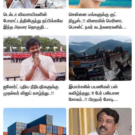
டெல்டா விவசாயிகளின்
சென்னை மக்களுக்கு குட்
போராட்டத்திலிருந்து தப்பிக்கவே
நியூஸ்..!! விரைவில் மெரினா,
இந்த அவசர தொகுதி
பெசன்ட் நகர் கடற்கரைகளில்
மறுவரையறை நாடகத்தை
இலவச Wi-Fi வசதி..!!
அரங்கேற்றுகிறார் முதலமைச்சர் -
திமுக ஐடி விங்..!!
ஐகோர்ட் புதிய நீதிபதிகளுக்கு
இமாச்சலில் பயணிகள் பஸ்
முதல்வர் விஜய் வாழ்த்து..!!
கவிழ்ந்தது; 8 பேர் பலியான
சோகம்..!! பிரதமர் மோடி
இரங்கல்..!!