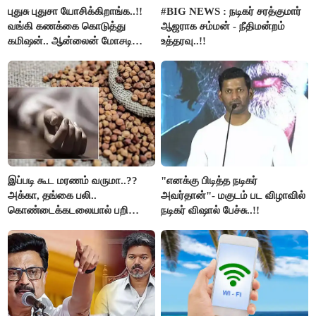
புதுசு புதுசா யோசிக்கிறாங்க..!!
#BIG NEWS : நடிகர் சரத்குமார்
வங்கி கணக்கை கொடுத்து
ஆஜராக சம்மன் - நீதிமன்றம்
கமிஷன்.. ஆன்லைன் மோசடி
உத்தரவு..!!
கும்பலுக்கு உதவிய வாலிபர்
கைது..!!
இப்படி கூட மரணம் வருமா..??
"எனக்கு பிடித்த நடிகர்
அக்கா, தங்கை பலி..
அவர்தான்"- மகுடம் பட விழாவில்
கொண்டைக்கடலையால் பறிபோன
நடிகர் விஷால் பேச்சு..!!
உயிர்கள்..!!