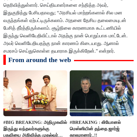
தெரிவித்துள்ளார். செய்தியாளர்களை சந்தித்த அவர்,
இதுகுறித்து பேசியதாவது; “அரசியல் மாற்றங்களால் சில மன
வருந்தங்கள் ஏற்பட்டிருக்கலாம். அதனை தேசிய தலைமையுடன்
பேசித் தீர்த்திருக்கலாம். சூழ்நிலை காரணமாக கூட்டணியில்
இருந்து வெளியேறிவிட்டால் அதற்கு நான் பொறுப்பாக மாட்டேன்.
அவர் வெளியேறியதற்கு நான் காரணம் கிடையாது. ஆனால்
சமரசம் செய்துகொள்ள தயாராக இருக்கிறேன்.” என்றார்.
From around the web
#BIG BREAKING: அதிமுகவில்
#BREAKING : லியோனல்
இருந்து வந்தவர்களுக்கு
மெஸ்ஸியின் தந்தை ஜார்ஜ்
பதவியை அறிவித்த முதல்வர்
காலமானார்..!!