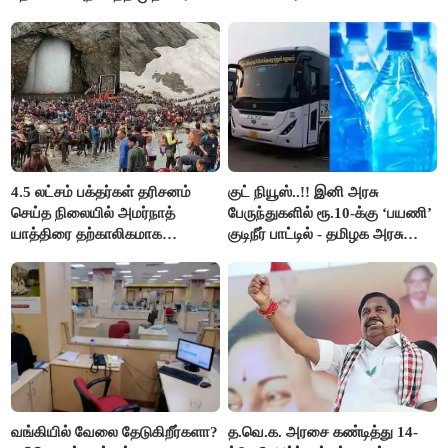
விஜய்..!!
4.5 லட்சம் பக்தர்கள் தரிசனம்
குட் நியூஸ்..!! இனி அரசு
செய்த நிலையில் அமர்நாத்
பேருந்துகளில் ரூ.10-க்கு ‘பயணி’
யாத்திரை தற்காலிகமாக
குடிநீர் பாட்டில் - தமிழக அரசு
நிறுத்தம்..!!
அறிவிப்பு..!!
வங்கியில் வேலை தேடுகிறீர்களா?
த.வெ.க. அரசை கண்டித்து 14-