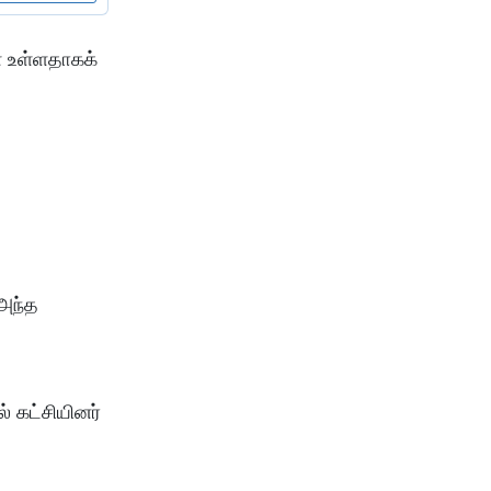
் உள்​ள​தாகக்
 அந்த
கட்​சி​யினர்