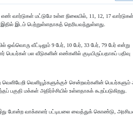
் எண் வார்​டு​கள் மட்​டுமே உள்ள நிலை​யில், 11, 12, 17 வார்​டு​கள
ும் இதில் இடம் பெற்​றுள்​ள​தாகத் தெரியவந்​துள்ளது.
ஒவ்வொரு வீட்டிலும் 9 பேர், 10 பேர், 33 பேர், 79 பேர் என்று
ளர் பெயர்கள் பல வீடுகளின் எண்களில் குடியிருப்பதாகப் பதிவு
்து வெளியேறி வெளியூர்களுக்குச் சென்றவர்களின் பெயர்களும்
தப் பகுதி மக்கள் அதிர்ச்சியில் உள்ளதாகக் கூறப்படுகிறது.
து போன்ற வாக்​காளர் பட்​டியலை வைத்துக் கொண்​டு, அரசி​யல் 