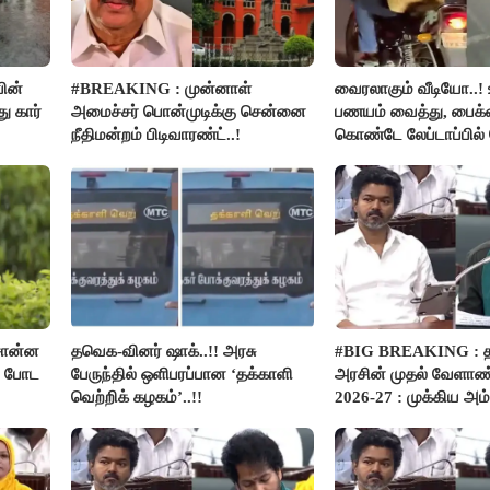
ின்
#BREAKING : முன்னாள்
வைரலாகும் வீடியோ..! 
 கார்
அமைச்சர் பொன்முடிக்கு சென்னை
பணயம் வைத்து, பைக்க
நீதிமன்றம் பிடிவாரண்ட்..!
கொண்டே லேப்டாப்பில
பார்த்த நபர்..!
சொன்ன
தவெக-வினர் ஷாக்..!! அரசு
#BIG BREAKING :
ம் போட
பேருந்தில் ஒளிபரப்பான ‘தக்காளி
அரசின் முதல் வேளாண்
வெற்றிக் கழகம்’..!!
2026-27 : முக்கிய அம்
பார்வை..!