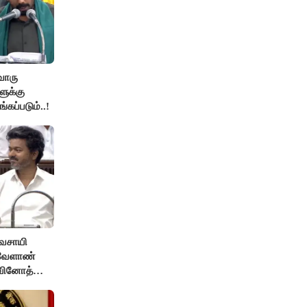
ொரு
ுக்கு
்கப்படும்..!
ிவசாயி
 வேளாண்
 வினோத்