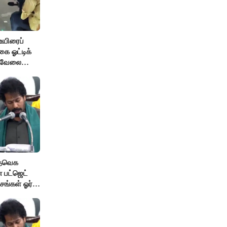
உயிரைப்
ை ஓட்டிக்
் வேலை
 தவெக
 பட்ஜெட்
சங்கள் ஓர்