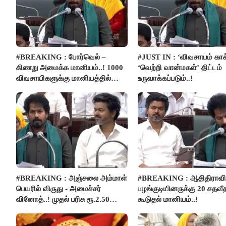
#BREAKING : போர்வெல் –
#JUST IN : ‘விவசாயம் காக
கிணறு அமைக்க மானியம்..! 1000
‘வெற்றி வான்மகள்’ திட்டம்
விவசாயிகளுக்கு மானியத்தில்
உருவாக்கப்படும்..!
பம்புசெட் வழங்கப்படும்..!
#BREAKING : அஞ்சலை அம்மாள்
#BREAKING : ஆதிதிராவிட
பெயரில் விருது - அமைச்சர்
பழங்குடியினருக்கு 20 சதவீ
வினோத்..! முதல் பரிசு ரூ.2.50
கூடுதல் மானியம்..!
லட்சம் வழங்கப்படும்..!