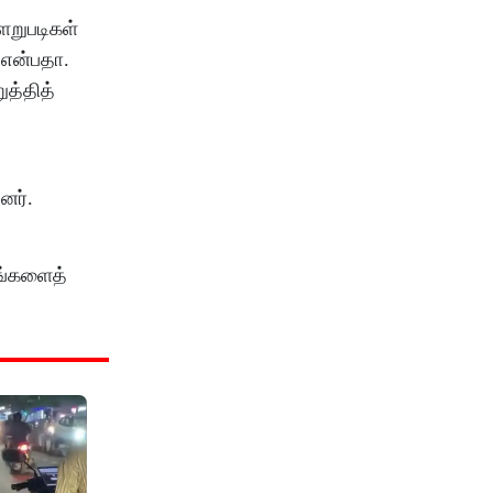
ளறு​படிகள்
 என்பதா.
ுத்தித்
னர்.
பங்​களைத்