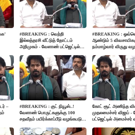
்க’
#BREAKING : வெற்றி
#BREAKING : ஒவ்வ
இல்லத்தரசி வீட்டுத் தோட்டம்
ஆண்டும் 5 விவசாயிகள
அறிமுகம் - வேளாண் பட்ஜெட்டில்
நம்மாழ்வார் விருது வழங
அறிவிப்பு..!
ர் –
#BREAKING : குட் நியூஸ்..!
கோட் சூட் அணிந்த வ
தம்
வேளாண் பொருட்களுக்கு 100
முதலமைச்சர் விஜய் -
சதவீதம் பயிர்க்காப்பீடு வழங்கபடும்
பட்ஜெட்டில் அமைச்சர்
- அமைச்சர் வினோத்..!
பெருமிதம்..!