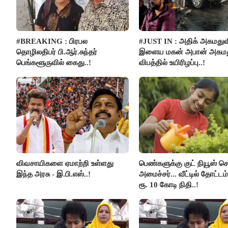
#BREAKING : பிரபல
#JUST IN : அதிக் அகமதுவ
தொழிலதிபர் பி.ஆர்.சுந்தர்
இளைய மகன் அபான் அகமது
பெங்களூருவில் கைது..!
விபத்தில் உயிரிழப்பு..!
விவசாயிகளை ஏமாற்றி உள்ளது
பெண்களுக்கு குட் நியூஸ் 
இந்த அரசு - இ.பி.எஸ்..!
அமைச்சர்... வீட்டில் தோட்ட
ரூ. 10 கோடி நிதி..!