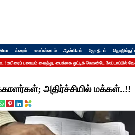
னிமா
க்ரைம்
லைப்ஸ்டைல்
ஆன்மிகம்
ஜோதிடம்
தொழில்நுட்
்காளர்கள்; அதிர்ச்சியில் மக்கள்..!!