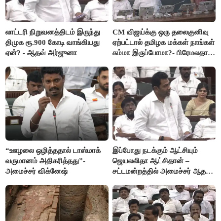
லாட்டரி நிறுவனத்திடம் இருந்து
CM விஜய்க்கு ஒரு தலைகுனிவு
திமுக ரூ.900 கோடி வாங்கியது
ஏற்பட்டால் தமிழக மக்கள் நாங்கள்
ஏன்? - ஆதவ் அர்ஜுனா
சும்மா இருப்போமா?- பிரேமலதா
விஜயகாந்த்
“ஊழலை ஒழித்ததால் டாஸ்மாக்
இப்போது நடக்கும் ஆட்சியும்
வருமானம் அதிகரித்தது”-
ஜெயலலிதா ஆட்சிதான் –
அமைச்சர் விக்னேஷ்
சட்டமன்றத்தில் அமைச்சர் ஆதவ்
அர்ஜுனா அதிரடி பேச்சு!