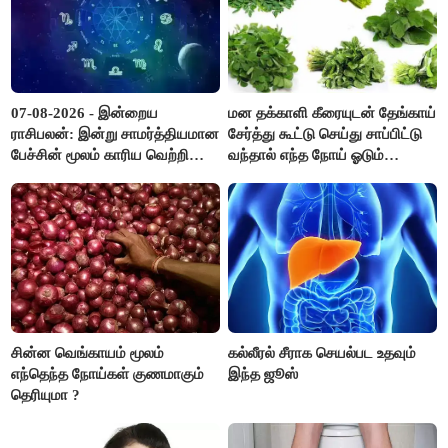
07-08-2026 - இன்றைய
மன தக்காளி கீரையுடன் தேங்காய்
ராசிபலன்: இன்று சாமர்த்தியமான
சேர்த்து கூட்டு செய்து சாப்பிட்டு
பேச்சின் மூலம் காரிய வெற்றி
வந்தால் எந்த நோய் ஓடும்
உண்டாகும். அடுத்தவரை நம்பி
தெரியுமா ?
பொறுப்புகளை ஒப்படைப்பதில்
கவனம் தேவை..!
சின்ன வெங்காயம் மூலம்
கல்லீரல் சீராக செயல்பட உதவும்
எந்தெந்த நோய்கள் குணமாகும்
இந்த ஜூஸ்
தெரியுமா ?