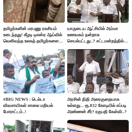
தமிழர்களின் மரபணு ரகசியம்
யாருடைய ஆட்சியில் அம்மா
உடைந்தது! கீழடி டிஎன்ஏ ஆய்வில்
உணவகம் நன்றாக
வெளிவந்த உலகத் தமிழர்களை
செயல்பட்டது..? சட்டமன்றத்தில்
மெய்சிலிர்க்க வைக்கும் உண்மை!
நடந்த காரசார விவாதம்..!
#BIG NEWS : டெல்டா
அரசின் நிதி அரைகுறையாக
விவசாயிகள் சாலை மறியல்
உள்ளது... ரூ.832 கோடியில் எப்படி
போராட்டம்..!
அண்ணன் சீர்? ரகுபதி கேள்வி..?