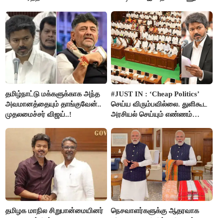
அன்புமணி சாடல்!
அமைச்சர் ரமேஷ்..!
தமிழ்நாட்டு மக்களுக்காக அந்த
#JUST IN : ‘Cheap Politics’
அவமானத்தையும் தாங்குவேன்..
செய்ய விரும்பவில்லை. துளிகூட
முதலமைச்சர் விஜய்..!
அரசியல் செய்யும் எண்ணம்
இல்லை - உதயநிதிக்கு முதல்வர்
விஜய் பதில்!
தமிழக மாநில சிறுபான்மையினர்
நெசவாளர்களுக்கு ஆதரவாக