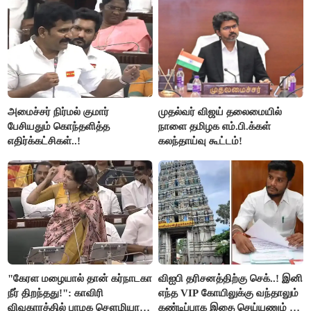
அமைச்சர் நிர்மல் குமார்
முதல்வர் விஜய் தலைமையில்
பேசியதும் கொந்தளித்த
நாளை தமிழக எம்.பி.க்கள்
எதிர்க்கட்சிகள்..!
கலந்தாய்வு கூட்டம்!
"கேரள மழையால் தான் கர்நாடகா
விஐபி தரிசனத்திற்கு செக்..! இனி
நீர் திறந்தது!": காவிரி
எந்த VIP கோயிலுக்கு வந்தாலும்
விவகாரத்தில் பாமக சௌமியா
கண்டிப்பாக இதை செய்யணும் -