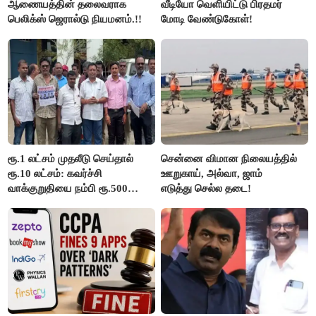
ஆணையத்தின் தலைவராக
வீடியோ வெளியிட்டு பிரதமர்
பெலிக்ஸ் ஜெரால்டு நியமனம்.!!
மோடி வேண்டுகோள்!
ரூ.1 லட்சம் முதலீடு செய்தால்
சென்னை விமான நிலையத்தில்
ரூ.10 லட்சம்: கவர்ச்சி
ஊறுகாய், அல்வா, ஜாம்
வாக்குறுதியை நம்பி ரூ.500
எடுத்து செல்ல தடை!
கோடியை இழந்த திருப்பூர்
மக்கள்!