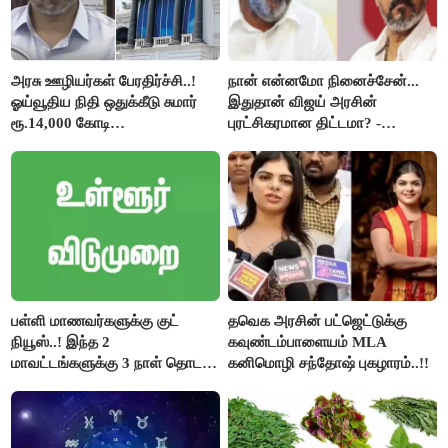
அரசு ஊழியர்கள் பேரதிர்ச்சி..!
நான் என்னமோ நினைச்சேன்...
ஓய்வூதிய நிதி ஒதுக்கீடு சுமார்
இதுதான் விஜய் அரசின்
ரூ.14,000 கோடி
புரட்சிகரமான திட்டமா? -
குறைக்கப்பட்டுள்ளது..!
ஆர்.பி.உதயகுமார்..!
பள்ளி மாணவர்களுக்கு குட்
தவெக அரசின் பட்ஜெட்டுக்கு
நியூஸ்..! இந்த 2
கவுண்டம்பாளையம் MLA
மாவட்டங்களுக்கு 3 நாள் தொடர்
கனிமொழி சந்தோஷ் புகழாரம்..!!
விடுமுறை..!