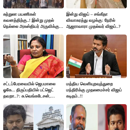
சுற்றுலா பயணிகள்
இன்று விஜய் – சங்கீதா
கவனத்திற்கு..! இன்று முதல்
விவாகரத்து வழக்கு: நேரில்
நெல்லை அகஸ்தியர் அருவிக்கு
ஆஜராவாரா முதல்வர் விஜய்..?
செல்ல தடை..!
சட்டப்பேரவையில் ஜெபமாலை
மத்திய வெளியுறவுத்துறை
ஓகே... திருப்பதியில் பட்ஜெட்
மந்திரிக்கு முதலமைச்சர் விஜய்
தவறா..?: சு.வெங்கடேசன்,
கடிதம்..!!
திருமாவளவனுக்கு தமிழிசை
கேள்வி..!