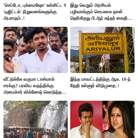
'செப்டோ, புக்மைஷோ' உள்ளிட்ட 9
இது வெறும் அரசியல்
'டிஜிட்டல்' நிறுவனங்களுக்கு
பழிவாங்கும் செயலாக தான்
அபராதம்..!
தெரிகிறது பி.ஆர் சுந்தர் கைதிற்கு
சீமான் கடும் கண்டனம்..!
வீட்டுக்கே வருமா டாஸ்மாக்
இந்த மாவட்டத்திற்கு ஆக. 10-ந்
சரக்கு? பரவிய வதந்திக்கு
தேதி உள்ளூர் விடுமுறை..!
அமைச்சர் விக்னேஷ் கொடுத்த
விளக்கம்!