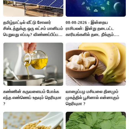
தமிழ்நாட்டில் வீட்டு சோலார்
08-08-2026 - இன்றைய
சிஸ்டத்துக்கு ஒரு லட்சம் மானியம்
ராசிபலன்: இன்று தடைபட்ட
பெறுவது எப்படி? விண்ணப்பிப்பது
காரியங்களில் தடை நீங்கும்.
எப்படி?
பணவரத்து எதிர்பார்த்தபடி
இருக்கும். ஆன்மீக எண்ணம்
அதிகரிக்கும்..!
கண்ணின் கருவளையம் போக்க
வாழைப்பழ மசியலை தினமும்
எந்த எண்ணெய் உதவும் தெரியுமா
முகத்தில் பூசினால் என்னாகும்
?
தெரியுமா ?