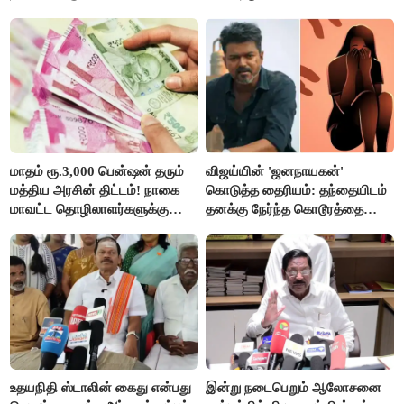
மாதம் ரூ.3,000 பென்ஷன் தரும்
விஜய்யின் 'ஜனநாயகன்'
மத்திய அரசின் திட்டம்! நாகை
கொடுத்த தைரியம்: தந்தையிடம்
மாவட்ட தொழிலாளர்களுக்கு
தனக்கு நேர்ந்த கொடூரத்தை
ஆட்சியர் வெளியிட்ட சூப்பர்
கூறிய சிறுமி!
செய்தி!
உதயநிதி ஸ்டாலின் கைது என்பது
இன்று நடைபெறும் ஆலோசனை