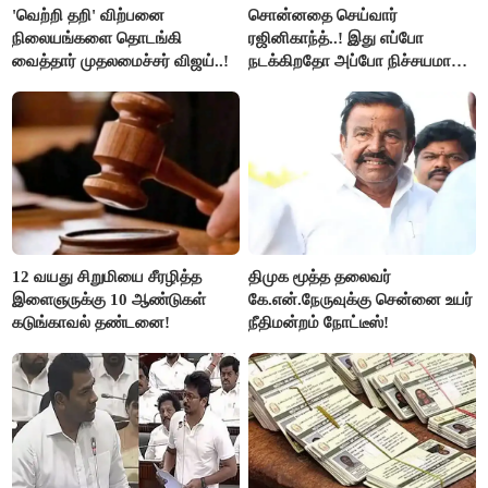
'வெற்றி தறி' விற்பனை
சொன்னதை செய்வார்
நிலையங்களை தொடங்கி
ரஜினிகாந்த்..! இது எப்போ
வைத்தார் முதலமைச்சர் விஜய்..!
நடக்கிறதோ அப்போ நிச்சயமாக
ரஜினி ₹1 கோடி தருவார் - லதா
ரஜினிகாந்த்..!
12 வயது சிறுமியை சீரழித்த
திமுக மூத்த தலைவர்
இளைஞருக்கு 10 ஆண்டுகள்
கே.என்.நேருவுக்கு சென்னை உயர்
கடுங்காவல் தண்டனை!
நீதிமன்றம் நோட்டீஸ்!