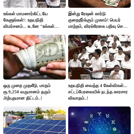
உங்கள் மாமனார்கிட்டயே
இன்று ரேஷன் கார்டு
கேளுங்கள்!: உதயநிதி
குறைதீர்க்கும் முகாம்! பெயர்
விமர்சனம்... உடனே "உங்கள்
மாற்றம், விரல்ரேகை பதிவு செய்ய
அப்பாவிடம் கேளுங்கள்" என
அரிய வாய்ப்பு!
ஆதவ் அர்ஜுனா பதிலடி!
ஒரு முறை முதலீடு, மாதம்
உதயநிதி வைத்த 4 கேள்விகள்...
ரூ.9,250 வருமானம் தரும்
சட்டப்பேரவையில் நடந்த காரசார
அற்புதமான திட்டம்..!
விவாதம்..!