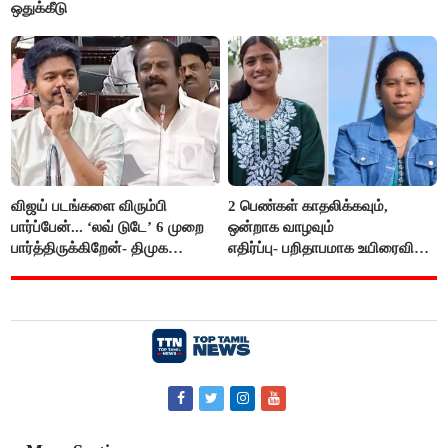
ஒதுக்கீடு
விஜய் படங்களை விரும்பி
2 பெண்கள் காதலிக்கவும்,
பார்ப்பேன்... ‘லவ் டுடே’ 6 முறை
ஒன்றாக வாழவும்
பார்த்திருக்கிறேன்- திமுக
எதிர்ப்பு- பறிதாபமாக உயிரைவிட்ட
எம்.எல்.ஏ.நெகிழ்ச்சி
ஜோடி