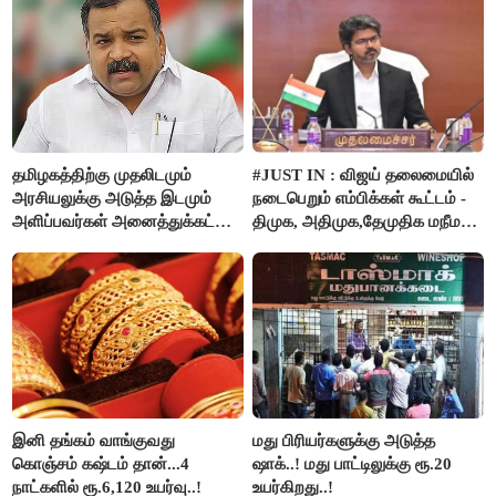
தமிழகத்திற்கு முதலிடமும்
#JUST IN : விஜய் தலைமையில்
அரசியலுக்கு அடுத்த இடமும்
நடைபெறும் எம்பிக்கள் கூட்டம் -
அளிப்பவர்கள் அனைத்துக்கட்சி
திமுக, அதிமுக,தேமுதிக மநீம
கூட்டத்தில் நிச்சயம்
புறக்கணிப்பு..!
பங்கேற்பார்கள் - மாணிக்கம்
தாகூர்..!!
இனி தங்கம் வாங்குவது
மது பிரியர்களுக்கு அடுத்த
கொஞ்சம் கஷ்டம் தான்...4
ஷாக்..! மது பாட்டிலுக்கு ரூ.20
நாட்களில் ரூ.6,120 உயர்வு..!
உயர்கிறது..!