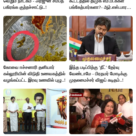
வெறும் நாடகம் - அர்ஜுன் சம்பத்
கூட்டத்தில் திமுக எம்.பி.க்கள்
பகிரங்க குற்றச்சாட்டு..!
பங்கேற்பார்களா?- ஆர்.எஸ்.பாரதி
விளக்கம்..!
கோவை ஈச்சனாரி தனியார்
இந்த படிப்பிற்கு 'நீட்' தேர்வு
கல்லூரியின் விடுதி உணவகத்தில்
வேண்டாமே - பிரதமர் மோடிக்கு
வழங்கப்பட்ட இரவு உணவில் புழு..!
முதலமைச்சர் விஜய் கடிதம்..!