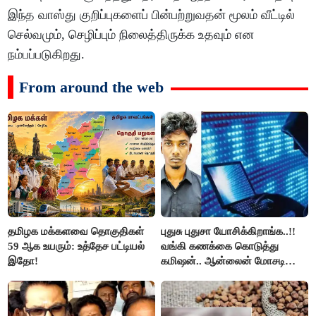
இந்த வாஸ்து குறிப்புகளைப் பின்பற்றுவதன் மூலம் வீட்டில்
செல்வமும், செழிப்பும் நிலைத்திருக்க உதவும் என
நம்பப்படுகிறது.
From around the web
தமிழக மக்களவை தொகுதிகள்
புதுசு புதுசா யோசிக்கிறாங்க..!!
59 ஆக உயரும்: உத்தேச பட்டியல்
வங்கி கணக்கை கொடுத்து
இதோ!
கமிஷன்.. ஆன்லைன் மோசடி
கும்பலுக்கு உதவிய வாலிபர்
கைது..!!