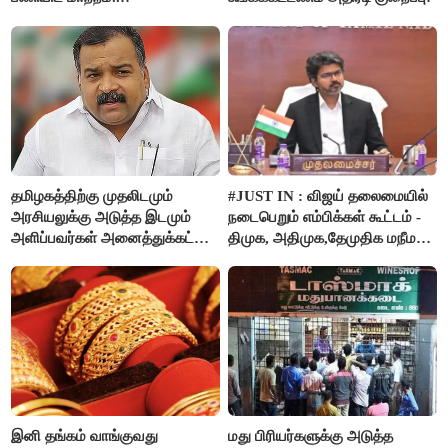
தமிழகத்திற்கு முதலிடமும்
#JUST IN : விஜய் தலைமையில்
அரசியலுக்கு அடுத்த இடமும்
நடைபெறும் எம்பிக்கள் கூட்டம் -
அளிப்பவர்கள் அனைத்துக்கட்சி
திமுக, அதிமுக,தேமுதிக மநீம
கூட்டத்தில் நிச்சயம்
புறக்கணிப்பு..!
பங்கேற்பார்கள் - மாணிக்கம்
தாகூர்..!!
இனி தங்கம் வாங்குவது
மது பிரியர்களுக்கு அடுத்த