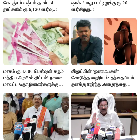
கொஞ்சம் கஷ்டம் தான்...4
ஷாக்..! மது பாட்டிலுக்கு ரூ.20
நாட்களில் ரூ.6,120 உயர்வு..!
உயர்கிறது..!
மாதம் ரூ.3,000 பென்ஷன் தரும்
விஜய்யின் 'ஜனநாயகன்'
மத்திய அரசின் திட்டம்! நாகை
கொடுத்த தைரியம்: தந்தையிடம்
மாவட்ட தொழிலாளர்களுக்கு
தனக்கு நேர்ந்த கொடூரத்தை
ஆட்சியர் வெளியிட்ட சூப்பர்
கூறிய சிறுமி!
செய்தி!