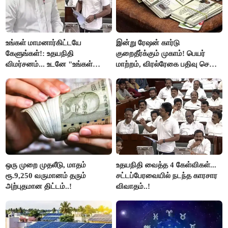
உங்கள் மாமனார்கிட்டயே
இன்று ரேஷன் கார்டு
கேளுங்கள்!: உதயநிதி
குறைதீர்க்கும் முகாம்! பெயர்
விமர்சனம்... உடனே "உங்கள்
மாற்றம், விரல்ரேகை பதிவு செய்ய
அப்பாவிடம் கேளுங்கள்" என
அரிய வாய்ப்பு!
ஆதவ் அர்ஜுனா பதிலடி!
ஒரு முறை முதலீடு, மாதம்
உதயநிதி வைத்த 4 கேள்விகள்...
ரூ.9,250 வருமானம் தரும்
சட்டப்பேரவையில் நடந்த காரசார
அற்புதமான திட்டம்..!
விவாதம்..!