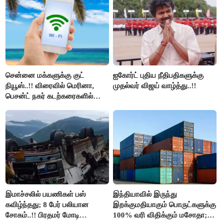
திமுக ஐடி விங்..!!
சென்னை மக்களுக்கு குட்
ஐகோர்ட் புதிய நீதிபதிகளுக்கு
நியூஸ்..!! விரைவில் மெரினா,
முதல்வர் விஜய் வாழ்த்து..!!
பெசன்ட் நகர் கடற்கரைகளில்
இலவச Wi-Fi வசதி..!!
இமாச்சலில் பயணிகள் பஸ்
இந்தியாவில் இருந்து
கவிழ்ந்தது; 8 பேர் பலியான
இறக்குமதியாகும் பொருட்களுக்கு
சோகம்..!! பிரதமர் மோடி
100% வரி விதிக்கும் மசோதா;