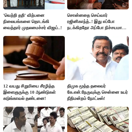
'வெற்றி தறி' விற்பனை
சொன்னதை செய்வார்
நிலையங்களை தொடங்கி
ரஜினிகாந்த்..! இது எப்போ
வைத்தார் முதலமைச்சர் விஜய்..!
நடக்கிறதோ அப்போ நிச்சயமாக
ரஜினி ₹1 கோடி தருவார் - லதா
ரஜினிகாந்த்..!
12 வயது சிறுமியை சீரழித்த
திமுக மூத்த தலைவர்
இளைஞருக்கு 10 ஆண்டுகள்
கே.என்.நேருவுக்கு சென்னை உயர்
கடுங்காவல் தண்டனை!
நீதிமன்றம் நோட்டீஸ்!