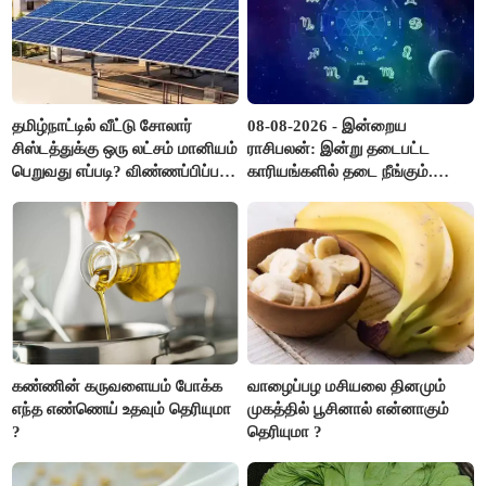
தமிழ்நாட்டில் வீட்டு சோலார்
08-08-2026 - இன்றைய
சிஸ்டத்துக்கு ஒரு லட்சம் மானியம்
ராசிபலன்: இன்று தடைபட்ட
பெறுவது எப்படி? விண்ணப்பிப்பது
காரியங்களில் தடை நீங்கும்.
எப்படி?
பணவரத்து எதிர்பார்த்தபடி
இருக்கும். ஆன்மீக எண்ணம்
அதிகரிக்கும்..!
கண்ணின் கருவளையம் போக்க
வாழைப்பழ மசியலை தினமும்
எந்த எண்ணெய் உதவும் தெரியுமா
முகத்தில் பூசினால் என்னாகும்
?
தெரியுமா ?