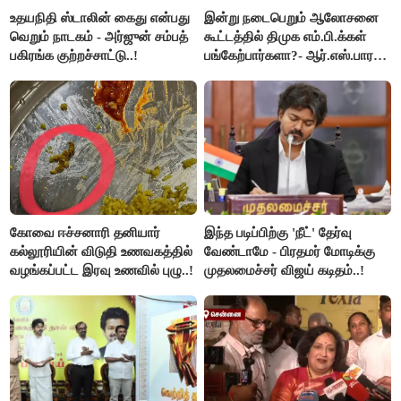
உதயநிதி ஸ்டாலின் கைது என்பது
இன்று நடைபெறும் ஆலோசனை
வெறும் நாடகம் - அர்ஜுன் சம்பத்
கூட்டத்தில் திமுக எம்.பி.க்கள்
பகிரங்க குற்றச்சாட்டு..!
பங்கேற்பார்களா?- ஆர்.எஸ்.பாரதி
விளக்கம்..!
கோவை ஈச்சனாரி தனியார்
இந்த படிப்பிற்கு 'நீட்' தேர்வு
கல்லூரியின் விடுதி உணவகத்தில்
வேண்டாமே - பிரதமர் மோடிக்கு
வழங்கப்பட்ட இரவு உணவில் புழு..!
முதலமைச்சர் விஜய் கடிதம்..!