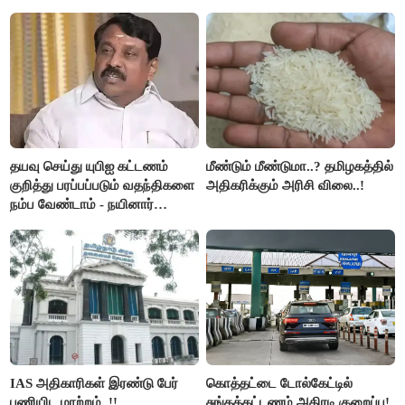
இரங்கல்..!!
அமெரிக்கா நிறைவேற்றம்..!!
தயவு செய்து யுபிஐ கட்டணம்
மீண்டும் மீண்டுமா..? தமிழகத்தில்
குறித்து பரப்பப்படும் வதந்திகளை
அதிகரிக்கும் அரிசி விலை..!
நம்ப வேண்டாம் - நயினார்
நாகேந்திரன்..!!
IAS அதிகாரிகள் இரண்டு பேர்
கொத்தட்டை டோல்கேட்டில்
பணியிட மாற்றம்..!!
சுங்கக்கட்டணம் அதிரடி குறைப்பு!