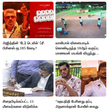
நிறைவேற்றம்!
அஜித்தின் 'டேர் டெவில்' ப்ரீ-
வாலிபால் விளையாடிக்
பிசினஸ் ரூ.185 கோடி?
கொண்டிருந்த 10ஆம் வகுப்பு
மாணவன் மயங்கி விழுந்து
உயிரிழப்பு
சிறைபிடிக்கப்பட்ட 11
“உதயநிதி பேசினது தப்பு
மீனவர்களை விடுவிக்க
அதனால்தான் போலீஸ் கைது