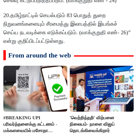
செலவு கட்டுப்படுத்தப்படும். (வாக்குறுதி எண் - 24)
20.தமிழ்நாட்டில் செயல்படும் 83 பொதுத் துறை
நிறுவனங்களையும் சீரமைத்து இலாபத்தில் இயங்கச்
செய்ய நடவடிக்கை எடுக்கப்படும். (வாக்குறுதி எண்- 26)”
என்று குறிப்பிடப்பட்டுள்ளது.
From around the web
#BREAKING UPI
'வெற்றித்தறி' விற்பனை
பரிவர்த்தனைக்கு கட்டணம் -
நிலையம்- நாளை விஜய்
மக்களவையில் மசோதா
தொடங்கிவைக்கிறார்