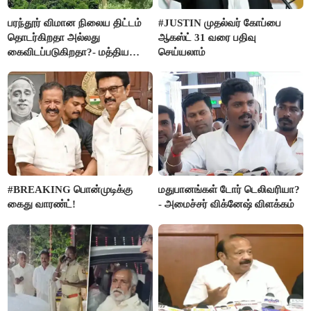
பரந்தூர் விமான நிலைய திட்டம்
#JUSTIN முதல்வர் கோப்பை
தொடர்கிறதா அல்லது
ஆகஸ்ட் 31 வரை பதிவு
கைவிடப்படுகிறதா?- மத்திய
செய்யலாம்
அரசு விளக்கம்
#BREAKING பொன்முடிக்கு
மதுபானங்கள் டோர் டெலிவரியா?
கைது வாரண்ட்!
- அமைச்சர் விக்னேஷ் விளக்கம்