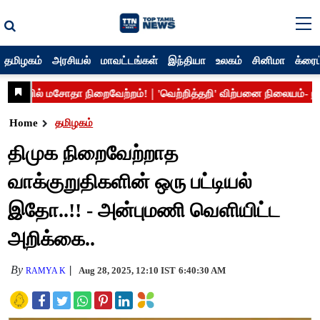
தமிழகம்
அரசியல்
மாவட்டங்கள்
இந்தியா
உலகம்
சினிமா
க்ரைம
Home
தமிழகம்
திமுக நிறைவேற்றாத
வாக்குறுதிகளின் ஒரு பட்டியல்
இதோ..!! - அன்புமணி வெளியிட்ட
அறிக்கை..
By
Aug 28, 2025, 12:10 IST
6:40:30 AM
RAMYA K