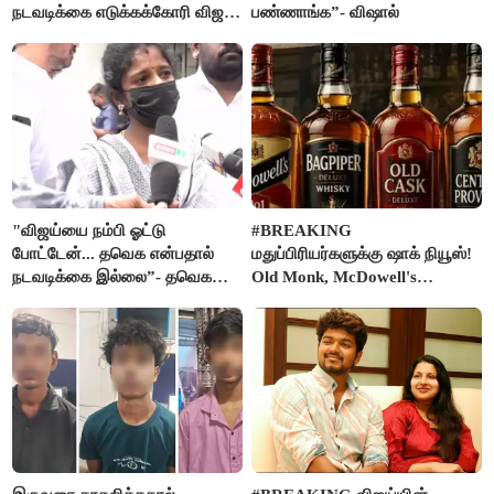
நடவடிக்கை எடுக்கக்கோரி விஜய்
பண்ணாங்க”- விஷால்
கடிதம்
"விஜய்யை நம்பி ஓட்டு
#BREAKING
போட்டேன்... தவெக என்பதால்
மதுப்பிரியர்களுக்கு ஷாக் நியூஸ்!
நடவடிக்கை இல்லை”- தவெக
Old Monk, McDowell's
நிர்வாகியால் பாதிக்கப்பட்ட பெண்
மதுபானங்களை விற்பனை செய்ய
கதறல்
FSSAI தடை