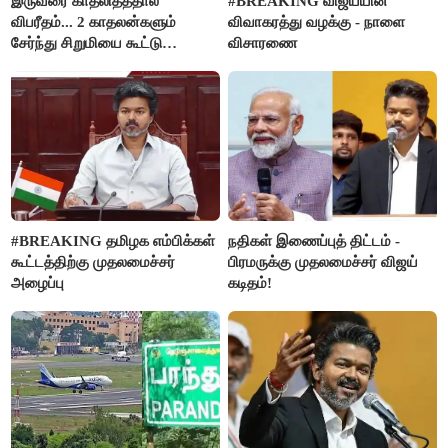
இருவரை காதலித்ததால்
#BREAKING விஜய்யின்
விபரீதம்... 2 காதலன்களும்
விவாகரத்து வழக்கு - நாளை
சேர்ந்து சிறுமியை கூட்டு
விசாரணை
வன்கொடுமை செய்து கொலை
செய்த கொடூரம்
#BREAKING தமிழக எம்பிக்கள்
நதிகள் இணைப்புத் திட்டம் -
கூட்டத்திற்கு முதலமைச்சர்
பிரமருக்கு முதலமைச்சர் விஜய்
அழைப்பு
கடிதம்!