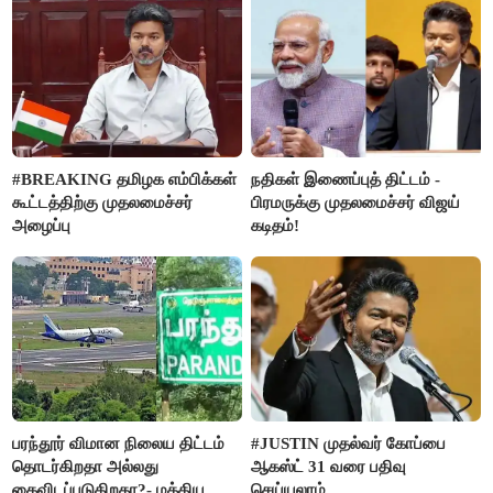
செய்த கொடூரம்
#BREAKING தமிழக எம்பிக்கள்
நதிகள் இணைப்புத் திட்டம் -
கூட்டத்திற்கு முதலமைச்சர்
பிரமருக்கு முதலமைச்சர் விஜய்
அழைப்பு
கடிதம்!
பரந்தூர் விமான நிலைய திட்டம்
#JUSTIN முதல்வர் கோப்பை
தொடர்கிறதா அல்லது
ஆகஸ்ட் 31 வரை பதிவு
கைவிடப்படுகிறதா?- மத்திய
செய்யலாம்