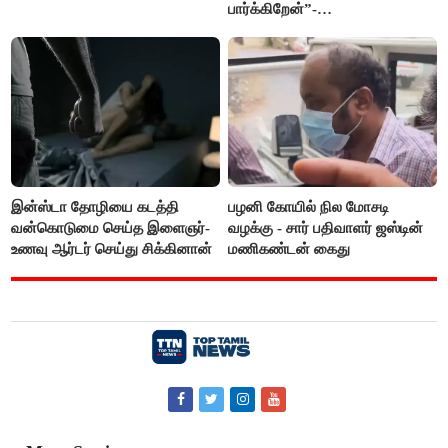
பார்க்கிறேன்”-
எம்.ஆர்.கே.பன்னீர்செல்வம்
இன்ஸ்டா தோழியை கடத்தி
பழனி கோயில் நில மோசடி
வன்கொடுமை செய்த இளைஞர்-
வழக்கு - சார் பதிவாளர் ஜஸ்டின்
உணவு ஆர்டர் செய்து சிக்கினான்
மணிகண்டன் கைது