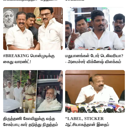
அரசு விளக்கம்
#BREAKING பொன்முடிக்கு
மதுபானங்கள் டோர் டெலிவரியா?
கைது வாரண்ட்!
- அமைச்சர் விக்னேஷ் விளக்கம்
திருத்தணி கோவிலுக்கு வந்த
“LABEL, STICKER
சேகர்பாபு கார் தடுத்து நிறுத்தம்
ஆட்சியாகத்தான் இதைப்