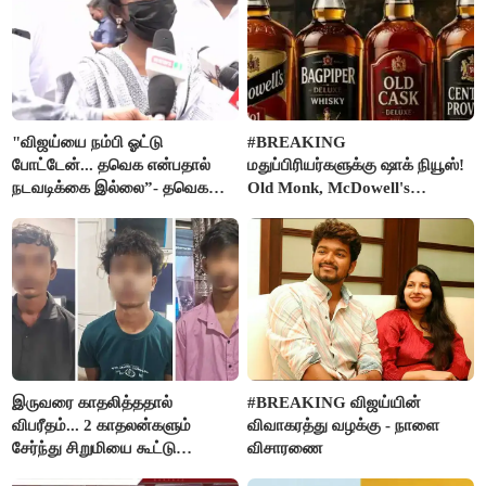
"விஜய்யை நம்பி ஓட்டு
#BREAKING
போட்டேன்... தவெக என்பதால்
மதுப்பிரியர்களுக்கு ஷாக் நியூஸ்!
நடவடிக்கை இல்லை”- தவெக
Old Monk, McDowell's
நிர்வாகியால் பாதிக்கப்பட்ட பெண்
மதுபானங்களை விற்பனை செய்ய
கதறல்
FSSAI தடை
இருவரை காதலித்ததால்
#BREAKING விஜய்யின்
விபரீதம்... 2 காதலன்களும்
விவாகரத்து வழக்கு - நாளை
சேர்ந்து சிறுமியை கூட்டு
விசாரணை
வன்கொடுமை செய்து கொலை