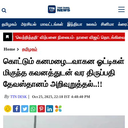
தமிழகம்
அரசியல்
மாவட்டங்கள்
இந்தியா
உலகம்
சினிமா
க்ரைம
Home
தமிழகம்
கொட்டும் கனமழை...வாகன ஓட்டிகள்
மிகுந்த கவனத்துடன் வர திருப்பதி
தேவஸ்தானம் அறிவுறுத்தல்..!!
By
Oct 25, 2025, 22:18 IST
4:48:40 PM
TTN DESK