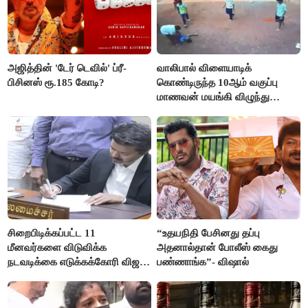
அஜித்தின் 'டேர் டெவில்' ப்ரீ-
வாலிபால் விளையாடிக்
பிசினஸ் ரூ.185 கோடி?
கொண்டிருந்த 10ஆம் வகுப்பு
மாணவன் மயங்கி விழுந்து
உயிரிழப்பு
சிறைபிடிக்கப்பட்ட 11
“உதயநிதி பேசினது தப்பு
மீனவர்களை விடுவிக்க
அதனால்தான் போலீஸ் கைது
நடவடிக்கை எடுக்கக்கோரி விஜய்
பண்ணாங்க”- விஷால்
கடிதம்