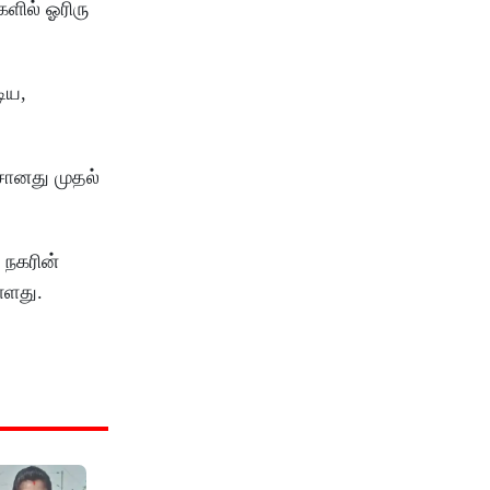
களில் ஓரிரு
ிய,
ேசானது முதல்
 நகரின்
ள்ளது.