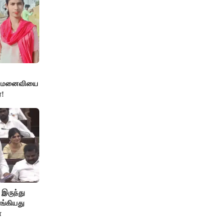
்த மனைவியை
!
 இருந்து
ங்கியது
ா