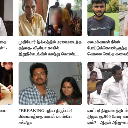
ியதை
முதியோர் இல்லத்தில் மரணமடைந்த
சமைக்காமல் ரீல்ஸ்
ள்”-
தந்தை- வீடியோ காலில்
போட்டுக்கொண்டிருந
இறுதிச்சடங்கில் கலந்து கொண்ட
கொலை செய்த கணவர்
மகள்கள்
ரியை
#BREAKING புதிய திருப்பம்!
லாட்டரி நிறுவனத்திடம்
விவாகரத்தை வாபஸ் வாங்கிய
திமுக ரூ.900 கோடி வா
சங்கீதா
ஏன்? - ஆதவ் அர்ஜுன