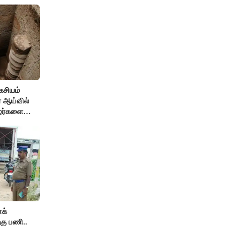
கசியம்
ஏ ஆய்வில்
ழர்களை
ம் உண்மை!
க்
கு பணி..