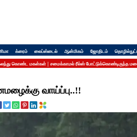
னிமா
க்ரைம்
லைப்ஸ்டைல்
ஆன்மிகம்
ஜோதிடம்
தொழில்நுட்
மழைக்கு வாய்ப்பு..!!