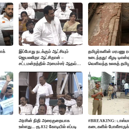
ாக்
இப்போது நடக்கும் ஆட்சியும்
தமிழர்களின் மரபணு ர
ஜெயலலிதா ஆட்சிதான் –
உடைந்தது! கீழடி டிஎன்
சட்டமன்றத்தில் அமைச்சர் ஆதவ்
வெளிவந்த உலகத் தமி
அர்ஜுனா அதிரடி பேச்சு!
மெய்சிலிர்க்க வைக்கு
அரசின் நிதி அரைகுறையாக
#BREAKING: டாஸ்மா
உள்ளது... ரூ.832 கோடியில் எப்படி
கடைகளில் போலீசாருக்