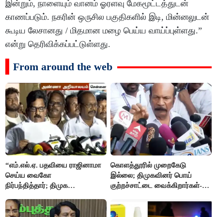
இன்றும், நாளையும் வானம் ஓரளவு மேகமூட்டத்துடன்
காணப்படும். நகரின் ஒருசில பகுதிகளில் இடி, மின்னலுடன்
கூடிய லேசானது / மிதமான மழை பெய்ய வாய்ப்புள்ளது.”
என்று தெரிவிக்கப்பட்டுள்ளது.
From around the web
“எம்.எல்.ஏ. பதவியை ராஜினாமா
கொளத்தூரில் முறைகேடு
செய்ய வைகோ
இல்லை; திமுகவினர் பொய்
நிர்பந்தித்தார்; திமுக
குற்றச்சாட்டை வைக்கிறார்கள்-
எம்.எல்.ஏக்களாகவே
வி.எஸ்.பாபு
தொடர்கிறோம்”- மதிமுக
எம்.எல்.ஏக்கள் பரபரப்பு பேட்டி