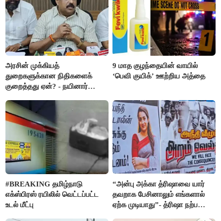
அரசின் முக்கியத்
9 மாத குழந்தையின் வாயில்
துறைகளுக்கான நிதிகளைக்
‘பெவி குயிக்’ ஊற்றிய அத்தை
குறைத்தது ஏன்? - நயினார்
நாகேந்திரன்
#BREAKING தமிழ்நாடு
“அன்பு அக்கா த்ரிஷாவை யார்
எக்ஸ்பிரஸ் ரயிலில் வெட்டப்பட்ட
தவறாக பேசினாலும் எங்களால்
உடல் மீட்பு
ஏற்க முடியாது”- த்ரிஷா நற்பணி
மன்றத்தினர் போஸ்டர்