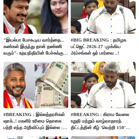
"இயல்பா பேசகூடிய வார்த்தை...
#BIG BREAKING : தமிழக
கண்கள் இருந்து தான் தண்ணி
பட்ஜெட் 2026-27 :முக்கிய
வரும்"- உதயநிதியின் பேச்சுக்கு
அம்சங்கள் ஒர் பார்வை ..!
காயத்ரி ரகுராம் புது விளக்கம்
#BREAKING : இல்லத்தரசிகள்
#BREAKING : கிராம வேலை
ஷாக்..! மகளிர் உரிமை தொகை
உறுதி மற்றும் வாழ்வாதாரத்
பற்றி எந்த அறிவிப்பும் இல்லை -
திட்டத்தின் கீழ் ‘வெற்றி 150’
பட்ஜெட்டில் அறிவிப்பு..!
திட்டம் அறிமுகம்..!