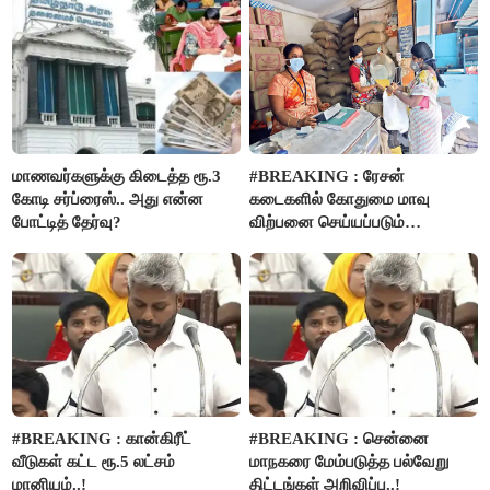
மாணவர்களுக்கு கிடைத்த ரூ.3
#BREAKING : ரேசன்
கோடி சர்ப்ரைஸ்.. அது என்ன
கடைகளில் கோதுமை மாவு
போட்டித் தேர்வு?
விற்பனை செய்யப்படும்
- பட்ஜெட்டில் அறிவிப்பு..!
#BREAKING : கான்கிரீட்
#BREAKING : சென்னை
வீடுகள் கட்ட ரூ.5 லட்சம்
மாநகரை மேம்படுத்த பல்வேறு
மானியம்..!
திட்டங்கள் அறிவிப்பு..!