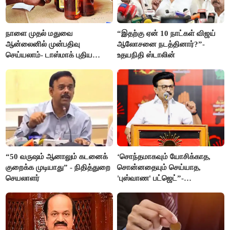
நாளை முதல் மதுவை
“இதற்கு ஏன் 10 நாட்கள் விஜய்
ஆன்லைனில் முன்பதிவு
ஆலோசனை நடத்தினார்?”-
செய்யலாம்- டாஸ்மாக் புதிய
உதயநிதி ஸ்டாலின்
திட்டம்
“50 வருஷம் ஆனாலும் கடனைக்
‘சொந்தமாகவும் யோசிக்காத,
குறைக்க முடியாது” - நிதித்துறை
சொன்னதையும் செய்யாத,
செயலாளர்
'புஸ்வாண' பட்ஜெட்”-
மு.க.ஸ்டாலின்