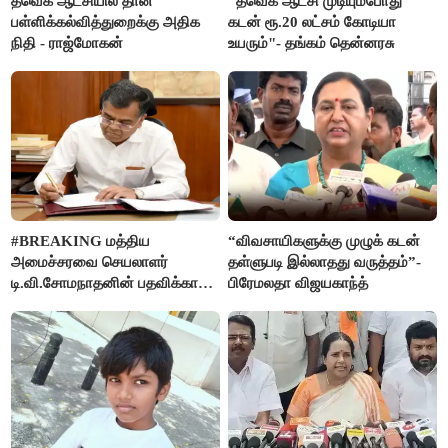
தவெக ஆட்சியில் தான்
"தவெக ஆட்சி முடியும்போது
பள்ளிக்கல்வித்துறைக்கு அதிக
கடன் ரூ.20 லட்சம் கோடியா
நிதி - ராஜ்மோகன்
உயரும்"- தங்கம் தென்னரசு
#BREAKING மத்திய
“விவசாயிகளுக்கு முழுக் கடன்
அமைச்சரவை செயலாளர்
தள்ளுபடி இல்லாதது வருத்தம்”-
டி.வி.சோமநாதனின் பதவிக்காலம்
பிரேமலதா விஜயகாந்த்
மேலும் ஓராண்டு நீட்டிப்பு