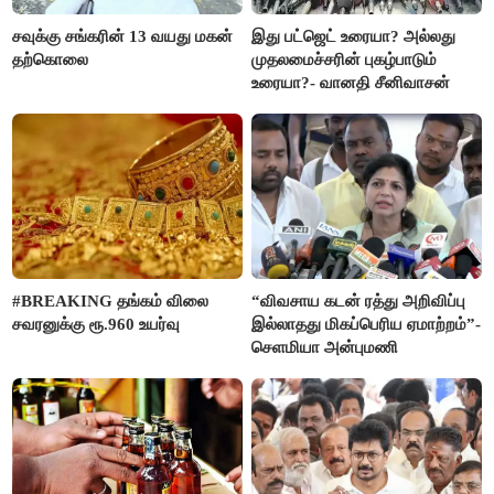
சவுக்கு சங்கரின் 13 வயது மகன்
இது பட்ஜெட் உரையா? அல்லது
தற்கொலை
முதலமைச்சரின் புகழ்பாடும்
உரையா?- வானதி சீனிவாசன்
#BREAKING தங்கம் விலை
“விவசாய கடன் ரத்து அறிவிப்பு
சவரனுக்கு ரூ.960 உயர்வு
இல்லாதது மிகப்பெரிய ஏமாற்றம்”-
செளமியா அன்புமணி