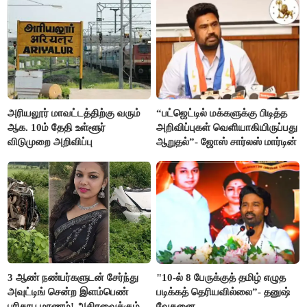
அரியலூர் மாவட்டத்திற்கு வரும்
“பட்ஜெட்டில் மக்களுக்கு பிடித்த
ஆக. 10ம் தேதி உள்ளூர்
அறிவிப்புகள் வெளியாகியிருப்பது
விடுமுறை அறிவிப்பு
ஆறுதல்”- ஜோஸ் சார்லஸ் மார்டின்
3 ஆண் நண்பர்களுடன் சேர்ந்து
"10-ல் 8 பேருக்குத் தமிழ் எழுத
அவுட்டிங் சென்ற இளம்பெண்
படிக்கத் தெரியவில்லை”- தனுஷ்
பரிதாப மரணம்! அதிரவைக்கும்
வேதனை