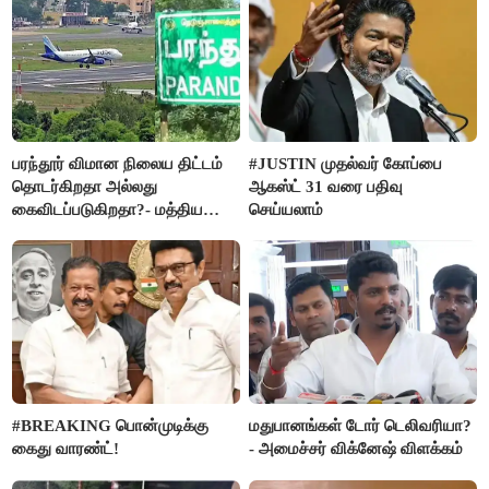
பரந்தூர் விமான நிலைய திட்டம்
#JUSTIN முதல்வர் கோப்பை
தொடர்கிறதா அல்லது
ஆகஸ்ட் 31 வரை பதிவு
கைவிடப்படுகிறதா?- மத்திய
செய்யலாம்
அரசு விளக்கம்
#BREAKING பொன்முடிக்கு
மதுபானங்கள் டோர் டெலிவரியா?
கைது வாரண்ட்!
- அமைச்சர் விக்னேஷ் விளக்கம்