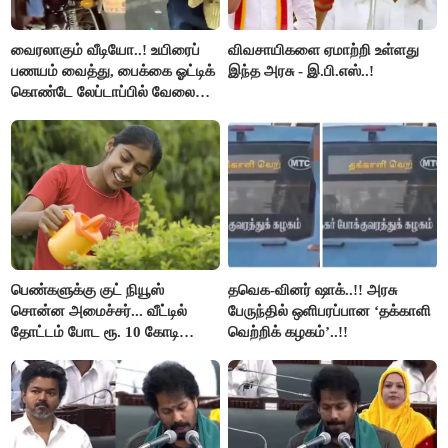
வைரலாகும் வீடியோ..! உயிரைப்
விவசாயிகளை ஏமாற்றி உள்ளது
பணயம் வைத்து, பைக்கை ஓட்டிக்
இந்த அரசு - இ.பி.எஸ்..!
கொண்டே லேப்டாப்பில் வேலை
பார்த்த நபர்..!
பெண்களுக்கு குட் நியூஸ்
தவெக-வினர் ஷாக்..!! அரசு
சொன்ன அமைச்சர்... வீட்டில்
பேருந்தில் ஒளிபரப்பான ‘தக்காளி
தோட்டம் போட ரூ. 10 கோடி
வெற்றிக் கழகம்’..!!
நிதி..!