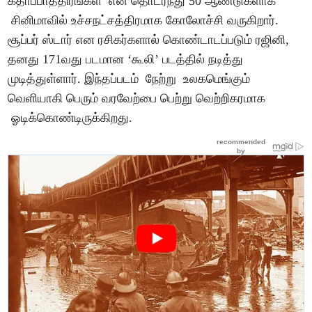
கதாப்பாத்திரங்கள் என தொடர்ந்து 50 ஆண்டுகளாக
சினிமாவில் உச்சநட்சத்திரமாக கோலோச்சி வருகிறார்.
சூப்பர் ஸ்டார் என ரசிகர்களால் கொண்டாடப்படும் ரஜினி,
தனது 171வது படமான ‘கூலி’ படத்தில் நடித்து
முடித்துள்ளார். இந்தப்படம் நேற்று உலகமெங்கும்
வெளியாகி பெரும் வரவேற்பை பெற்று வெற்றிகரமாக
ஓடிக்கொண்டிருக்கிறது.