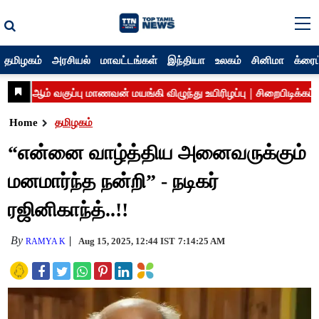
தமிழகம்
அரசியல்
மாவட்டங்கள்
இந்தியா
உலகம்
சினிமா
க்ரைம
Home
தமிழகம்
“என்னை வாழ்த்திய அனைவருக்கும்
மனமார்ந்த நன்றி” - நடிகர்
ரஜினிகாந்த்..!!
By
Aug 15, 2025, 12:44 IST
7:14:25 AM
RAMYA K