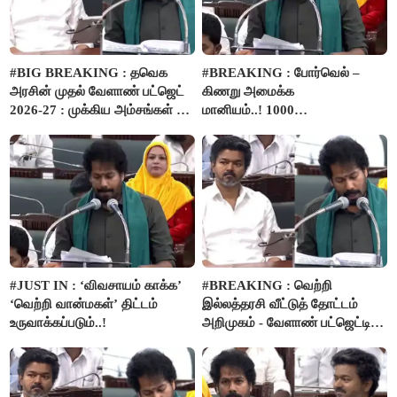
#BIG BREAKING : தவெக
#BREAKING : போர்வெல் –
அரசின் முதல் வேளாண் பட்ஜெட்
கிணறு அமைக்க
2026-27 : முக்கிய அம்சங்கள் ஓர்
மானியம்..! 1000
பார்வை..!
விவசாயிகளுக்கு மானியத்தில்
பம்புசெட் வழங்கப்படும்..!
#JUST IN : ‘விவசாயம் காக்க’
#BREAKING : வெற்றி
‘வெற்றி வான்மகள்’ திட்டம்
இல்லத்தரசி வீட்டுத் தோட்டம்
உருவாக்கப்படும்..!
அறிமுகம் - வேளாண் பட்ஜெட்டில்
அறிவிப்பு..!