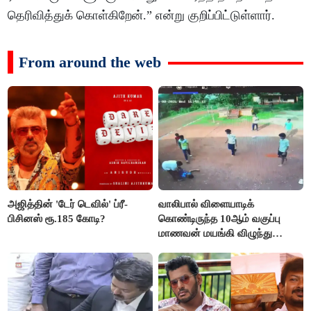
தெரிவித்துக் கொள்கிறேன்.” என்று குறிப்பிட்டுள்ளார்.
From around the web
அஜித்தின் 'டேர் டெவில்' ப்ரீ-
வாலிபால் விளையாடிக்
பிசினஸ் ரூ.185 கோடி?
கொண்டிருந்த 10ஆம் வகுப்பு
மாணவன் மயங்கி விழுந்து
உயிரிழப்பு