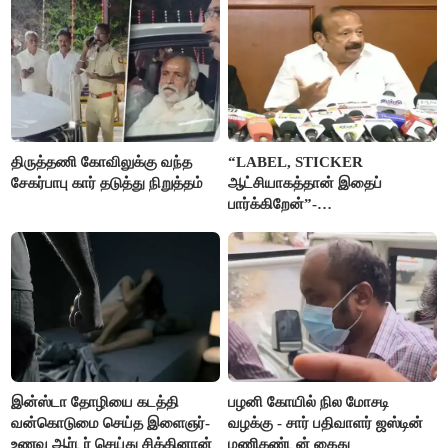
திருத்தணி கோவிலுக்கு வந்த
“LABEL, STICKER
சேகர்பாபு கார் தடுத்து நிறுத்தம்
ஆட்சியாகத்தான் இதைப்
பார்க்கிறேன்”-
எம்.ஆர்.கே.பன்னீர்செல்வம்
இன்ஸ்டா தோழியை கடத்தி
பழனி கோயில் நில மோசடி
வன்கொடுமை செய்த இளைஞர்-
வழக்கு - சார் பதிவாளர் ஜஸ்டின்
உணவு ஆர்டர் செய்து சிக்கினான்
மணிகண்டன் கைது