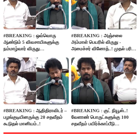
#BREAKING : ஒவ்வொரு
#BREAKING : அஞ்சலை
ஆண்டும் 5 விவசாயிகளுக்கு
அம்மாள் பெயரில் விருது -
நம்மாழ்வார் விருது
அமைச்சர் வினோத்..! முதல் பரிசு
வழங்கப்படும்..!
ரூ.2.50 லட்சம் வழங்கப்படும்..!
#BREAKING : ஆதிதிராவிடர் –
#BREAKING : குட் நியூஸ்..!
பழங்குடியினருக்கு 20 சதவீதம்
வேளாண் பொருட்களுக்கு 100
கூடுதல் மானியம்..!
சதவீதம் பயிர்க்காப்பீடு
வழங்கபடும் - அமைச்சர்
வினோத்..!