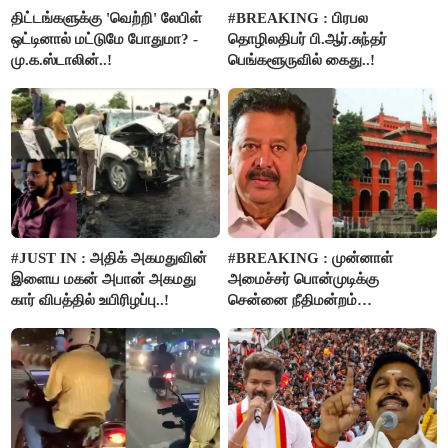
திட்டங்களுக்கு 'வெற்றி' லேபிள்
#BREAKING : பிரபல
ஒட்டினால் மட்டுமே போதுமா? -
தொழிலதிபர் பி.ஆர்.சுந்தர்
மு.க.ஸ்டாலின்..!
பெங்களூருவில் கைது..!
#JUST IN : அதிக் அகமதுவின்
#BREAKING : முன்னாள்
இளைய மகன் அபான் அகமது
அமைச்சர் பொன்முடிக்கு
கார் விபத்தில் உயிரிழப்பு..!
சென்னை நீதிமன்றம்
பிடிவாரண்ட்..!