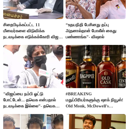
சிறைபிடிக்கப்பட்ட 11
“உதயநிதி பேசினது தப்பு
மீனவர்களை விடுவிக்க
அதனால்தான் போலீஸ் கைது
நடவடிக்கை எடுக்கக்கோரி விஜய்
பண்ணாங்க”- விஷால்
கடிதம்
"விஜய்யை நம்பி ஓட்டு
#BREAKING
போட்டேன்... தவெக என்பதால்
மதுப்பிரியர்களுக்கு ஷாக் நியூஸ்!
நடவடிக்கை இல்லை”- தவெக
Old Monk, McDowell's
நிர்வாகியால் பாதிக்கப்பட்ட பெண்
மதுபானங்களை விற்பனை செய்ய
கதறல்
FSSAI தடை