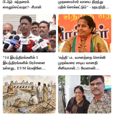
பி.ஆர். சுந்தரைக்
முதலமைச்சர் வாயை திறந்து
கைதுசெய்வதா?- சீமான்
பதில் சொல்லட்டும்" - உதயநிதி
ஸ்டாலின்
“14 இயந்திரங்களில் 5
'கத்தி' பட வசனத்தை சொல்லி
இயந்திரங்களில் பிரச்சனை
முதல்வரை சாடிய வானதி
உள்ளது.. EVM மெஷினே
சீனிவாசன்..!: வேளாண்
பிரச்சனையா இருக்கு”- என்.ஆர்.
பட்ஜெட்டுக்கு பாஜக கடும்
இளங்கோ
எதிர்ப்பு!