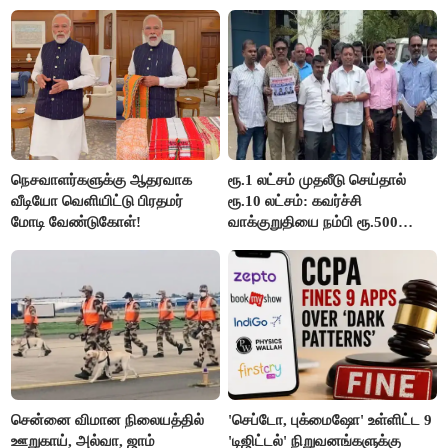
இல்லை - உதயநிதிக்கு முதல்வர்
விஜய் பதில்!
நெசவாளர்களுக்கு ஆதரவாக
ரூ.1 லட்சம் முதலீடு செய்தால்
வீடியோ வெளியிட்டு பிரதமர்
ரூ.10 லட்சம்: கவர்ச்சி
மோடி வேண்டுகோள்!
வாக்குறுதியை நம்பி ரூ.500
கோடியை இழந்த திருப்பூர்
மக்கள்!
சென்னை விமான நிலையத்தில்
'செப்டோ, புக்மைஷோ' உள்ளிட்ட 9
ஊறுகாய், அல்வா, ஜாம்
'டிஜிட்டல்' நிறுவனங்களுக்கு