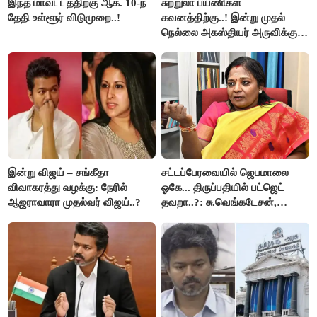
இந்த மாவட்டத்திற்கு ஆக. 10-ந்
சுற்றுலா பயணிகள்
தேதி உள்ளூர் விடுமுறை..!
கவனத்திற்கு..! இன்று முதல்
நெல்லை அகஸ்தியர் அருவிக்கு
செல்ல தடை..!
இன்று விஜய் – சங்கீதா
சட்டப்பேரவையில் ஜெபமாலை
விவாகரத்து வழக்கு: நேரில்
ஓகே... திருப்பதியில் பட்ஜெட்
ஆஜராவாரா முதல்வர் விஜய்..?
தவறா..?: சு.வெங்கடேசன்,
திருமாவளவனுக்கு தமிழிசை
கேள்வி..!