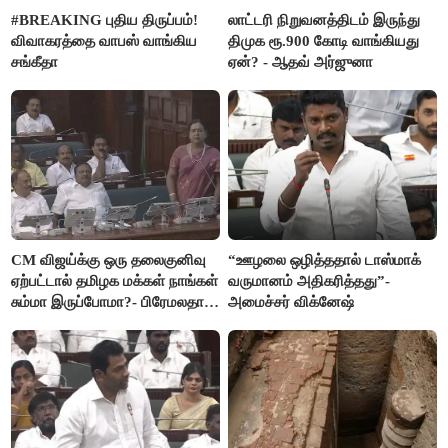
#BREAKING புதிய திருப்பம்!
லாட்டரி நிறுவனத்திடம் இருந்து
விவாகரத்தை வாபஸ் வாங்கிய
திமுக ரூ.900 கோடி வாங்கியது
சங்கீதா
ஏன்? - ஆதவ் அர்ஜுனா
CM விஜய்க்கு ஒரு தலைகுனிவு
“ஊழலை ஒழித்ததால் டாஸ்மாக்
ஏற்பட்டால் தமிழக மக்கள் நாங்கள்
வருமானம் அதிகரித்தது”-
சும்மா இருப்போமா?- பிரேமலதா
அமைச்சர் விக்னேஷ்
விஜயகாந்த்