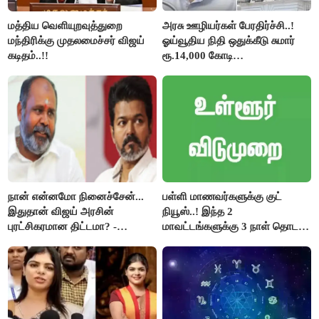
மத்திய வெளியுறவுத்துறை
அரசு ஊழியர்கள் பேரதிர்ச்சி..!
மந்திரிக்கு முதலமைச்சர் விஜய்
ஓய்வூதிய நிதி ஒதுக்கீடு சுமார்
கடிதம்..!!
ரூ.14,000 கோடி
குறைக்கப்பட்டுள்ளது..!
நான் என்னமோ நினைச்சேன்...
பள்ளி மாணவர்களுக்கு குட்
இதுதான் விஜய் அரசின்
நியூஸ்..! இந்த 2
புரட்சிகரமான திட்டமா? -
மாவட்டங்களுக்கு 3 நாள் தொடர்
ஆர்.பி.உதயகுமார்..!
விடுமுறை..!