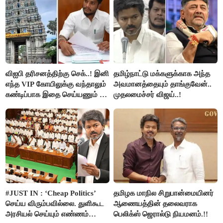
விஐபி தரிசனத்திற்கு செக்..! இனி
தமிழ்நாட்டு மக்களுக்காக அந்த
எந்த VIP கோயிலுக்கு வந்தாலும்
அவமானத்தையும் தாங்குவேன்..
கண்டிப்பாக இதை செய்யணும் -
முதலமைச்சர் விஜய்..!
அமைச்சர் ரமேஷ்..!
#JUST IN : ‘Cheap Politics’
தமிழக மாநில சிறுபான்மையினர்
செய்ய விரும்பவில்லை. துளிகூட
ஆணையத்தின் தலைவராக
அரசியல் செய்யும் எண்ணம்
பெலிக்ஸ் ஜெரால்டு நியமனம்.!!