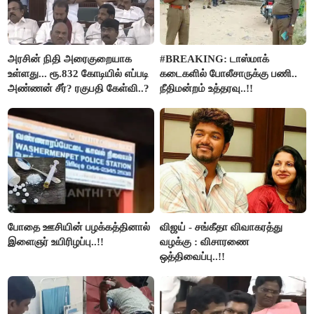
அரசின் நிதி அரைகுறையாக
#BREAKING: டாஸ்மாக்
உள்ளது... ரூ.832 கோடியில் எப்படி
கடைகளில் போலீசாருக்கு பணி..
அண்ணன் சீர்? ரகுபதி கேள்வி..?
நீதிமன்றம் உத்தரவு..!!
போதை ஊசியின் பழக்கத்தினால்
விஜய் - சங்கீதா விவாகரத்து
இளைஞர் உயிரிழப்பு..!!
வழக்கு : விசாரணை
ஒத்திவைப்பு..!!