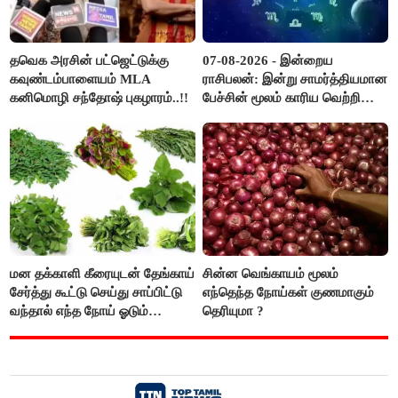
தவெக அரசின் பட்ஜெட்டுக்கு
07-08-2026 - இன்றைய
கவுண்டம்பாளையம் MLA
ராசிபலன்: இன்று சாமர்த்தியமான
கனிமொழி சந்தோஷ் புகழாரம்..!!
பேச்சின் மூலம் காரிய வெற்றி
உண்டாகும். அடுத்தவரை நம்பி
பொறுப்புகளை ஒப்படைப்பதில்
கவனம் தேவை..!
மன தக்காளி கீரையுடன் தேங்காய்
சின்ன வெங்காயம் மூலம்
சேர்த்து கூட்டு செய்து சாப்பிட்டு
எந்தெந்த நோய்கள் குணமாகும்
வந்தால் எந்த நோய் ஓடும்
தெரியுமா ?
தெரியுமா ?