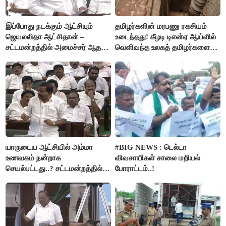
இப்போது நடக்கும் ஆட்சியும்
தமிழர்களின் மரபணு ரகசியம்
ஜெயலலிதா ஆட்சிதான் –
உடைந்தது! கீழடி டிஎன்ஏ ஆய்வில்
சட்டமன்றத்தில் அமைச்சர் ஆதவ்
வெளிவந்த உலகத் தமிழர்களை
அர்ஜுனா அதிரடி பேச்சு!
மெய்சிலிர்க்க வைக்கும் உண்மை!
யாருடைய ஆட்சியில் அம்மா
#BIG NEWS : டெல்டா
உணவகம் நன்றாக
விவசாயிகள் சாலை மறியல்
செயல்பட்டது..? சட்டமன்றத்தில்
போராட்டம்..!
நடந்த காரசார விவாதம்..!