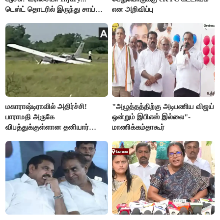
டெஸ்ட் தொடரில் இருந்து சாய்
என அறிவிப்பு
சுதர்சனும் விலகல்
மகாராஷ்டிராவில் அதிர்ச்சி!
"அழுத்தத்திற்கு அடிபணிய விஜய்
பாராமதி அருகே
ஒன்றும் இபிஎஸ் இல்லை"-
விபத்துக்குள்ளான தனியார்
மாணிக்கம்தாகூர்
பயிற்சி விமானம்