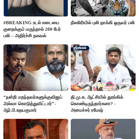
#BREAKING உடல் எடையை
நீலகிரியில் புலி தாக்கி ஒருவர் பலி
குறைக்கும் மருந்தால் 200 பேர்
பலி – அதிர்ச்சி தகவல்
“நன்றி மறந்தவர்களுக்குவிஜய்
தி.மு.க. ஆட்சியில் தூங்கிக்
அல்வா கொடுத்துவிட்டார்”-
கொண்டிருந்தார்களா? -
ஆர்.பி.உதயகுமார்
அமைச்சர் ரமேஷ்