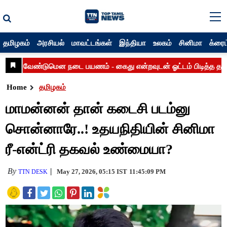
தமிழகம்
அரசியல்
மாவட்டங்கள்
இந்தியா
உலகம்
சினிமா
க்ரைம
Home
தமிழகம்
மாமன்னன் தான் கடைசி படம்னு
சொன்னாரே..! உதயநிதியின் சினிமா
ரீ-என்ட்ரி தகவல் உண்மையா?
By
May 27, 2026, 05:15 IST
11:45:09 PM
TTN DESK