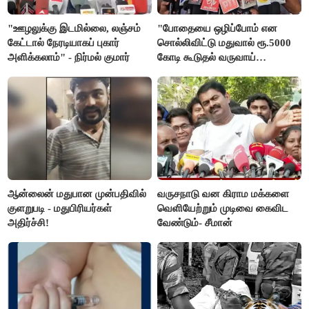
"ஊழலுக்கு இடமில்லை, லஞ்சம்
"போதையை ஒழிப்போம் என
கேட்டால் நேரடியாகப் புகார்
சொல்லிவிட்டு மதுவால் ரூ.5000
அளிக்கலாம்" - நிர்மல் குமார்
கோடி கூடுதல் வருவாய்
கிடைக்கும்னு சொல்றாங்க”-
மார்க்கண்டேயன்
ஆன்லைன் மதுபான முன்பதிவில்
வருசநாடு வன கிராம மக்களை
குளறுபடி - மதுபிரியர்கள்
வெளியேற்றும் முடிவை கைவிட
அதிர்ச்சி!
வேண்டும்- சீமான்