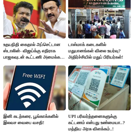
உதயநிதி கைதால் அப்செட்டான
டாஸ்மாக் கடைகளில்
ஸ்டாலின்- விஜய்க்கு எதிராக
மதுபானங்கள் விலை உயர்வு?
பாஜகவுடன் கூட்டணி அமைக்க
அதிர்ச்சியில் மதுப் பிரியர்கள்!
திட்டம்
இனி கடற்கரை, பூங்காக்களில்
UPI பரிவர்த்தனைகளுக்கு
இலவச வைபை வசதி!
கட்டணம் என்பது உண்மையா..?
மத்திய அரசு விளக்கம்..!