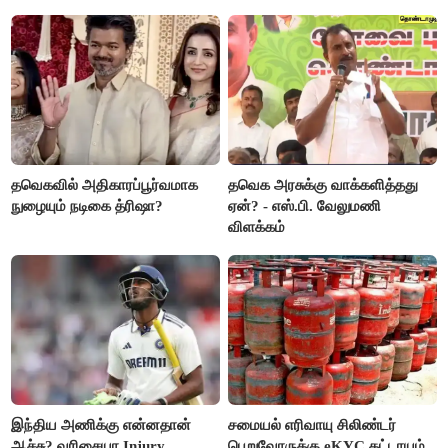
வைரல்
தவெகவில் அதிகாரப்பூர்வமாக
தவெக அரசுக்கு வாக்களித்தது
நுழையும் நடிகை த்ரிஷா?
ஏன்? - எஸ்.பி. வேலுமணி
விளக்கம்
இந்திய அணிக்கு என்னதான்
சமையல் எரிவாயு சிலிண்டர்
ஆச்சு? வரிசையா Injury...
பெறுவோருக்கு eKYC கட்டாயம்