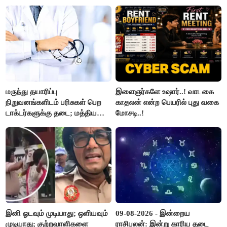
மருந்து தயாரிப்பு
இளைஞர்களே உஷார்..! வாடகை
நிறுவனங்களிடம் பரிசுகள் பெற
காதலன் என்ற பெயரில் புது வகை
டாக்டர்களுக்கு தடை; மத்திய
மோசடி..!
அரசு உத்தரவு..!
இனி ஓடவும் முடியாது; ஒளியவும்
09-08-2026 - இன்றைய
முடியாது; குற்றவாளிகளை
ராசிபலன்: இன்று காரிய தடை