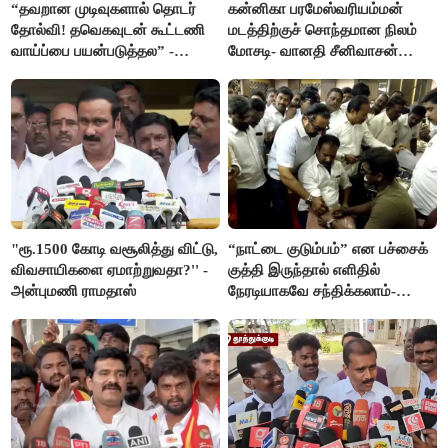
“தவறான முடிவுகளால் தொடர்
கன்னிகா பரமேஸ்வரியம்மன்
தோல்வி! தவெகவுடன் கூட்டணி
மடத்திற்குச் சொந்தமான நிலம்
வாய்ப்பை பயன்படுத்தல” -
மோசடி- வானதி சீனிவாசன்
இபிஎஸ் மீது சரமாரி குற்றச்சாட்டு
கண்டனம்
"ரூ.1500 கோடி வசூலித்து விட்டு,
“நாட்டை குடும்பம்” என பச்சைக்
விவசாயிகளை ஏமாற்றுவதா?'' -
குத்தி இருந்தால் எளிதில்
அன்புமணி ராமதாஸ்
நேரடியாகவே சந்திக்கலாம்-
சரத்குமார்