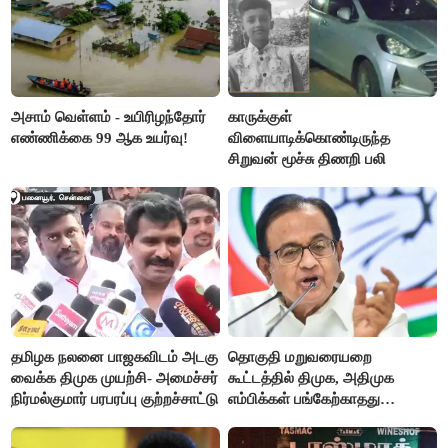
அசாம் வெள்ளம் - உயிரிழந்தோர்
காருக்குள்
எண்ணிக்கை 99 ஆக உயர்வு!
விளையாடிக்கொண்டிருந்த
சிறுவன் மூச்சு திணறி பலி
தமிழக நலனை பாஜகவிடம் அடகு
தொகுதி மறுவரையறை
வைக்க திமுக முயற்சி- அமைச்சர்
கூட்டத்தில் திமுக, அதிமுக
நிர்மல்குமார் பரபரப்பு குற்றச்சாட்டு
எம்பிக்கள் பங்கேற்காதது
வருத்தமளிக்கிறது- ப.சிதம்பரம்