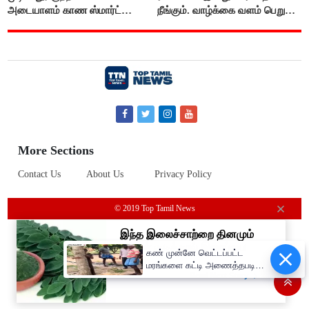
அடையாளம் காண ஸ்மார்ட்
நீங்கும். வாழ்க்கை வளம் பெறும்.
கண்ணாடிகளை பயன்படுத்த
எதிரில் இருப்பவர்களை
போலீசார் முடிவு..!
எடைபோடுவது நல்லது..!
More Sections
Contact Us
About Us
Privacy Policy
© 2019 Top Tamil News
கண் முன்னே வெட்டப்பட்ட
மரங்களை கட்டி அணைத்தபடி
கதறி அழுத பெண்- வீடியோ
வைரல்