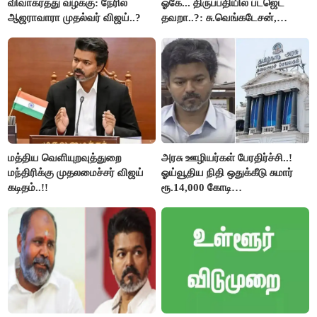
விவாகரத்து வழக்கு: நேரில்
ஓகே... திருப்பதியில் பட்ஜெட்
ஆஜராவாரா முதல்வர் விஜய்..?
தவறா..?: சு.வெங்கடேசன்,
திருமாவளவனுக்கு தமிழிசை
கேள்வி..!
மத்திய வெளியுறவுத்துறை
அரசு ஊழியர்கள் பேரதிர்ச்சி..!
மந்திரிக்கு முதலமைச்சர் விஜய்
ஓய்வூதிய நிதி ஒதுக்கீடு சுமார்
கடிதம்..!!
ரூ.14,000 கோடி
குறைக்கப்பட்டுள்ளது..!