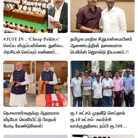
#JUST IN : ‘Cheap Politics’
தமிழக மாநில சிறுபான்மையினர்
செய்ய விரும்பவில்லை. துளிகூட
ஆணையத்தின் தலைவராக
அரசியல் செய்யும் எண்ணம்
பெலிக்ஸ் ஜெரால்டு நியமனம்.!!
இல்லை - உதயநிதிக்கு முதல்வர்
விஜய் பதில்!
நெசவாளர்களுக்கு ஆதரவாக
ரூ.1 லட்சம் முதலீடு செய்தால்
வீடியோ வெளியிட்டு பிரதமர்
ரூ.10 லட்சம்: கவர்ச்சி
மோடி வேண்டுகோள்!
வாக்குறுதியை நம்பி ரூ.500
கோடியை இழந்த திருப்பூர்