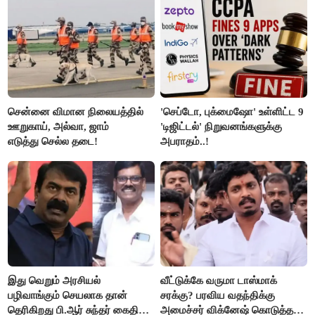
மக்கள்!
சென்னை விமான நிலையத்தில்
'செப்டோ, புக்மைஷோ' உள்ளிட்ட 9
ஊறுகாய், அல்வா, ஜாம்
'டிஜிட்டல்' நிறுவனங்களுக்கு
எடுத்து செல்ல தடை!
அபராதம்..!
இது வெறும் அரசியல்
வீட்டுக்கே வருமா டாஸ்மாக்
பழிவாங்கும் செயலாக தான்
சரக்கு? பரவிய வதந்திக்கு
தெரிகிறது பி.ஆர் சுந்தர் கைதிற்கு
அமைச்சர் விக்னேஷ் கொடுத்த