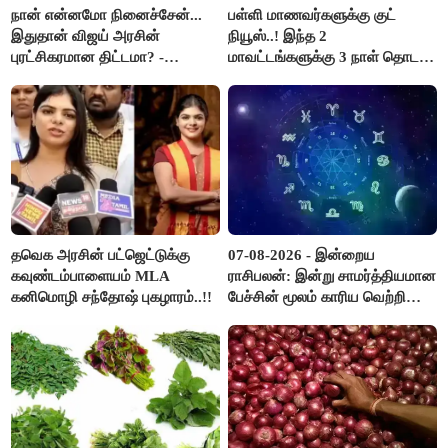
நான் என்னமோ நினைச்சேன்...
பள்ளி மாணவர்களுக்கு குட்
இதுதான் விஜய் அரசின்
நியூஸ்..! இந்த 2
புரட்சிகரமான திட்டமா? -
மாவட்டங்களுக்கு 3 நாள் தொடர்
ஆர்.பி.உதயகுமார்..!
விடுமுறை..!
தவெக அரசின் பட்ஜெட்டுக்கு
07-08-2026 - இன்றைய
கவுண்டம்பாளையம் MLA
ராசிபலன்: இன்று சாமர்த்தியமான
கனிமொழி சந்தோஷ் புகழாரம்..!!
பேச்சின் மூலம் காரிய வெற்றி
உண்டாகும். அடுத்தவரை நம்பி
பொறுப்புகளை ஒப்படைப்பதில்
கவனம் தேவை..!