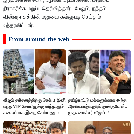
இருப்பதாகக் கூறி , ஆண்டி அம்பலத்தின் மனுவை
நிராகரிக்க மறுப்பு தெரிவித்தார். மேலும், நத்தம்
விஸ்வநாதத்தின் மனுவை தள்ளுபடி செய்தும்
உத்தரவிட்டார்.
From around the web
விஐபி தரிசனத்திற்கு செக்..! இனி
தமிழ்நாட்டு மக்களுக்காக அந்த
எந்த VIP கோயிலுக்கு வந்தாலும்
அவமானத்தையும் தாங்குவேன்..
கண்டிப்பாக இதை செய்யணும் -
முதலமைச்சர் விஜய்..!
அமைச்சர் ரமேஷ்..!