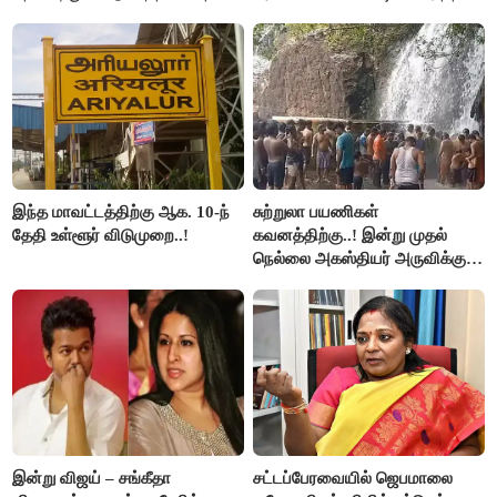
சீமான் கடும் கண்டனம்..!
விளக்கம்!
இந்த மாவட்டத்திற்கு ஆக. 10-ந்
சுற்றுலா பயணிகள்
தேதி உள்ளூர் விடுமுறை..!
கவனத்திற்கு..! இன்று முதல்
நெல்லை அகஸ்தியர் அருவிக்கு
செல்ல தடை..!
இன்று விஜய் – சங்கீதா
சட்டப்பேரவையில் ஜெபமாலை