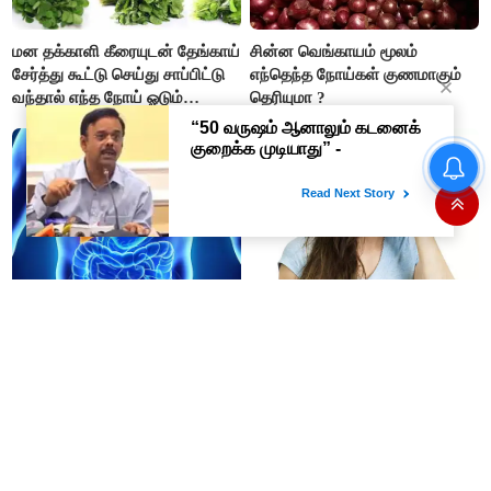
மன தக்காளி கீரையுடன் தேங்காய்
சின்ன வெங்காயம் மூலம்
சேர்த்து கூட்டு செய்து சாப்பிட்டு
எந்தெந்த நோய்கள் குணமாகும்
வந்தால் எந்த நோய் ஓடும்
தெரியுமா ?
தெரியுமா ?
'செப்டோ, புக்மைஷோ' உள்ளிட்ட 9
'டிஜிட்டல்' நிறுவனங்களுக்கு
அபராதம்..!
கல்லீரல் சீராக செயல்பட உதவும்
ஒற்றைத்தலைவலி ஏற்பட
இந்த ஜூஸ்
காரணமும் தீர்வுகளும்