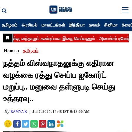
தமிழகம்
அரசியல்
மாவட்டங்கள்
இந்தியா
உலகம்
சினிமா
க்ரைம
Home
தமிழகம்
நத்தம் விஸ்வநாதனுக்கு எதிரான
வழக்கை ரத்து செய்ய ஐகோர்ட்
மறுப்பு.. மனுவை தள்ளுபடி செய்து
உத்தரவு..
By
Jul 7, 2025, 14:48 IST
9:18:00 AM
RAMYA K