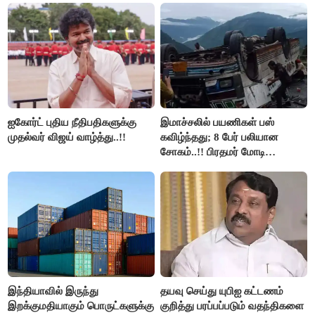
அரங்கேற்றுகிறார் முதலமைச்சர் -
திமுக ஐடி விங்..!!
ஐகோர்ட் புதிய நீதிபதிகளுக்கு
இமாச்சலில் பயணிகள் பஸ்
முதல்வர் விஜய் வாழ்த்து..!!
கவிழ்ந்தது; 8 பேர் பலியான
சோகம்..!! பிரதமர் மோடி
இரங்கல்..!!
இந்தியாவில் இருந்து
தயவு செய்து யுபிஐ கட்டணம்
இறக்குமதியாகும் பொருட்களுக்கு
குறித்து பரப்பப்படும் வதந்திகளை