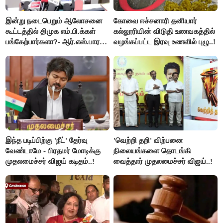
இன்று நடைபெறும் ஆலோசனை
கோவை ஈச்சனாரி தனியார்
கூட்டத்தில் திமுக எம்.பி.க்கள்
கல்லூரியின் விடுதி உணவகத்தில்
பங்கேற்பார்களா?- ஆர்.எஸ்.பாரதி
வழங்கப்பட்ட இரவு உணவில் புழு..!
விளக்கம்..!
இந்த படிப்பிற்கு 'நீட்' தேர்வு
'வெற்றி தறி' விற்பனை
வேண்டாமே - பிரதமர் மோடிக்கு
நிலையங்களை தொடங்கி
முதலமைச்சர் விஜய் கடிதம்..!
வைத்தார் முதலமைச்சர் விஜய்..!