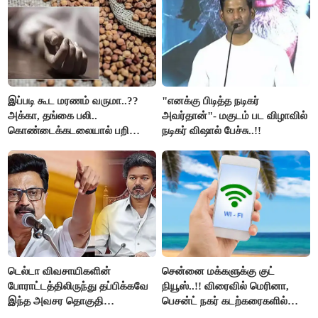
இப்படி கூட மரணம் வருமா..??
"எனக்கு பிடித்த நடிகர்
அக்கா, தங்கை பலி..
அவர்தான்"- மகுடம் பட விழாவில்
கொண்டைக்கடலையால் பறிபோன
நடிகர் விஷால் பேச்சு..!!
உயிர்கள்..!!
டெல்டா விவசாயிகளின்
சென்னை மக்களுக்கு குட்
போராட்டத்திலிருந்து தப்பிக்கவே
நியூஸ்..!! விரைவில் மெரினா,
இந்த அவசர தொகுதி
பெசன்ட் நகர் கடற்கரைகளில்
மறுவரையறை நாடகத்தை
இலவச Wi-Fi வசதி..!!