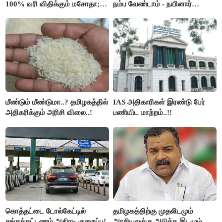
100% வரி விதிக்கும் மசோதா;
நம்ப வேண்டாம் - நயினார்
அமெரிக்கா நிறைவேற்றம்..!!
நாகேந்திரன்..!!
மீண்டும் மீண்டுமா..? தமிழகத்தில்
IAS அதிகாரிகள் இரண்டு பேர்
அதிகரிக்கும் அரிசி விலை..!
பணியிட மாற்றம்..!!
கொத்தட்டை டோல்கேட்டில்
தமிழகத்திற்கு முதலிடமும்
சுங்கக்கட்டணம் அதிரடி குறைப்பு!
அரசியலுக்கு அடுத்த இடமும்