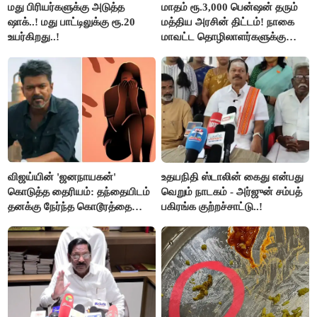
மது பிரியர்களுக்கு அடுத்த
மாதம் ரூ.3,000 பென்ஷன் தரும்
ஷாக்..! மது பாட்டிலுக்கு ரூ.20
மத்திய அரசின் திட்டம்! நாகை
உயர்கிறது..!
மாவட்ட தொழிலாளர்களுக்கு
ஆட்சியர் வெளியிட்ட சூப்பர்
செய்தி!
விஜய்யின் 'ஜனநாயகன்'
உதயநிதி ஸ்டாலின் கைது என்பது
கொடுத்த தைரியம்: தந்தையிடம்
வெறும் நாடகம் - அர்ஜுன் சம்பத்
தனக்கு நேர்ந்த கொடூரத்தை
பகிரங்க குற்றச்சாட்டு..!
கூறிய சிறுமி!