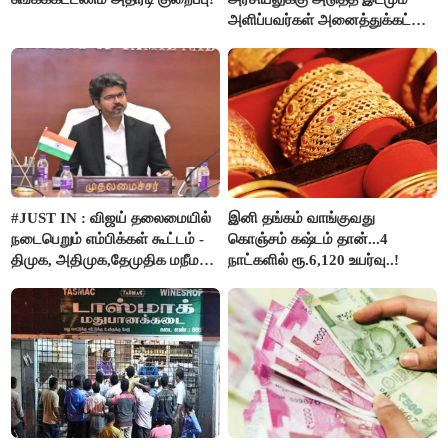
அளிப்பவர்கள் அனைத்துக்கட்சி
கூட்டத்தில் நிச்சயம்
பங்கேற்பார்கள் - மாணிக்கம்
தாகூர்..!!
#JUST IN : விஜய் தலைமையில்
இனி தங்கம் வாங்குவது
நடைபெறும் எம்பிக்கள் கூட்டம் -
கொஞ்சம் கஷ்டம் தான்...4
திமுக, அதிமுக,தேமுதிக மநீம
நாட்களில் ரூ.6,120 உயர்வு..!
புறக்கணிப்பு..!