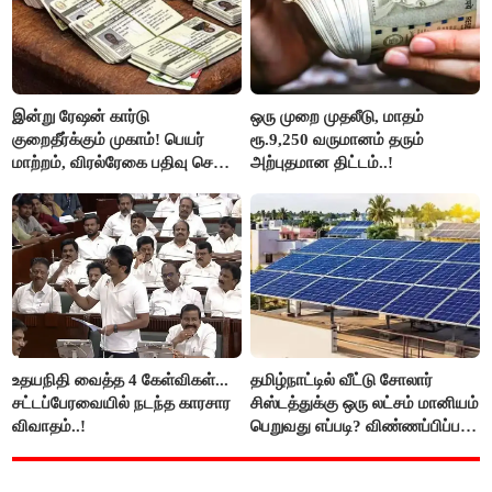
இன்று ரேஷன் கார்டு
ஒரு முறை முதலீடு, மாதம்
குறைதீர்க்கும் முகாம்! பெயர்
ரூ.9,250 வருமானம் தரும்
மாற்றம், விரல்ரேகை பதிவு செய்ய
அற்புதமான திட்டம்..!
அரிய வாய்ப்பு!
உதயநிதி வைத்த 4 கேள்விகள்...
தமிழ்நாட்டில் வீட்டு சோலார்
சட்டப்பேரவையில் நடந்த காரசார
சிஸ்டத்துக்கு ஒரு லட்சம் மானியம்
விவாதம்..!
பெறுவது எப்படி? விண்ணப்பிப்பது
எப்படி?