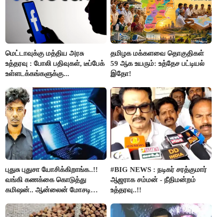
மெட்டாவுக்கு மத்திய அரசு
தமிழக மக்களவை தொகுதிகள்
உத்தரவு : போலி பதிவுகள், டீப்பேக்
59 ஆக உயரும்: உத்தேச பட்டியல்
உள்ளடக்கங்களுக்கு...
இதோ!
புதுசு புதுசா யோசிக்கிறாங்க..!!
#BIG NEWS : நடிகர் சரத்குமார்
வங்கி கணக்கை கொடுத்து
ஆஜராக சம்மன் - நீதிமன்றம்
கமிஷன்.. ஆன்லைன் மோசடி
உத்தரவு..!!
கும்பலுக்கு உதவிய வாலிபர்
கைது..!!