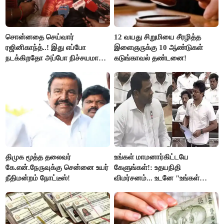
சொன்னதை செய்வார்
12 வயது சிறுமியை சீரழித்த
ரஜினிகாந்த்..! இது எப்போ
இளைஞருக்கு 10 ஆண்டுகள்
நடக்கிறதோ அப்போ நிச்சயமாக
கடுங்காவல் தண்டனை!
ரஜினி ₹1 கோடி தருவார் - லதா
ரஜினிகாந்த்..!
திமுக மூத்த தலைவர்
உங்கள் மாமனார்கிட்டயே
கே.என்.நேருவுக்கு சென்னை உயர்
கேளுங்கள்!: உதயநிதி
நீதிமன்றம் நோட்டீஸ்!
விமர்சனம்... உடனே "உங்கள்
அப்பாவிடம் கேளுங்கள்" என
ஆதவ் அர்ஜுனா பதிலடி!