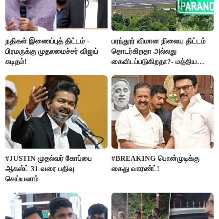
நதிகள் இணைப்புத் திட்டம் -
பரந்தூர் விமான நிலைய திட்டம்
பிரமருக்கு முதலமைச்சர் விஜய்
தொடர்கிறதா அல்லது
கடிதம்!
கைவிடப்படுகிறதா?- மத்திய
அரசு விளக்கம்
#JUSTIN முதல்வர் கோப்பை
#BREAKING பொன்முடிக்கு
ஆகஸ்ட் 31 வரை பதிவு
கைது வாரண்ட்!
செய்யலாம்