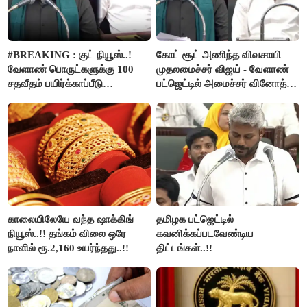
#BREAKING : குட் நியூஸ்..!
கோட் சூட் அணிந்த விவசாயி
வேளாண் பொருட்களுக்கு 100
முதலமைச்சர் விஜய் - வேளாண்
சதவீதம் பயிர்க்காப்பீடு
பட்ஜெட்டில் அமைச்சர் வினோத்
வழங்கபடும் - அமைச்சர்
பெருமிதம்..!
வினோத்..!
காலையிலேயே வந்த ஷாக்கிங்
தமிழக பட்ஜெட்டில்
நியூஸ்..!! தங்கம் விலை ஒரே
கவனிக்கப்படவேண்டிய
நாளில் ரூ.2,160 உயர்ந்தது..!!
திட்டங்கள்..!!