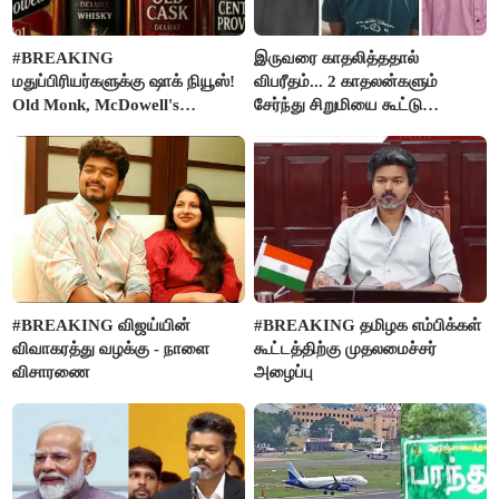
#BREAKING
இருவரை காதலித்ததால்
மதுப்பிரியர்களுக்கு ஷாக் நியூஸ்!
விபரீதம்... 2 காதலன்களும்
Old Monk, McDowell's
சேர்ந்து சிறுமியை கூட்டு
மதுபானங்களை விற்பனை செய்ய
வன்கொடுமை செய்து கொலை
FSSAI தடை
செய்த கொடூரம்
#BREAKING விஜய்யின்
#BREAKING தமிழக எம்பிக்கள்
விவாகரத்து வழக்கு - நாளை
கூட்டத்திற்கு முதலமைச்சர்
விசாரணை
அழைப்பு