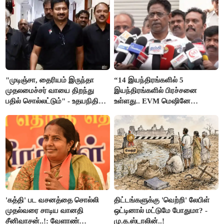
"முடிஞ்சா, தைரியம் இருந்தா
“14 இயந்திரங்களில் 5
முதலமைச்சர் வாயை திறந்து
இயந்திரங்களில் பிரச்சனை
பதில் சொல்லட்டும்" - உதயநிதி
உள்ளது.. EVM மெஷினே
ஸ்டாலின்
பிரச்சனையா இருக்கு”- என்.ஆர்.
இளங்கோ
'கத்தி' பட வசனத்தை சொல்லி
திட்டங்களுக்கு 'வெற்றி' லேபிள்
முதல்வரை சாடிய வானதி
ஒட்டினால் மட்டுமே போதுமா? -
சீனிவாசன்..!: வேளாண்
மு.க.ஸ்டாலின்..!