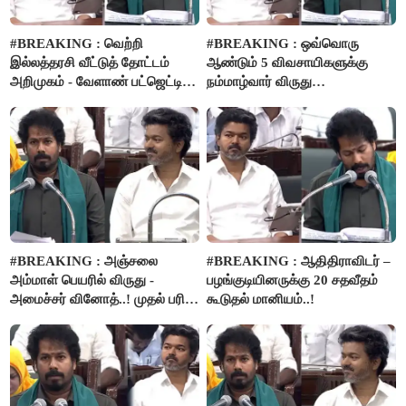
#BREAKING : வெற்றி
#BREAKING : ஒவ்வொரு
இல்லத்தரசி வீட்டுத் தோட்டம்
ஆண்டும் 5 விவசாயிகளுக்கு
அறிமுகம் - வேளாண் பட்ஜெட்டில்
நம்மாழ்வார் விருது
அறிவிப்பு..!
வழங்கப்படும்..!
#BREAKING : அஞ்சலை
#BREAKING : ஆதிதிராவிடர் –
அம்மாள் பெயரில் விருது -
பழங்குடியினருக்கு 20 சதவீதம்
அமைச்சர் வினோத்..! முதல் பரிசு
கூடுதல் மானியம்..!
ரூ.2.50 லட்சம் வழங்கப்படும்..!