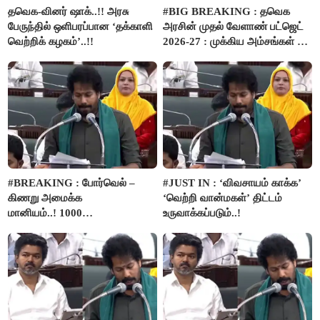
தவெக-வினர் ஷாக்..!! அரசு
#BIG BREAKING : தவெக
பேருந்தில் ஒளிபரப்பான ‘தக்காளி
அரசின் முதல் வேளாண் பட்ஜெட்
வெற்றிக் கழகம்’..!!
2026-27 : முக்கிய அம்சங்கள் ஓர்
பார்வை..!
#BREAKING : போர்வெல் –
#JUST IN : ‘விவசாயம் காக்க’
கிணறு அமைக்க
‘வெற்றி வான்மகள்’ திட்டம்
மானியம்..! 1000
உருவாக்கப்படும்..!
விவசாயிகளுக்கு மானியத்தில்
பம்புசெட் வழங்கப்படும்..!