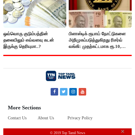
ஒவ்வொரு குடும்பத்தின்
பிளாஸ்டிக் ரூபாய் நோட்டுகளை
தலையிலும் எவ்வளவு கடன்
அறிமுகப்படுத்துகிறது ரிசர்வ்
இருக்கு தெரியுமா..?
வங்கி: முதற்கட்டமாக ரூ.10,
ரூ.20 நோட்டுகள் அச்சடிப்பு!
More Sections
Contact Us
About Us
Privacy Policy
© 2019 Top Tamil News