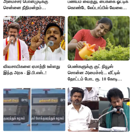
அமைச்சர் பொன்முடிக்கு
பணயம் வைத்து, பைக்கை ஓட்டிக்
சென்னை நீதிமன்றம்
கொண்டே லேப்டாப்பில் வேலை
பிடிவாரண்ட்..!
பார்த்த நபர்..!
விவசாயிகளை ஏமாற்றி உள்ளது
பெண்களுக்கு குட் நியூஸ்
இந்த அரசு - இ.பி.எஸ்..!
சொன்ன அமைச்சர்... வீட்டில்
தோட்டம் போட ரூ. 10 கோடி
நிதி..!