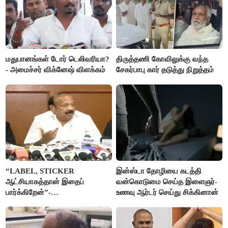
மதுபானங்கள் டோர் டெலிவரியா?
திருத்தணி கோவிலுக்கு வந்த
- அமைச்சர் விக்னேஷ் விளக்கம்
சேகர்பாபு கார் தடுத்து நிறுத்தம்
“LABEL, STICKER
இன்ஸ்டா தோழியை கடத்தி
ஆட்சியாகத்தான் இதைப்
வன்கொடுமை செய்த இளைஞர்-
பார்க்கிறேன்”-
உணவு ஆர்டர் செய்து சிக்கினான்
எம்.ஆர்.கே.பன்னீர்செல்வம்