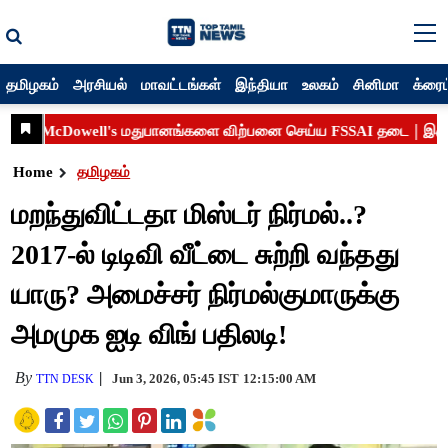
தமிழகம்
அரசியல்
மாவட்டங்கள்
இந்தியா
உலகம்
சினிமா
க்ரைம
Home
தமிழகம்
மறந்துவிட்டதா மிஸ்டர் நிர்மல்..?
2017-ல் டிடிவி வீட்டை சுற்றி வந்தது
யாரு? அமைச்சர் நிர்மல்குமாருக்கு
அமமுக ஐடி விங் பதிலடி!
By
Jun 3, 2026, 05:45 IST
12:15:00 AM
TTN DESK