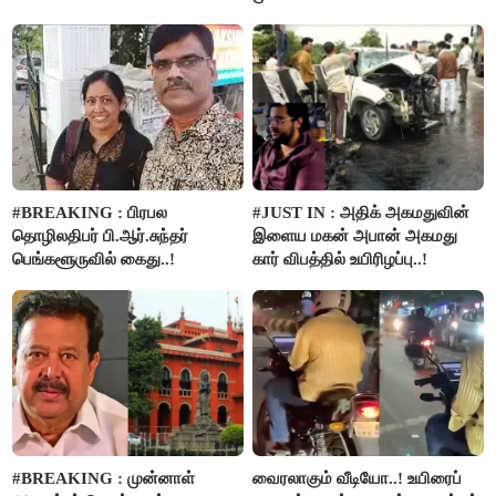
பட்ஜெட்டுக்கு பாஜக கடும்
எதிர்ப்பு!
#BREAKING : பிரபல
#JUST IN : அதிக் அகமதுவின்
தொழிலதிபர் பி.ஆர்.சுந்தர்
இளைய மகன் அபான் அகமது
பெங்களூருவில் கைது..!
கார் விபத்தில் உயிரிழப்பு..!
#BREAKING : முன்னாள்
வைரலாகும் வீடியோ..! உயிரைப்