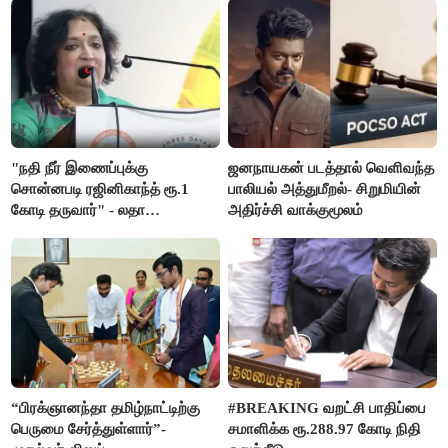
"நதி நீர் இணைப்புக்கு
ஜனநாயகன் படத்தால் வெளிவந்த
சொன்னபடி ரஜினிகாந்த் ரூ.1
பாலியல் அத்துமீறல்- சிறுமியின்
கோடி தருவார்" - லதா
அதிர்ச்சி வாக்குமூலம்
ரஜினிகாந்த்
“பிரக்ஞானந்தா தமிழ்நாட்டிற்கு
#BREAKING வறட்சி பாதிப்பை
பெருமை சேர்த்துள்ளார்”-
சமாளிக்க ரூ.288.97 கோடி நிதி