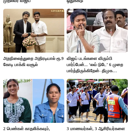
முதல்வர் விஜய்
ஒதுக்கீடு
அறநிலைத்துறை அதிரடியால் ரூ.9
விஜய் படங்களை விரும்பி
கோடி பாக்கி வசூல்
பார்ப்பேன்... ‘லவ் டுடே’ 6 முறை
பார்த்திருக்கிறேன்- திமுக
எம்.எல்.ஏ.நெகிழ்ச்சி
2 பெண்கள் காதலிக்கவும்,
3 மாணவர்கள், 3 ஆசிரியர்களை