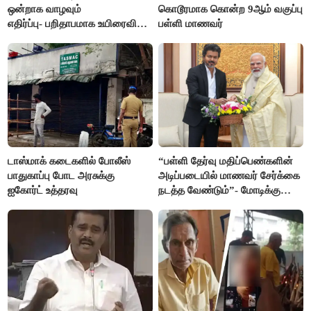
ஒன்றாக வாழவும்
கொடூரமாக கொன்ற 9ஆம் வகுப்பு
எதிர்ப்பு- பறிதாபமாக உயிரைவிட்ட
பள்ளி மாணவர்
ஜோடி
டாஸ்மாக் கடைகளில் போலீஸ்
“பள்ளி தேர்வு மதிப்பெண்களின்
பாதுகாப்பு போட அரசுக்கு
அடிப்படையில் மாணவர் சேர்க்கை
ஐகோர்ட் உத்தரவு
நடத்த வேண்டும்”- மோடிக்கு
விஜய் கடிதம்